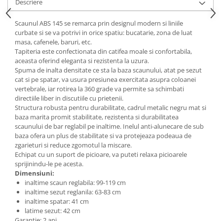
Descriere
Mese gradinita
Scaunul ABS 145 se remarca prin designul modern si liniile
Scaune gradinita
curbate si se va potrivi in orice spatiu: bucatarie, zona de luat
Set mese si scaune gradinita
masa, cafenele, baruri, etc.
Mobilier copii
Tapiteria este confectionata din catifea moale si confortabila,
aceasta oferind eleganta si rezistenta la uzura.
Mobila camera copii
Spuma de inalta densitate ce sta la baza scaunului, atat pe sezut
Scaune birou pentru copii
cat si pe spatar, va usura presiunea exercitata asupra coloanei
vertebrale, iar rotirea la 360 grade va permite sa schimbati
Saltele patuturi copii
directiile liber in discutiile cu prietenii.
Paturi copii
Structura robusta pentru durabilitate, cadrul metalic negru mat si
baza marita promit stabilitate, rezistenta si durabilitatea
Masa si scaune gradinita
scaunului de bar reglabil pe inaltime. Inelul anti-alunecare de sub
Seturi comode living si dormitor
baza ofera un plus de stabilitate si va protejeaza podeaua de
zgarieturi si reduce zgomotul la miscare.
Echipat cu un suport de picioare, va puteti relaxa picioarele
sprijinindu-le pe acesta.
Dimensiuni:
inaltime scaun reglabila: 99-119 cm
inaltime sezut reglanila: 63-83 cm
inaltime spatar: 41 cm
latime sezut: 42 cm
Garantie: 2 ani