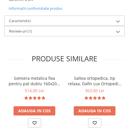
Informatii conformitate produs
Caracteristici
Review-uri
(1)
PRODUSE SIMILARE
Somiera metalica fixa
Saltea ortopedica, tip
pentru pat dublu 160x200,
relaxa, Dafin Lux Ortopedic,
6 picioare, 32 lamele lemn
90x200x21cm, fermitate
514,00 Lei
363,00 Lei
fag, benzi textile, suport
medie, cu plasa de arcuri
saltea ferm, negru
tip Bonell, fata vara-iarna,
sistem de aerisire cu
ADAUGA IN COS
ADAUGA IN COS
butoni, Salt Confort