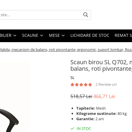
ILIER
SCAUNE
MESE
LICHIDARE DE STOC
REMAT S
glabila, mecanism de balans, roti pivontante, ergonomic, suport lombar, Ro
Scaun birou SL Q702, 
balans, roti pivontant
SL
2 Review-uri
518,57 Lei
466,71 Lei
Tapiterie:
Mesh
Kilograme sustinute:
80 kg
Garantie:
2 ani
IN STOC