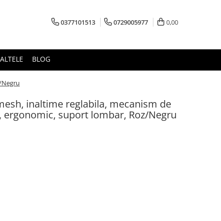
0377101513
0729005977
0,00
ALTELE
BLOG
z/Negru
mesh, inaltime reglabila, mecanism de
e, ergonomic, suport lombar, Roz/Negru