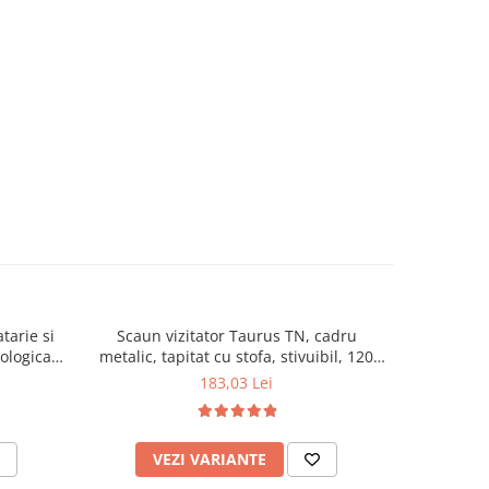
tarie si
Scaun vizitator Taurus TN, cadru
Scaun de li
cologica,
metalic, tapitat cu stofa, stivuibil, 120
lemn masiv
kg, negru
120 k
183,03 Lei
VEZI VARIANTE
AD