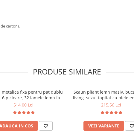
 de carton).
PRODUSE SIMILARE
 metalica fixa pentru pat dublu
Scaun pliant lemn masiv, buca
 6 picioare, 32 lamele lemn fag,
living, sezut tapitat cu piele e
xtile, suport saltea ferm, negru
100 kg, cires
514,00 Lei
215,56 Lei
ADAUGA IN COS
VEZI VARIANTE