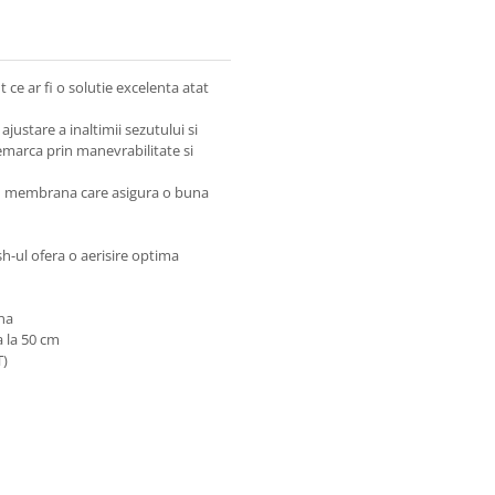
ce ar fi o solutie excelenta atat
ajustare a inaltimii sezutului si
emarca prin manevrabilitate si
 cu membrana care asigura o buna
sh-ul ofera o aerisire optima
ena
a la 50 cm
T)