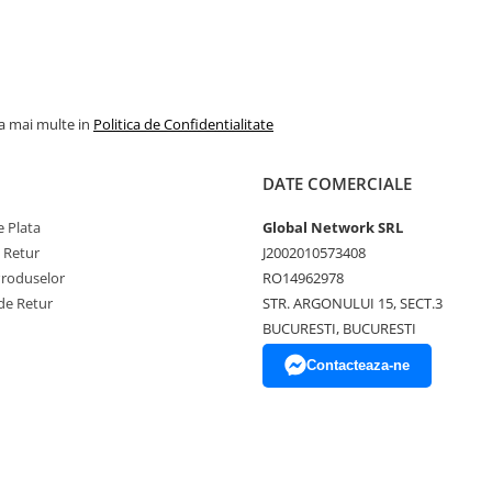
la mai multe in
Politica de Confidentialitate
DATE COMERCIALE
 Plata
Global Network SRL
e Retur
J2002010573408
Produselor
RO14962978
de Retur
STR. ARGONULUI 15, SECT.3
BUCURESTI, BUCURESTI
Contacteaza-ne