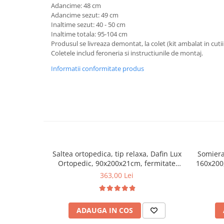
Adancime: 48 cm
Mese gradinita
Adancime sezut: 49 cm
Inaltime sezut: 40 - 50 cm
Scaune gradinita
Inaltime totala: 95-104 cm
Set mese si scaune gradinita
Produsul se livreaza demontat, la colet (kit ambalat in cutii
Mobilier copii
Coletele includ feroneria si instructiunile de montaj.
Mobila camera copii
Informatii conformitate produs
Scaune birou pentru copii
Saltele patuturi copii
Paturi copii
Masa si scaune gradinita
Seturi comode living si dormitor
Saltea ortopedica, tip relaxa, Dafin Lux
Somiera
Ortopedic, 90x200x21cm, fermitate
160x200,
medie, cu plasa de arcuri tip Bonell, fata
benzi te
363,00 Lei
vara-iarna, sistem de aerisire cu butoni,
Salt Confort
ADAUGA IN COS