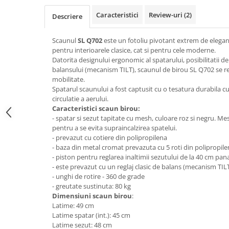
Top saltele 5 cm
Scaune manager
Top saltele 10 cm
Caracteristici
Review-uri
(2)
Descriere
Mobilier bucatarie
Top saltele memory 5 cm
Mese bucatarie
Scaunul
SL Q702
este un fotoliu pivotant extrem de elegant 
Top saltele MemoHR 6.5 cm
pentru interioarele clasice, cat si pentru cele moderne.
Scaune pentru bucatarie
Saltele ieftine
Datorita designului ergonomic al spatarului, posibilitatii de 
Mobila bucatarie
balansului (mecanism TILT), scaunul de birou SL Q702 se r
Saltele cu plasa de arcuri
Seturi mese si scaune bucatarie
mobilitate.
Saltele cu spuma
Spatarul scaunului a fost captusit cu o tesatura durabila
Mobilier hol
circulatie a aerului.
Mobila hol
Caracteristici scaun birou:
- spatar si sezut tapitate cu mesh, culoare roz si negru. Me
Suporturi si rafturi pantofi
pentru a se evita supraincalzirea spatelui.
Portmantouri
- prevazut cu cotiere din polipropilena
Pantofare
- baza din metal cromat prevazuta cu 5 roti din polipropil
- piston pentru reglarea inaltimii sezutului de la 40 cm pan
Seturi mobilier hol
- este prevazut cu un reglaj clasic de balans (mecanism TIL
Stender haine
- unghi de rotire - 360 de grade
Suport pentru umerase
- greutate sustinuta: 80 kg
Dimensiuni scaun birou
:
Etajere
Latime: 49 cm
Cuiere
Latime spatar (int.): 45 cm
Latime sezut: 48 cm
Mobilier gradinita