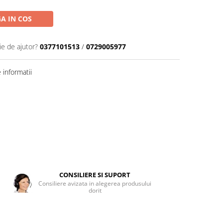
A IN COS
ie de ajutor?
0377101513
/
0729005977
informatii
CONSILIERE SI SUPORT
Consiliere avizata in alegerea produsului
dorit