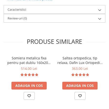
Caracteristici
Review-uri
(0)
PRODUSE SIMILARE
Somiera metalica fixa
Saltea ortopedica, tip
pentru pat dublu 160x200,
relaxa, Dafin Lux Ortopedic,
6 picioare, 32 lamele lemn
90x200x21cm, fermitate
514,00 Lei
363,00 Lei
fag, benzi textile, suport
medie, cu plasa de arcuri
saltea ferm, negru
tip Bonell, fata vara-iarna,
sistem de aerisire cu
ADAUGA IN COS
ADAUGA IN COS
butoni, Salt Confort