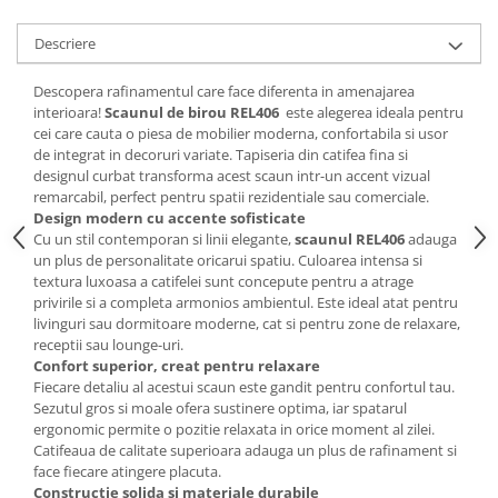
Mese gradinita
Descriere
Scaune gradinita
Set mese si scaune gradinita
Descopera rafinamentul care face diferenta in amenajarea
interioara!
Scaunul de birou REL406
este alegerea ideala pentru
Mobilier copii
cei care cauta o piesa de mobilier moderna, confortabila si usor
Mobila camera copii
de integrat in decoruri variate. Tapiseria din catifea fina si
designul curbat transforma acest scaun intr-un accent vizual
Scaune birou pentru copii
remarcabil, perfect pentru spatii rezidentiale sau comerciale.
Saltele patuturi copii
Design modern cu accente sofisticate
Paturi copii
Cu un stil contemporan si linii elegante,
scaunul REL406
adauga
un plus de personalitate oricarui spatiu. Culoarea intensa si
Masa si scaune gradinita
textura luxoasa a catifelei sunt concepute pentru a atrage
Seturi comode living si dormitor
privirile si a completa armonios ambientul. Este ideal atat pentru
livinguri sau dormitoare moderne, cat si pentru zone de relaxare,
receptii sau lounge-uri.
Confort superior, creat pentru relaxare
Fiecare detaliu al acestui scaun este gandit pentru confortul tau.
Sezutul gros si moale ofera sustinere optima, iar spatarul
ergonomic permite o pozitie relaxata in orice moment al zilei.
Catifeaua de calitate superioara adauga un plus de rafinament si
face fiecare atingere placuta.
Constructie solida si materiale durabile