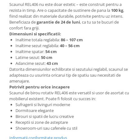
Scaunul REL406 nu este doar estetic – este construit pentru a
rezista in timp. Are o capacitate de sustinere de pana la
100 kg
,
fiind realizat din materiale durabile, potrivite pentru uz intens.
Beneficiaza de
garantie de 24 de luni
, ca tu sa te bucuri de
confort fara griji.
Dimensiuni si specificatii:
Inaltime totala reglabila:
86 – 107 cm
Inaltime sezut reglabila:
40 – 56 cm
Inaltime spatar:
54 cm
Latime sezut:
50 cm
Adancime sezut:
43 cm
Datorita dimensiunilor echilibrate si sezutului reglabil, scaunul se
adapteaza cu usurinta oricarui tip de spatiu sau necesitati de
amenajare.
Potrivit pentru orice incapere
Scaunul de birou rotativ REL406 este versatil si usor de asortat cu
mobilierul existent. Poate fi folosit cu succes in:
Sufragerii si livinguri moderne
Dormitoare elegante
Birouri si spatii de lucru creative
Receptii si zone de asteptare
Showroom-uri sau cafenele cu stil
Informatii conformitate produs