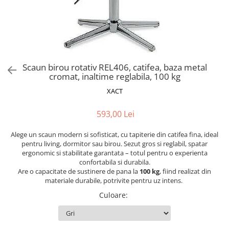
Scaune pliante
Saltele Pocket
Noptiere
Scaune birou
Saltele cu arcuri impachetate
Paturi
individual
Scaune profesionale
Seturi de pat si saltea
Saltele Memory Pocket
Masute de toaleta
Scaune Lemn
Saltele Memory Foam
Mobilier living
Scaune birou copii
Scaun birou rotativ REL406, catifea, baza metal
Saltele Memory Pocket
Scaune pentru living
cromat, inaltime reglabila, 100 kg
Scaune resigilate
Saltele cu plasa arcuri
Seturi comode living si vitrine
XACT
Scaune gradinita
Saltele cu spuma
Mobila living
Saltele cu spuma
Scaune conferinta
593,00 Lei
Comode living
Saltele cu spuma poliuretanica
Scaune terasa si outdoor
Set mese plus scaune
Alege un scaun modern si sofisticat, cu tapiterie din catifea fina, ideal
Saltele Latex
Mobilier birou
pentru living, dormitor sau birou. Sezut gros si reglabil, spatar
ergonomic si stabilitate garantata – totul pentru o experienta
Saltele Memory
Scaune ergonomice
confortabila si durabila.
Saltele 140x200
Etajere Birou
Are o capacitate de sustinere de pana la
100 kg
, fiind realizat din
materiale durabile, potrivite pentru uz intens.
Saltele 160x200
Dulap birou
Culoare
:
Birouri
Saltele 180x200
Scaune pentru birou
Top saltele
Scaune pentru vizitatori