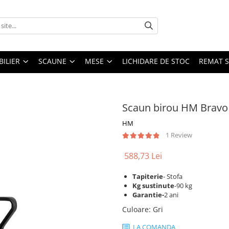
ILIER
SCAUNE
MESE
LICHIDARE DE STOC
REMAT S
Scaun birou HM Bravo 
HM
1 Review
588,73 Lei
Tapiterie
- Stofa
Kg sustinute
-90 kg
Garantie-
2 ani
Culoare
:
Gri
LA COMANDA