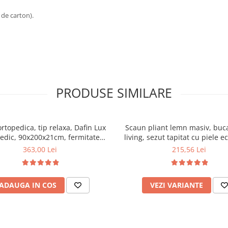
 de carton).
PRODUSE SIMILARE
ortopedica, tip relaxa, Dafin Lux
Scaun pliant lemn masiv, buca
edic, 90x200x21cm, fermitate
living, sezut tapitat cu piele e
u plasa de arcuri tip Bonell, fata
100 kg, cires
363,00 Lei
215,56 Lei
na, sistem de aerisire cu butoni,
Salt Confort
ADAUGA IN COS
VEZI VARIANTE