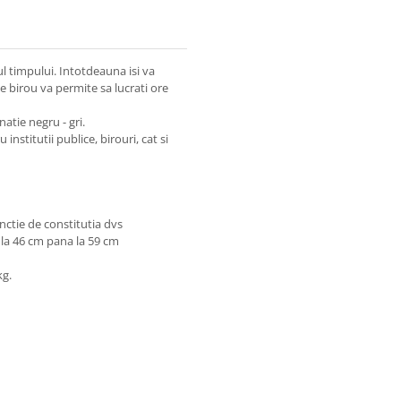
ul timpului. Intotdeauna isi va
de birou va permite sa lucrati ore
natie negru - gri.
stitutii publice, birouri, cat si
unctie de constitutia dvs
e la 46 cm pana la 59 cm
kg.