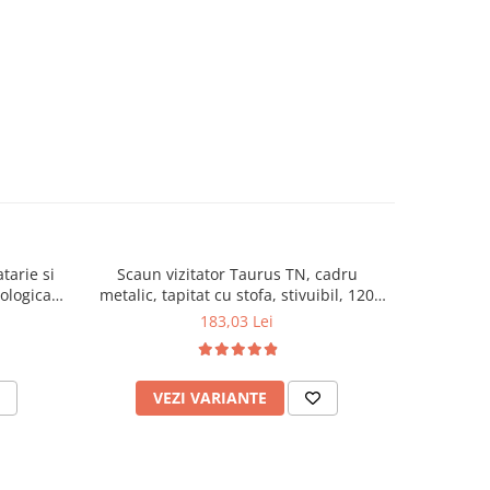
tarie si
Scaun vizitator Taurus TN, cadru
Scaun de li
cologica,
metalic, tapitat cu stofa, stivuibil, 120
lemn masiv
kg, negru
120 k
183,03 Lei
VEZI VARIANTE
AD