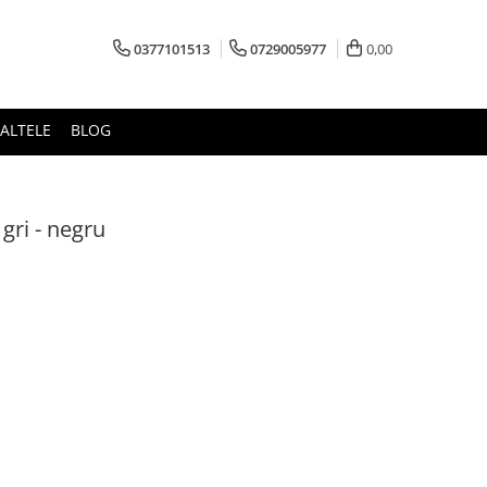
0377101513
0729005977
0,00
ALTELE
BLOG
gri - negru