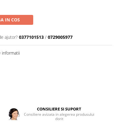
A IN COS
de ajutor?
0377101513
/
0729005977
informatii
CONSILIERE SI SUPORT
Consiliere avizata in alegerea produsului
dorit