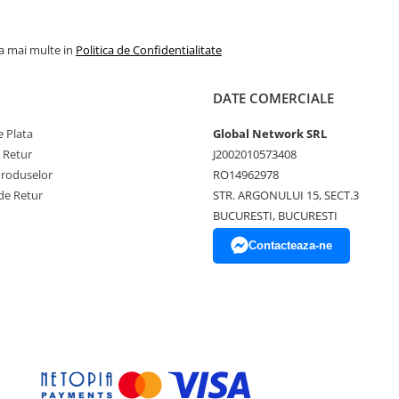
la mai multe in
Politica de Confidentialitate
DATE COMERCIALE
 Plata
Global Network SRL
e Retur
J2002010573408
Produselor
RO14962978
de Retur
STR. ARGONULUI 15, SECT.3
BUCURESTI, BUCURESTI
Contacteaza-ne