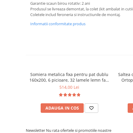
Garantie scaun birou rotativ: 2 ani
Mese gradinita
Produsul se livreaza demontat, la colet (kit ambalat in cutii
Coletele includ feroneria si instructiunile de montaj.
Scaune gradinita
Set mese si scaune gradinita
Informatii conformitate produs
Mobilier copii
Mobila camera copii
Scaune birou pentru copii
Saltele patuturi copii
Paturi copii
Masa si scaune gradinita
Somiera metalica fixa pentru pat dublu
Saltea 
Seturi comode living si dormitor
160x200, 6 picioare, 32 lamele lemn fag,
Ortop
benzi textile, suport saltea ferm, negru
medie, c
514,00 Lei
vara-iar
ADAUGA IN COS
Newsletter
Nu rata ofertele si promotiile noastre