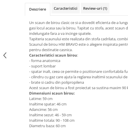
Top saltele 5 cm
Scaune manager
Top saltele 10 cm
Caracteristici
Review-uri
(1)
Descriere
Mobilier bucatarie
Top saltele memory 5 cm
Mese bucatarie
Un scaun de birou clasic ce si-a dovedit eficienta de-a lung
Top saltele MemoHR 6.5 cm
gasi locul acasa sau la birou. Tapitat cu stofa, acest scaun 
Scaune pentru bucatarie
Saltele ieftine
indelungate fara a va incinge spatele.
Mobila bucatarie
Tapiteria scaunului este realizata din stofa cadrilata, combi
Saltele cu plasa de arcuri
Seturi mese si scaune bucatarie
Scaunul de birou HM BRAVO este o alegere inspirata pentru in
Saltele cu spuma
pentru destinatie casnica.
Mobilier hol
Caracteristici scaun birou
:
Mobila hol
- forma anatomica
- suport lombar
Suporturi si rafturi pantofi
- spatar inalt, ceea ce permite o pozitionare confortabila f
Portmantouri
- cilindru cu gaz care ajuta la reglarea inaltimii scaunului d
Pantofare
- brate si cadru din polipropilena
Acest scaun de birou a fost proiectat sa sustina maxim 90 
Seturi mobilier hol
Dimensiuni scaun birou:
Stender haine
Latime: 59 cm
Suport pentru umerase
Inaltime spatar: 46 cm
Adancime: 56 cm
Etajere
Inaltime sezut: 46 - 59 cm
Cuiere
Inaltime totala: 90 - 108 cm
Diametru baza: 60 cm
Mobilier gradinita