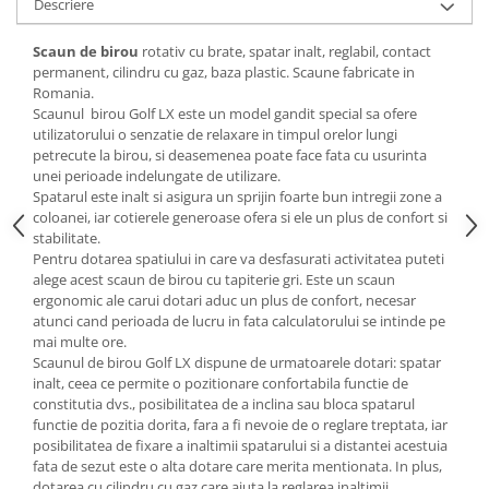
Descriere
Mese gradinita
Scaun de birou
rotativ cu brate, spatar inalt, reglabil, contact
Scaune gradinita
permanent, cilindru cu gaz, baza plastic. Scaune fabricate in
Set mese si scaune gradinita
Romania.
Mobilier copii
Scaunul birou Golf LX este un model gandit special sa ofere
utilizatorului o senzatie de relaxare in timpul orelor lungi
Mobila camera copii
petrecute la birou, si deasemenea poate face fata cu usurinta
Scaune birou pentru copii
unei perioade indelungate de utilizare.
Spatarul este inalt si asigura un sprijin foarte bun intregii zone a
Saltele patuturi copii
coloanei, iar cotierele generoase ofera si ele un plus de confort si
Paturi copii
stabilitate.
Pentru dotarea spatiului in care va desfasurati activitatea puteti
Masa si scaune gradinita
alege acest scaun de birou cu tapiterie gri. Este un scaun
Seturi comode living si dormitor
ergonomic ale carui dotari aduc un plus de confort, necesar
atunci cand perioada de lucru in fata calculatorului se intinde pe
mai multe ore.
Scaunul de birou Golf LX dispune de urmatoarele dotari: spatar
inalt, ceea ce permite o pozitionare confortabila functie de
constitutia dvs., posibilitatea de a inclina sau bloca spatarul
functie de pozitia dorita, fara a fi nevoie de o reglare treptata, iar
posibilitatea de fixare a inaltimii spatarului si a distantei acestuia
fata de sezut este o alta dotare care merita mentionata. In plus,
dotarea cu cilindru cu gaz care ajuta la reglarea inaltimii