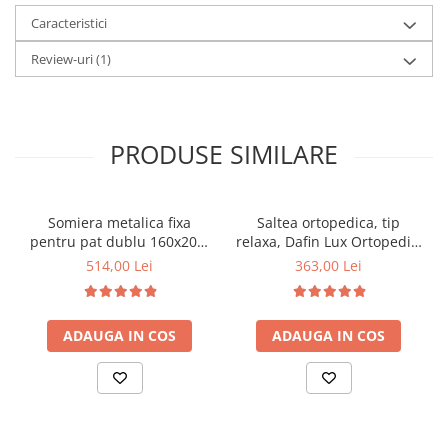
Caracteristici
Review-uri
(1)
PRODUSE SIMILARE
Somiera metalica fixa
Saltea ortopedica, tip
pentru pat dublu 160x200,
relaxa, Dafin Lux Ortopedic,
6 picioare, 32 lamele lemn
90x200x21cm, fermitate
514,00 Lei
363,00 Lei
fag, benzi textile, suport
medie, cu plasa de arcuri
saltea ferm, negru
tip Bonell, fata vara-iarna,
sistem de aerisire cu
ADAUGA IN COS
ADAUGA IN COS
butoni, Salt Confort