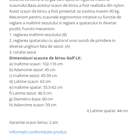
scaunului.Baza acestui scaun de birou a fost realizata din nylon.
Acest scaun de birou a fost proiectat sa sustina maxim 90 kg.
Mecanism pentru scaunele ergonomice rotative cu functie de
reglare a inaltimii sezutului si reglare a spatarului in diverse
pozitii. Functii mecanism:
1. reglarea inaltimii sezutului (B)
2. reglarea spatarului cu ajutorul unui surub de prindere in
diverse unghiuri fata de sezut. (A)
3. rotatie sezut
Dimensiuni scaune de birou Golf LX:
a) Inaltime scaun: 102-116 cm
b) Adancime sezut: 45 cm
c) Inaltime sezut: 45-59 cm
d) Latime scaun: 63 cm
e) Inaltime spatar: 55.5-62 cm
f) Latime sezut: 46.5 cm
g) Diametru baza: 60 cm
h) Adancime scaun: 59 cm
i) Latime spatar: 44 cm
Garantie scaun birou: 2 ani
Informatii conformitate produs