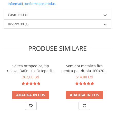
Informatii conformitate produs
Caracteristici
Review-uri
(1)
PRODUSE SIMILARE
Saltea ortopedica, tip
Somiera metalica fixa
relaxa, Dafin Lux Ortopedic,
pentru pat dublu 160x200,
90x200x21cm, fermitate
6 picioare, 32 lamele lemn
363,00 Lei
514,00 Lei
medie, cu plasa de arcuri
fag, benzi textile, suport
tip Bonell, fata vara-iarna,
saltea ferm, negru
sistem de aerisire cu
ADAUGA IN COS
ADAUGA IN COS
butoni, Salt Confort