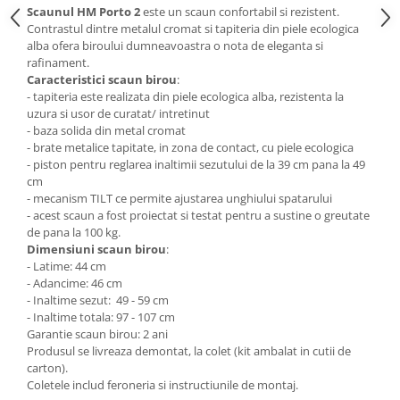
Scaunul HM Porto 2
este un scaun confortabil si rezistent.
Mese gradinita
Contrastul dintre metalul cromat si tapiteria din piele ecologica
Scaune gradinita
alba ofera biroului dumneavoastra o nota de eleganta si
rafinament.
Set mese si scaune gradinita
Caracteristici scaun birou
:
Mobilier copii
- tapiteria este realizata din piele ecologica alba, rezistenta la
uzura si usor de curatat/ intretinut
Mobila camera copii
- baza solida din metal cromat
Scaune birou pentru copii
- brate metalice tapitate, in zona de contact, cu piele ecologica
- piston pentru reglarea inaltimii sezutului de la 39 cm pana la 49
Saltele patuturi copii
cm
Paturi copii
- mecanism TILT ce permite ajustarea unghiului spatarului
Masa si scaune gradinita
- acest scaun a fost proiectat si testat pentru a sustine o greutate
de pana la 100 kg.
Seturi comode living si dormitor
Dimensiuni scaun birou
:
- Latime: 44 cm
- Adancime: 46 cm
- Inaltime sezut: 49 - 59 cm
- Inaltime totala: 97 - 107 cm
Garantie scaun birou: 2 ani
Produsul se livreaza demontat, la colet (kit ambalat in cutii de
carton).
Coletele includ feroneria si instructiunile de montaj.