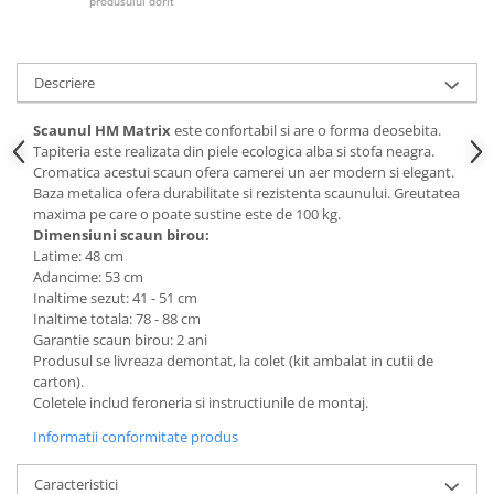
produsului dorit
Mese gradinita
Scaune gradinita
Descriere
Set mese si scaune gradinita
Mobilier copii
Scaunul HM Matrix
este confortabil si are o forma deosebita.
Mobila camera copii
Tapiteria este realizata din piele ecologica alba si stofa neagra.
Cromatica acestui scaun ofera camerei un aer modern si elegant.
Scaune birou pentru copii
Baza metalica ofera durabilitate si rezistenta scaunului. Greutatea
Saltele patuturi copii
maxima pe care o poate sustine este de 100 kg.
Paturi copii
Dimensiuni scaun birou:
Latime: 48 cm
Masa si scaune gradinita
Adancime: 53 cm
Seturi comode living si dormitor
Inaltime sezut: 41 - 51 cm
Inaltime totala: 78 - 88 cm
Garantie scaun birou: 2 ani
Produsul se livreaza demontat, la colet (kit ambalat in cutii de
carton).
Coletele includ feroneria si instructiunile de montaj.
Informatii conformitate produs
Caracteristici