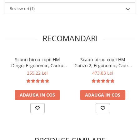
Review-uri
(1)
RECOMANDARI
Scaun birou copii HM
Scaun birou copii HM
Dingo, Ergonomic, Cadru
Gonzo 2, Ergonomic, Cadru
Polipropilena, Mesh,
metalic, Tapitat cu piele
255,22 Lei
473,83 Lei
Inaltime ajustabila, 80 kg,
ecologica, Mecanism de
98x41x56 cm, Verde
balans, Cu brate, 90 Kg,
Negru
ADAUGA IN COS
ADAUGA IN COS