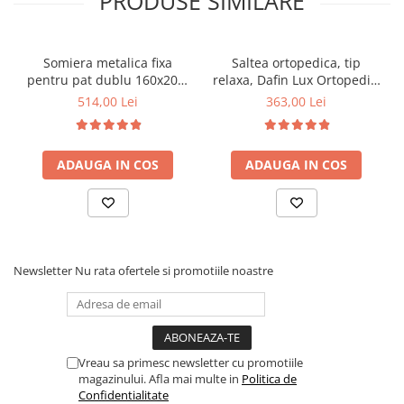
PRODUSE SIMILARE
Somiera metalica fixa
Saltea ortopedica, tip
pentru pat dublu 160x200,
relaxa, Dafin Lux Ortopedic,
6 picioare, 32 lamele lemn
90x200x21cm, fermitate
514,00 Lei
363,00 Lei
fag, benzi textile, suport
medie, cu plasa de arcuri
saltea ferm, negru
tip Bonell, fata vara-iarna,
sistem de aerisire cu
ADAUGA IN COS
ADAUGA IN COS
butoni, Salt Confort
Newsletter
Nu rata ofertele si promotiile noastre
Vreau sa primesc newsletter cu promotiile
magazinului. Afla mai multe in
Politica de
Confidentialitate