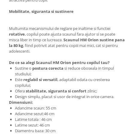
atractiva pentru copii.
Mobilitate, siguranta si sustinere
Multumita mecanismului de reglare pe inaltime si functiei
rotative
, copilul poate ajusta scaunul fara ajutor si se poate
misca liber in timp ce lucreaza.
Scaunul HM Orion sustine pana
la 80 kg
, fiind potrivit atat pentru copiii mai mici, cat si pentru
adolescenti.
De ce sa alegi Scaunul HM Orion pentru copilul tau?
Sustine o
postura corecta
si reduce oboseala in timpul
studiului;
Este
reglabil si versatil
, adaptabil odata cu cresterea
copilului;
Ofera
stabilitate, siguranta si confort
zilnic;
Design simplu, placut si usor de integrat in orice camera.
Dimensiuni:
Adancime scaun: 55 cm
Adancime sezut:46 cm
Latime totala : 46 cm
Latime sezut: 46 cm
Diamentru baza: 30 cm