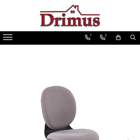
Saltele
Textile
Seturi saltele
Mobilier
Scaune
Mese
Saltele Ortopedice
Perne
Seturi Avantaj
Decor Stil Scandinav
Scaune bar
Mese cafea
1
2
Saltele cu arcuri impachetate
Pilote
Scaune stil scandinav
Scaune ergonomice
Seturi mese si scaune
individual
Mese stil scandinav
Lenjerii pat
Scaune bucatarie
Mese pliante
Saltele cu spuma
Balansoare stil scandinav
Protectii saltele
Scaune living
Mese living
Saltele cu arcuri Drimus
Mobilier baie
Scaune ieftine
Mese bucatarii
Saltele Superortopedice
Baze cu lavoar
Scaune cu mesh
Mese cu scaune
Saltele cu plasa arcuri
Oglinzi baie
Saltele cu spuma
Fotolii
Mese gradinita
Dulapuri baie
Saltele Drimus DeLuxe
Scaune Gaming
Seturi mobilier baie
Saltele cu arcuri impachetate
Mobilier dormitor
Scaune directoriale
individual
Dulapuri
Taburete
Saltele cu plasa de arcuri
Somiere
Scaune vizitator
Saltele Hoteliere
Comode dormitor Drimus