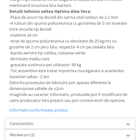
mentinand structura fara bacterii.
Detalii tehnice saltea Optima Aloe Vera:
-Plasa de arcuri tip Bonell din sarma otel-carbon de 2.2 mm
-4 rulouri din spuma poliuretanica cu grosimea de 5 cm inserate
intre arcurile tip Bonell
-Inaltime 24 cm
-strat de spuma poliuretanica cu densitate de 25 kg/mc cu
grosime de 2 cm pe o fata, respectiv 4 cm pe cealalta fata
-banda aerisire tip catifea, culoarea verde
-fermitate mediu-tare
-greutate sustinuta per utilizator: 90 kg
-Tot ansamblul este tratat impotriva mucegaiului si acarienilor.
Garantie saltea : 2 ani
Datorita procesului de fabricare pot aparea diferente la
dimensiunea saltelei de ±2cm
Imaginiile au caracter informativ, produsele pot fi modificate de
catre producator fara preaviz sau pot contine erori de operare.
Informatii conformitate produs
Caracteristici
Review-uri
(2)