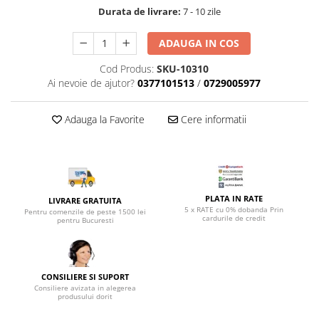
Top saltele 5 cm
Scaune manager
Durata de livrare:
7 - 10 zile
Top saltele 10 cm
Mobilier bucatarie
Top saltele memory 5 cm
ADAUGA IN COS
Mese bucatarie
Top saltele MemoHR 6.5 cm
Cod Produs:
SKU-10310
Scaune pentru bucatarie
Saltele ieftine
Ai nevoie de ajutor?
0377101513
/
0729005977
Mobila bucatarie
Saltele cu plasa de arcuri
Seturi mese si scaune bucatarie
Saltele cu spuma
Adauga la Favorite
Cere informatii
Mobilier hol
Mobila hol
Suporturi si rafturi pantofi
Portmantouri
PLATA IN RATE
LIVRARE GRATUITA
Pantofare
5 x RATE cu 0% dobanda Prin
Pentru comenzile de peste 1500 lei
cardurile de credit
pentru Bucuresti
Seturi mobilier hol
Stender haine
Suport pentru umerase
Etajere
CONSILIERE SI SUPORT
Consiliere avizata in alegerea
Cuiere
produsului dorit
Mobilier gradinita