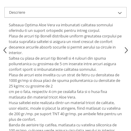
Mese gradinita
Descriere
Scaune gradinita
Set mese si scaune gradinita
Salteaua Optima Aloe Vera va imbunatati calitatea somnului
Mobilier copii
oferindu-ti un suport ortopedic pentru intreg corpul.
Plasa de arcuri tip Bonell distribuie uniform greutatea corpului pe
Mobila camera copii
toata suprafata saltelei si asigura un nivel crescut de confort
Scaune birou pentru copii
deoarece arcurile absorb socurile si permit aerului sa circule in
interior.
Saltele patuturi copii
Saltea cu plasa de arcuri tip Bonell si 4 rulouri din spuma
Paturi copii
poliuretanica cu grosimea de 5 cm inserate intre arcuri asigura
confort sporit si imbunatateste calitatea somnului.
Masa si scaune gradinita
Plasa de arcuri este invelita cu un strat de fetru cu densitatea de
Seturi comode living si dormitor
1000 gr/mp si doua placi de spuma poliuretanica cu densitate de
25 kg/mc cu grosime de 2
cm pe o fata, respectiv 4 cm pe cealalta fata si o husa fixa
matlasata din material tricot Aloe Vera.
Husa saltelei este realizata dintr-un material tricot de calitate,
usor elastic, moale si placut la atingere, fiind matlasat cu vatelina
de 200 gr./mp. pe suport TNT 40 gr/mp. pe ambele fete pentru un
plus de confort.
Banda de aerisire tip catifea, matlasata cu vatelina siliconica de
100 gr/mp, culoarea verde asigura circulatia aerului in interior