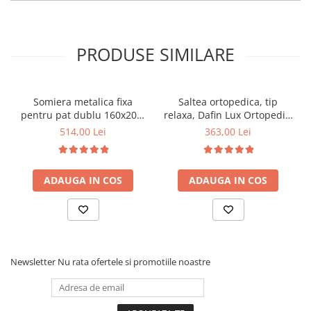
PRODUSE SIMILARE
Somiera metalica fixa
Saltea ortopedica, tip
pentru pat dublu 160x200,
relaxa, Dafin Lux Ortopedic,
6 picioare, 32 lamele lemn
90x200x21cm, fermitate
514,00 Lei
363,00 Lei
fag, benzi textile, suport
medie, cu plasa de arcuri
saltea ferm, negru
tip Bonell, fata vara-iarna,
sistem de aerisire cu
ADAUGA IN COS
ADAUGA IN COS
butoni, Salt Confort
Newsletter
Nu rata ofertele si promotiile noastre