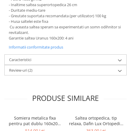
- Inaltime saltea superortopedica 26 cm
- Duritate mediu-tare
- Greutate suportata recomandata (per utilizator) 100 kg
- Husa saltelei este fixa
Cu aceasta saltea speram sa experimentati un somn odihnitor si
revitalizant.
Garantie saltea Uranus 160x200: 4 ani
Informatii conformitate produs
Caracteristici
Review-uri
(2)
PRODUSE SIMILARE
Somiera metalica fixa
Saltea ortopedica, tip
pentru pat dublu 160x200,
relaxa, Dafin Lux Ortopedic,
6 picioare, 32 lamele lemn
90x200x21cm, fermitate
514,00 Lei
363,00 Lei