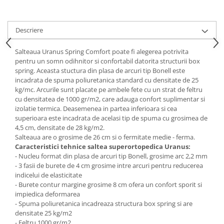
Mese gradinita
Scaune gradinita
Descriere
Set mese si scaune gradinita
Mobilier copii
Salteaua Uranus Spring Comfort poate fi alegerea potrivita
pentru un somn odihnitor si confortabil datorita structurii box
Mobila camera copii
spring. Aceasta stuctura din plasa de arcuri tip Bonell este
Scaune birou pentru copii
incadrata de spuma poliuretanica standard cu densitate de 25
kg/mc. Arcurile sunt placate pe ambele fete cu un strat de feltru
Saltele patuturi copii
cu densitatea de 1000 gr/m2, care adauga confort suplimentar si
Paturi copii
izolatie termica. Deasemenea in partea inferioara si cea
superioara este incadrata de acelasi tip de spuma cu grosimea de
Masa si scaune gradinita
4,5 cm, densitate de 28 kg/m2.
Seturi comode living si dormitor
Salteaua are o grosime de 26 cm si o fermitate medie - ferma.
Caracteristici tehnice saltea superortopedica Uranus:
- Nucleu format din plasa de arcuri tip Bonell, grosime arc 2,2 mm
- 3 fasii de burete de 4 cm grosime intre arcuri pentru reducerea
indicelui de elasticitate
- Burete contur margine grosime 8 cm ofera un confort sporit si
impiedica deformarea
- Spuma poliuretanica incadreaza structura box spring si are
densitate 25 kg/m2
- Feltru 1000 gr/m2