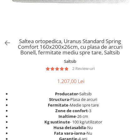
Scaune pliante
Saltele Pocket
Noptiere
Scaune birou
Saltele cu arcuri impachetate
Paturi
individual
Scaune profesionale
Seturi de pat si saltea
Saltele Memory Pocket
Masute de toaleta
Scaune Lemn
Saltele Memory Foam
Mobilier living
Scaune birou copii
Saltea ortopedica, Uranus Standard Spring
Saltele Memory Pocket
Scaune pentru living
Comfort 160x200x26cm, cu plasa de arcuri
Scaune resigilate
Saltele cu plasa arcuri
Bonell, fermitate mediu spre tare, Saltsib
Seturi comode living si vitrine
Scaune gradinita
Saltele cu spuma
Saltsib
Mobila living
Saltele cu spuma
Scaune conferinta
2 Review-uri
Comode living
Saltele cu spuma poliuretanica
Scaune terasa si outdoor
Set mese plus scaune
1.207,00 Lei
Saltele Latex
Mobilier birou
Saltele Memory
Producator-
Saltsib
Scaune ergonomice
Structura-
Plasa de arcuri
Saltele 140x200
Etajere Birou
Fermitate
-Medie spre tare
Zone de confort
-3
Saltele 160x200
Dulap birou
Inaltime
-26 cm
Birouri
Saltele 180x200
Kg sustinute
- 100 kg/utilizator
Husa detasabila
-Nu
Scaune pentru birou
Top saltele
Fata vara-iarna
-Nu
Scaune pentru vizitatori
Garantie
-4 ani