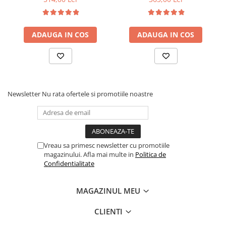
fag, benzi textile, suport
medie, cu plasa de arcuri
saltea ferm, negru
tip Bonell, fata vara-iarna,
sistem de aerisire cu
ADAUGA IN COS
ADAUGA IN COS
butoni, Salt Confort
Newsletter
Nu rata ofertele si promotiile noastre
Vreau sa primesc newsletter cu promotiile
magazinului. Afla mai multe in
Politica de
Confidentialitate
MAGAZINUL MEU
CLIENTI