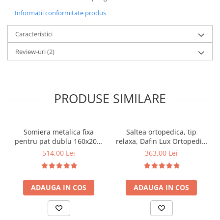
Informatii conformitate produs
Caracteristici
Review-uri
(2)
PRODUSE SIMILARE
Somiera metalica fixa
Saltea ortopedica, tip
pentru pat dublu 160x200,
relaxa, Dafin Lux Ortopedic,
6 picioare, 32 lamele lemn
90x200x21cm, fermitate
514,00 Lei
363,00 Lei
fag, benzi textile, suport
medie, cu plasa de arcuri
saltea ferm, negru
tip Bonell, fata vara-iarna,
sistem de aerisire cu
ADAUGA IN COS
ADAUGA IN COS
butoni, Salt Confort