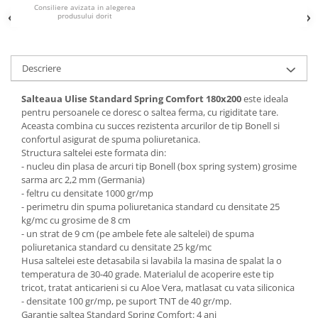
Consiliere avizata in alegerea
produsului dorit
Mese gradinita
Scaune gradinita
Set mese si scaune gradinita
Descriere
Mobilier copii
Mobila camera copii
Salteaua Ulise Standard Spring Comfort
180x200
este ideala
pentru persoanele ce doresc o saltea ferma, cu rigiditate tare.
Scaune birou pentru copii
Aceasta combina cu succes rezistenta arcurilor de tip Bonell si
Saltele patuturi copii
confortul asigurat de spuma poliuretanica.
Paturi copii
Structura saltelei este formata din:
- nucleu din plasa de arcuri tip Bonell (box spring system) grosime
Masa si scaune gradinita
sarma arc 2,2 mm (Germania)
Seturi comode living si dormitor
- feltru cu densitate 1000 gr/mp
- perimetru din spuma poliuretanica standard cu densitate 25
kg/mc cu grosime de 8 cm
- un strat de 9 cm (pe ambele fete ale saltelei) de spuma
poliuretanica standard cu densitate 25 kg/mc
Husa saltelei este detasabila si lavabila la masina de spalat la o
temperatura de 30-40 grade. Materialul de acoperire este tip
tricot, tratat anticarieni si cu Aloe Vera, matlasat cu vata siliconica
- densitate 100 gr/mp, pe suport TNT de 40 gr/mp.
Garantie saltea Standard Spring Comfort: 4 ani