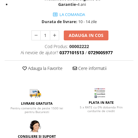
Top saltele 5 cm
Garantie-
4 ani
Scaune manager
Top saltele 10 cm
Mobilier bucatarie
LA COMANDA
Top saltele memory 5 cm
Durata de livrare:
10 - 14 zile
Mese bucatarie
Top saltele MemoHR 6.5 cm
Scaune pentru bucatarie
Saltele ieftine
ADAUGA IN COS
Mobila bucatarie
Saltele cu plasa de arcuri
Cod Produs:
00002222
Seturi mese si scaune bucatarie
Saltele cu spuma
Ai nevoie de ajutor?
0377101513
/
0729005977
Mobilier hol
Mobila hol
Adauga la Favorite
Cere informatii
Suporturi si rafturi pantofi
Portmantouri
Pantofare
Seturi mobilier hol
PLATA IN RATE
LIVRARE GRATUITA
Stender haine
5 x RATE cu 0% dobanda Prin
Pentru comenzile de peste 1500 lei
cardurile de credit
Suport pentru umerase
pentru Bucuresti
Etajere
Cuiere
Mobilier gradinita
CONSILIERE SI SUPORT