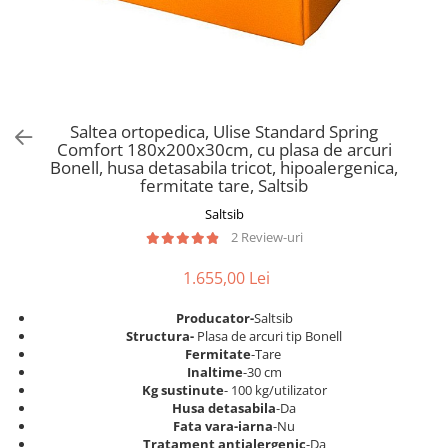
Scaune pliante
Saltele Pocket
Noptiere
Scaune birou
Saltele cu arcuri impachetate
Paturi
individual
Scaune profesionale
Seturi de pat si saltea
Saltele Memory Pocket
Masute de toaleta
Scaune Lemn
Saltele Memory Foam
Mobilier living
Scaune birou copii
Saltea ortopedica, Ulise Standard Spring
Saltele Memory Pocket
Scaune pentru living
Comfort 180x200x30cm, cu plasa de arcuri
Scaune resigilate
Saltele cu plasa arcuri
Bonell, husa detasabila tricot, hipoalergenica,
Seturi comode living si vitrine
fermitate tare, Saltsib
Scaune gradinita
Saltele cu spuma
Mobila living
Saltsib
Saltele cu spuma
Scaune conferinta
Comode living
2 Review-uri
Saltele cu spuma poliuretanica
Scaune terasa si outdoor
Set mese plus scaune
Saltele Latex
1.655,00 Lei
Mobilier birou
Saltele Memory
Scaune ergonomice
Producator-
Saltsib
Saltele 140x200
Etajere Birou
S
tructura-
Plasa de arcuri tip Bonell
Fermitate
-Tare
Saltele 160x200
Dulap birou
Inaltime
-30 cm
Birouri
Saltele 180x200
Kg sustinute
- 100 kg/utilizator
Husa detasabila
-Da
Scaune pentru birou
Top saltele
Fata vara-iarna
-Nu
Scaune pentru vizitatori
Tratament antialergenic
-Da