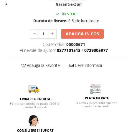
Top saltele 5 cm
Garantie
-2 ani
Scaune manager
Top saltele 10 cm
Mobilier bucatarie
IN STOC
Top saltele memory 5 cm
Durata de livrare:
3-5 zile lucratoare
Mese bucatarie
Top saltele MemoHR 6.5 cm
Scaune pentru bucatarie
Saltele ieftine
ADAUGA IN COS
Mobila bucatarie
Saltele cu plasa de arcuri
Cod Produs:
00000671
Seturi mese si scaune bucatarie
Saltele cu spuma
Ai nevoie de ajutor?
0377101513
/
0729005977
Mobilier hol
Mobila hol
Adauga la Favorite
Cere informatii
Suporturi si rafturi pantofi
Portmantouri
Pantofare
Seturi mobilier hol
PLATA IN RATE
LIVRARE GRATUITA
Stender haine
5 x RATE cu 0% dobanda Prin
Pentru comenzile de peste 1500 lei
cardurile de credit
Suport pentru umerase
pentru Bucuresti
Etajere
Cuiere
Mobilier gradinita
CONSILIERE SI SUPORT