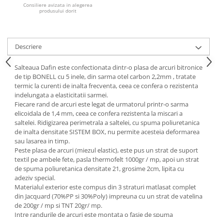
Consiliere avizata in alegerea
produsului dorit
Mese gradinita
Scaune gradinita
Set mese si scaune gradinita
Descriere
Mobilier copii
Mobila camera copii
Salteaua Dafin este confectionata dintr-o plasa de arcuri bitronice
de tip BONELL cu 5 inele, din sarma otel carbon 2,2mm , tratate
Scaune birou pentru copii
termic la curenti de inalta frecventa, ceea ce confera o rezistenta
Saltele patuturi copii
indelungata a elasticitatii sarmei.
Paturi copii
Fiecare rand de arcuri este legat de urmatorul printr-o sarma
elicoidala de 1,4 mm, ceea ce confera rezistenta la miscari a
Masa si scaune gradinita
saltelei. Ridigizarea perimetrala a saltelei, cu spuma poliuretanica
Seturi comode living si dormitor
de inalta densitate SISTEM BOX, nu permite acesteia deformarea
sau lasarea in timp.
Peste plasa de arcuri (miezul elastic), este pus un strat de suport
textil pe ambele fete, pasla thermofelt 1000gr / mp, apoi un strat
de spuma poliuretanica densitate 21, grosime 2cm, lipita cu
adeziv special.
Materialul exterior este compus din 3 straturi matlasat complet
din Jacquard (70%PP si 30%Poly) impreuna cu un strat de vatelina
de 200gr / mp si TNT 20gr/ mp.
Intre randurile de arcuri este montata o fasie de spuma