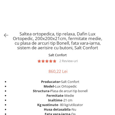
Scaune pliante
Saltele Pocket
Noptiere
Scaune birou
Saltele cu arcuri impachetate
Paturi
individual
Scaune profesionale
Seturi de pat si saltea
Saltele Memory Pocket
Masute de toaleta
Scaune Lemn
Saltele Memory Foam
Mobilier living
Scaune birou copii
Saltea ortopedica, tip relaxa, Dafin Lux
Saltele Memory Pocket
Scaune pentru living
Ortopedic, 200x200x21cm, fermitate medie,
Scaune resigilate
Saltele cu plasa arcuri
cu plasa de arcuri tip Bonell, fata vara-iarna,
Seturi comode living si vitrine
sistem de aerisire cu butoni, Salt Confort
Scaune gradinita
Saltele cu spuma
Mobila living
Salt Confort
Saltele cu spuma
Scaune conferinta
Comode living
2 Review-uri
Saltele cu spuma poliuretanica
Scaune terasa si outdoor
Set mese plus scaune
Saltele Latex
860,22 Lei
Mobilier birou
Saltele Memory
Scaune ergonomice
Producator-
Salt Confort
Saltele 140x200
Etajere Birou
Model-
Lux Ortopedic
Structura-
Plasa de arcuri tip bonell
Saltele 160x200
Dulap birou
Fermitate
-Medie
Birouri
Saltele 180x200
Inaltime
-21 cm
Kg sustinute
- 80 kg/utilizator
Scaune pentru birou
Top saltele
Husa detasabila
-Nu
Scaune pentru vizitatori
Fata vara-iarna
-Da