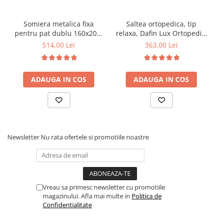
Somiera metalica fixa
Saltea ortopedica, tip
pentru pat dublu 160x200,
relaxa, Dafin Lux Ortopedic,
6 picioare, 32 lamele lemn
90x200x21cm, fermitate
514,00 Lei
363,00 Lei
fag, benzi textile, suport
medie, cu plasa de arcuri
saltea ferm, negru
tip Bonell, fata vara-iarna,
sistem de aerisire cu
ADAUGA IN COS
ADAUGA IN COS
butoni, Salt Confort
Newsletter
Nu rata ofertele si promotiile noastre
Vreau sa primesc newsletter cu promotiile
magazinului. Afla mai multe in
Politica de
Confidentialitate