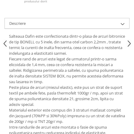
produsului dorit
Mese gradinita
Scaune gradinita
Set mese si scaune gradinita
Descriere
Mobilier copii
Salteaua Dafin este confectionata dintr-o plasa de arcuri bitronice
Mobila camera copii
de tip BONELL cu 5 inele, din sarma otel carbon 2,2mm , tratate
termic la curenti de inalta frecventa, ceea ce confera o rezistenta
Scaune birou pentru copii
indelungata a elasticitatii sarmei.
Saltele patuturi copii
Fiecare rand de arcuri este legat de urmatorul printr-o sarma
Paturi copii
elicoidala de 1,4 mm, ceea ce confera rezistenta la miscari a
saltelei. Ridigizarea perimetrala a saltelei, cu spuma poliuretanica
Masa si scaune gradinita
de inalta densitate SISTEM BOX, nu permite acesteia deformarea
Seturi comode living si dormitor
sau lasarea in timp.
Peste plasa de arcuri (miezul elastic), este pus un strat de suport
textil pe ambele fete, pasla thermofelt 1000gr / mp, apoi un strat
de spuma poliuretanica densitate 21, grosime 2cm, lipita cu
adeziv special.
Materialul exterior este compus din 3 straturi matlasat complet
din Jacquard (70%PP si 30%Poly) impreuna cu un strat de vatelina
de 200gr / mp si TNT 20gr/ mp.
Intre randurile de arcuri este montata o fasie de spuma
poliuretanica pentru reducerea indicelui de elasticitate.