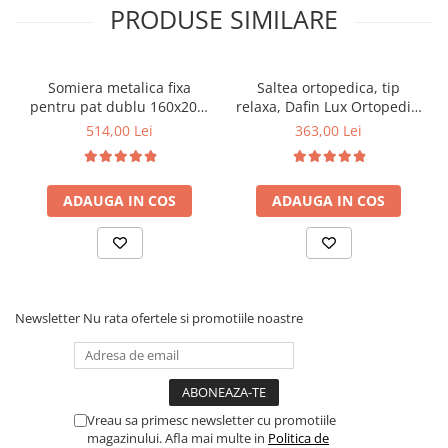
PRODUSE SIMILARE
Somiera metalica fixa
Saltea ortopedica, tip
pentru pat dublu 160x200,
relaxa, Dafin Lux Ortopedic,
6 picioare, 32 lamele lemn
90x200x21cm, fermitate
514,00 Lei
363,00 Lei
fag, benzi textile, suport
medie, cu plasa de arcuri
saltea ferm, negru
tip Bonell, fata vara-iarna,
sistem de aerisire cu
ADAUGA IN COS
ADAUGA IN COS
butoni, Salt Confort
Newsletter
Nu rata ofertele si promotiile noastre
Vreau sa primesc newsletter cu promotiile
magazinului. Afla mai multe in
Politica de