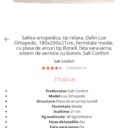
Scaune pliante
Saltele Pocket
Noptiere
Scaune birou
Saltele cu arcuri impachetate
Paturi
individual
Scaune profesionale
Seturi de pat si saltea
Saltele Memory Pocket
Masute de toaleta
Scaune Lemn
Saltele Memory Foam
Mobilier living
Scaune birou copii
Saltea ortopedica, tip relaxa, Dafin Lux
Saltele Memory Pocket
Scaune pentru living
Ortopedic, 180x200x21cm, fermitate medie,
Scaune resigilate
Saltele cu plasa arcuri
cu plasa de arcuri tip Bonell, fata vara-iarna,
Seturi comode living si vitrine
sistem de aerisire cu butoni, Salt Confort
Scaune gradinita
Saltele cu spuma
Mobila living
Salt Confort
Saltele cu spuma
Scaune conferinta
Comode living
2 Review-uri
Saltele cu spuma poliuretanica
Scaune terasa si outdoor
Set mese plus scaune
Saltele Latex
775,82 Lei
Mobilier birou
Saltele Memory
Scaune ergonomice
Producator-
Salt Confort
Saltele 140x200
Etajere Birou
Model-
Lux Ortopedic
Structura-
Plasa de arcuri tip bonell
Saltele 160x200
Dulap birou
Fermitate
-Medie
Birouri
Saltele 180x200
Inaltime
-21 cm
Kg sustinute
- 80 kg/utilizator
Scaune pentru birou
Top saltele
Husa detasabila
-Nu
Scaune pentru vizitatori
Fata vara-iarna
-Da