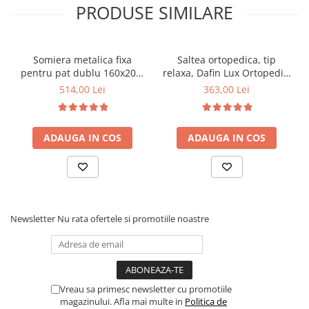
PRODUSE SIMILARE
Somiera metalica fixa
Saltea ortopedica, tip
pentru pat dublu 160x200,
relaxa, Dafin Lux Ortopedic,
6 picioare, 32 lamele lemn
90x200x21cm, fermitate
514,00 Lei
363,00 Lei
fag, benzi textile, suport
medie, cu plasa de arcuri
saltea ferm, negru
tip Bonell, fata vara-iarna,
sistem de aerisire cu
ADAUGA IN COS
ADAUGA IN COS
butoni, Salt Confort
Newsletter
Nu rata ofertele si promotiile noastre
Vreau sa primesc newsletter cu promotiile
magazinului. Afla mai multe in
Politica de