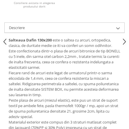
Consiliere avizata in alegerea
produsului dorit
Mese gradinita
Scaune gradinita
Set mese si scaune gradinita
Descriere
Mobilier copii
Mobila camera copii
Salteaua Dafin 130x200
este o saltea cu arcuri, ortopedica,
clasica, de duritate medie ce iti va conferi un somn odihnitor.
Scaune birou pentru copii
Este confectionata dintr-o plasa de arcuri bitronice de tip BONELL
Saltele patuturi copii
cu 5 inele, din sarma otel carbon 2,2mm , tratate termic la curenti
Paturi copii
de inalta frecventa, ceea ce confera o rezistenta indelungata a
elasticitatii sarmei.
Masa si scaune gradinita
Fiecare rand de arcuri este legat de urmatorul printr-o sarma
Seturi comode living si dormitor
elicoidala de 1,4 mm, ceea ce confera rezistenta la miscari a
saltelei. Ridigizarea perimetrala a saltelei, cu spuma poliuretanica
de inalta densitate SISTEM BOX, nu permite acesteia deformarea
sau lasarea in timp.
Peste plasa de arcuri (miezul elastic), este pus un strat de suport
textil pe ambele fete, pasla thermofelt 1000gr / mp, apoi un strat
de spuma poliuretanica densitate 21, grosime 2cm, lipita cu
adeziv special.
Materialul exterior este compus din 3 straturi matlasat complet
din Jacquard (70%PP si 30% Poly) impreuna cu un strat de