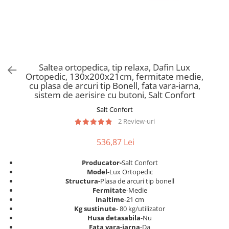
Scaune pliante
Saltele Pocket
Noptiere
Scaune birou
Saltele cu arcuri impachetate
Paturi
individual
Scaune profesionale
Seturi de pat si saltea
Saltele Memory Pocket
Masute de toaleta
Scaune Lemn
Saltele Memory Foam
Mobilier living
Scaune birou copii
Saltea ortopedica, tip relaxa, Dafin Lux
Saltele Memory Pocket
Scaune pentru living
Ortopedic, 130x200x21cm, fermitate medie,
Scaune resigilate
Saltele cu plasa arcuri
cu plasa de arcuri tip Bonell, fata vara-iarna,
Seturi comode living si vitrine
sistem de aerisire cu butoni, Salt Confort
Scaune gradinita
Saltele cu spuma
Mobila living
Salt Confort
Saltele cu spuma
Scaune conferinta
Comode living
2 Review-uri
Saltele cu spuma poliuretanica
Scaune terasa si outdoor
Set mese plus scaune
Saltele Latex
536,87 Lei
Mobilier birou
Saltele Memory
Scaune ergonomice
Producator-
Salt Confort
Saltele 140x200
Etajere Birou
Model-
Lux Ortopedic
Structura-
Plasa de arcuri tip bonell
Saltele 160x200
Dulap birou
Fermitate
-Medie
Birouri
Saltele 180x200
Inaltime
-21 cm
Kg sustinute
- 80 kg/utilizator
Scaune pentru birou
Top saltele
Husa detasabila
-Nu
Scaune pentru vizitatori
Fata vara-iarna
-Da