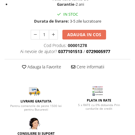
Top saltele 5 cm
Garantie
-2 ani
Scaune manager
Top saltele 10 cm
Mobilier bucatarie
IN STOC
Top saltele memory 5 cm
Durata de livrare:
3-5 zile lucratoare
Mese bucatarie
Top saltele MemoHR 6.5 cm
Scaune pentru bucatarie
Saltele ieftine
ADAUGA IN COS
Mobila bucatarie
Saltele cu plasa de arcuri
Cod Produs:
00001278
Seturi mese si scaune bucatarie
Saltele cu spuma
Ai nevoie de ajutor?
0377101513
/
0729005977
Mobilier hol
Mobila hol
Adauga la Favorite
Cere informatii
Suporturi si rafturi pantofi
Portmantouri
Pantofare
Seturi mobilier hol
PLATA IN RATE
LIVRARE GRATUITA
Stender haine
5 x RATE cu 0% dobanda Prin
Pentru comenzile de peste 1500 lei
cardurile de credit
Suport pentru umerase
pentru Bucuresti
Etajere
Cuiere
Mobilier gradinita
CONSILIERE SI SUPORT