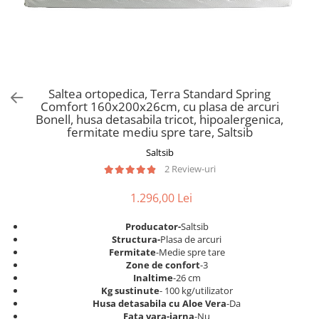
Scaune pliante
Saltele Pocket
Noptiere
Scaune birou
Saltele cu arcuri impachetate
Paturi
individual
Scaune profesionale
Seturi de pat si saltea
Saltele Memory Pocket
Masute de toaleta
Scaune Lemn
Saltele Memory Foam
Mobilier living
Scaune birou copii
Saltea ortopedica, Terra Standard Spring
Saltele Memory Pocket
Scaune pentru living
Comfort 160x200x26cm, cu plasa de arcuri
Scaune resigilate
Saltele cu plasa arcuri
Bonell, husa detasabila tricot, hipoalergenica,
Seturi comode living si vitrine
fermitate mediu spre tare, Saltsib
Scaune gradinita
Saltele cu spuma
Mobila living
Saltsib
Saltele cu spuma
Scaune conferinta
Comode living
2 Review-uri
Saltele cu spuma poliuretanica
Scaune terasa si outdoor
Set mese plus scaune
Saltele Latex
1.296,00 Lei
Mobilier birou
Saltele Memory
Scaune ergonomice
Producator-
Saltsib
Saltele 140x200
Etajere Birou
Structura-
Plasa de arcuri
Fermitate
-Medie spre tare
Saltele 160x200
Dulap birou
Zone de confort
-3
Birouri
Saltele 180x200
Inaltime
-26 cm
Kg sustinute
- 100 kg/utilizator
Scaune pentru birou
Top saltele
Husa detasabila cu Aloe Vera
-Da
Scaune pentru vizitatori
Fata vara-iarna
-Nu