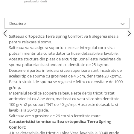
produsului dorit
Mese gradinita
Scaune gradinita
Set mese si scaune gradinita
Descriere
Mobilier copii
Salteaua ortopedica Terra Spring Comfort va fi alegerea ideala
Mobila camera copii
pentru relaxare si somn.
Salteaua va va asigura suportul necesar intregului corp si va
Scaune birou pentru copii
putea fi mentinuta curata datorita husei detasabile si lavabile.
Saltele patuturi copii
Aceasta stuctura din plasa de arcuri tip Bonell este incadrata de
Paturi copii
spuma poliuretanica standard cu densitate de 25 kg/mc.
Deasemeni partea inferioara si cea superioara sunt incadrate de
Masa si scaune gradinita
acelasi tip de spuma cu grosimea de 4,5 cm, densitate 28 kg/m2.
Seturi comode living si dormitor
Pe sub stratul de spuma se regaseste feltru cu densitate de 1000
gr/mp.
Materialul textil ce acopera salteaua este de tip tricot, tratat
anticarieni si cu Aloe Vera, matlasat cu vata siliconica densitate
100 gr/m2 pe suport TNT de 40 gr/mp. Husa este detasabila si
lavabila la 30-40 grade.
Salteaua are o grosime de 26 cm si o fermitate mare.
Caracteristici tehnice saltea ortopedica Terra Spring
Comfort:
-Husa detasabila din tricot cu Aloe Vera, lavabila la 30-40 grade