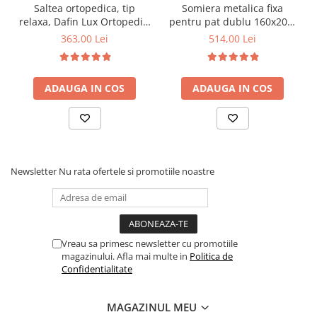
Saltea ortopedica, tip
Somiera metalica fixa
relaxa, Dafin Lux Ortopedic,
pentru pat dublu 160x200,
90x200x21cm, fermitate
6 picioare, 32 lamele lemn
363,00 Lei
514,00 Lei
medie, cu plasa de arcuri
fag, benzi textile, suport
tip Bonell, fata vara-iarna,
saltea ferm, negru
sistem de aerisire cu
ADAUGA IN COS
ADAUGA IN COS
butoni, Salt Confort
Newsletter
Nu rata ofertele si promotiile noastre
Vreau sa primesc newsletter cu promotiile
magazinului. Afla mai multe in
Politica de
Confidentialitate
MAGAZINUL MEU