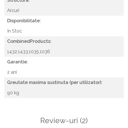
Structura:
Arcuri
Disponibilitate:
In Stoc
CombinedProducts:
1432,1433,1035,1036
Garantie:
2 ani
Greutate maxima sustinuta (per utilizator):
90 kg
Review-uri
(2)