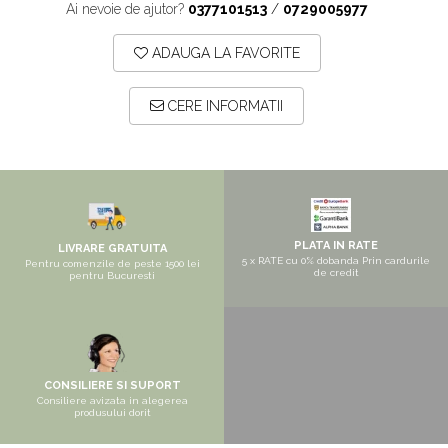
Pantofare
Ai nevoie de ajutor?
0377101513
/
0729005977
Seturi mobilier hol
ADAUGA LA FAVORITE
Stender haine
Suport pentru umerase
CERE INFORMATII
Etajere
Cuiere
Mobilier gradinita
Mese gradinita
PLATA IN RATE
LIVRARE GRATUITA
Scaune gradinita
5 x RATE cu 0% dobanda Prin cardurile
Pentru comenzile de peste 1500 lei
de credit
pentru Bucuresti
Set mese si scaune gradinita
Mobilier copii
Mobila camera copii
Scaune birou pentru copii
CONSILIERE SI SUPORT
Consiliere avizata in alegerea
Saltele patuturi copii
produsului dorit
Paturi copii