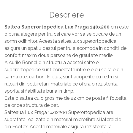
Masa si scaune gradinita
Descriere
Seturi comode living si dormitor
Saltea Superortopedica Lux Praga 140x200
cm este
o buna alegere pentru cei care vor sa se bucure de un
somn odihnitor. Aceasta saltea lux superortopedica
asigura un spatiu destul pentru a acomoda in conditii de
confort maxim doua persoane de greutate medie.
Arcurile Bonnel din structura acestei saltele
superortopedice sunt conectate intre ele cu spirale din
sarma otel carbon. In plus, sunt acoperite cu feltru si
rulouri din poliuretan, materiale ce ofera o rezistenta
sporita si fiabilitate buna in timp.
Este o saltea cu o grosime de 22 cm ce poate fi folosita
pe orice structura de pat.
Salteaua Lux Praga 140x200 Superortopedica are
suprafata realizata din material microfibra si lateralele
din Ecotex. Aceste materiale asigura rezistenta la