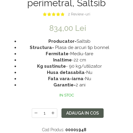
perimetral, Saltsib
Saltele 180x200
Dulap birou
Top saltele
2 Review-uri
Birouri
Top saltele 5 cm
Scaune pentru birou
834,00 Lei
Top saltele 10 cm
Scaune pentru vizitatori
Producator-
Saltsib
Top saltele memory 5 cm
Scaune manager
Structura-
Plasa de arcuri tip bonnel
Top saltele MemoHR 6.5 cm
Mobilier bucatarie
Fermitate
-Mediu-tare
Saltele ieftine
Inaltime
-22 cm
Mese bucatarie
Kg sustinute
- 90 kg/utilizator
Saltele cu plasa de arcuri
Scaune pentru bucatarie
Husa detasabila
-Nu
Fata vara-iarna
-Nu
Saltele cu spuma
Mobila bucatarie
Garantie-
2 ani
Seturi mese si scaune bucatarie
IN STOC
Mobilier hol
Mobila hol
ADAUGA IN COS
Suporturi si rafturi pantofi
Portmantouri
Cod Produs:
00001948