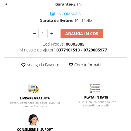
Top saltele 5 cm
Garantie-
2 ani
Scaune manager
Top saltele 10 cm
Mobilier bucatarie
LA COMANDA
Top saltele memory 5 cm
Durata de livrare:
10 - 14 zile
Mese bucatarie
Top saltele MemoHR 6.5 cm
Scaune pentru bucatarie
Saltele ieftine
ADAUGA IN COS
Mobila bucatarie
Saltele cu plasa de arcuri
Cod Produs:
00003085
Seturi mese si scaune bucatarie
Saltele cu spuma
Ai nevoie de ajutor?
0377101513
/
0729005977
Mobilier hol
Mobila hol
Adauga la Favorite
Cere informatii
Suporturi si rafturi pantofi
Portmantouri
Pantofare
Seturi mobilier hol
PLATA IN RATE
LIVRARE GRATUITA
Stender haine
5 x RATE cu 0% dobanda Prin
Pentru comenzile de peste 1500 lei
cardurile de credit
Suport pentru umerase
pentru Bucuresti
Etajere
Cuiere
Mobilier gradinita
CONSILIERE SI SUPORT