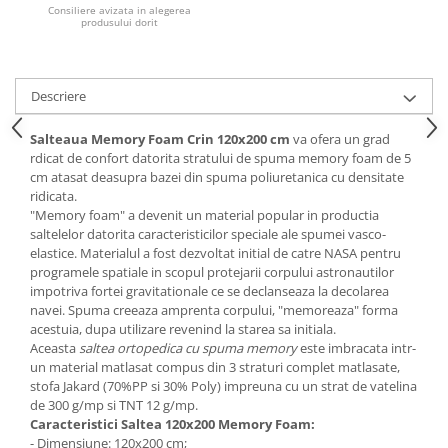
Consiliere avizata in alegerea
produsului dorit
Mese gradinita
Scaune gradinita
Set mese si scaune gradinita
Descriere
Mobilier copii
Mobila camera copii
Salteaua Memory Foam Crin 120x200 cm
va ofera un grad
rdicat de confort datorita stratului de spuma memory foam de 5
Scaune birou pentru copii
cm atasat deasupra bazei din spuma poliuretanica cu densitate
Saltele patuturi copii
ridicata.
Paturi copii
"Memory foam" a devenit un material popular in productia
saltelelor datorita caracteristicilor speciale ale spumei vasco-
Masa si scaune gradinita
elastice. Materialul a fost dezvoltat initial de catre NASA pentru
Seturi comode living si dormitor
programele spatiale in scopul protejarii corpului astronautilor
impotriva fortei gravitationale ce se declanseaza la decolarea
navei. Spuma creeaza amprenta corpului, "memoreaza" forma
acestuia, dupa utilizare revenind la starea sa initiala.
Aceasta
saltea ortopedica cu spuma memory
este imbracata intr-
un material matlasat compus din 3 straturi complet matlasate,
stofa Jakard (70%PP si 30% Poly) impreuna cu un strat de vatelina
de 300 g/mp si TNT 12 g/mp.
Caracteristici Saltea 120x200 Memory Foam:
- Dimensiune: 120x200 cm;