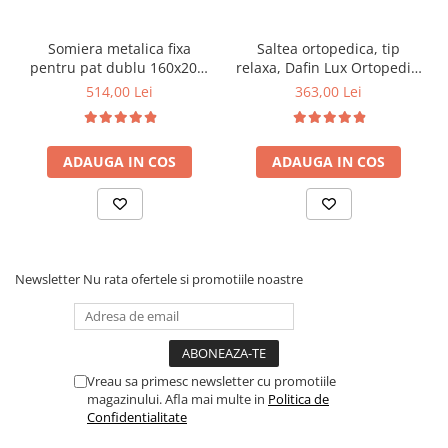
Somiera metalica fixa
Saltea ortopedica, tip
pentru pat dublu 160x200,
relaxa, Dafin Lux Ortopedic,
6 picioare, 32 lamele lemn
90x200x21cm, fermitate
514,00 Lei
363,00 Lei
fag, benzi textile, suport
medie, cu plasa de arcuri
saltea ferm, negru
tip Bonell, fata vara-iarna,
sistem de aerisire cu
ADAUGA IN COS
ADAUGA IN COS
butoni, Salt Confort
Newsletter
Nu rata ofertele si promotiile noastre
Vreau sa primesc newsletter cu promotiile
magazinului. Afla mai multe in
Politica de
Confidentialitate