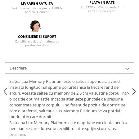
PLATA IN RATE
LIVRARE GRATUITA
5 x RATE cu 0% dobanda Prin
Mese gradinita
Pentru comenzile de peste 1500 lei
cardurile de credit
pentru Bucuresti
Scaune gradinita
Set mese si scaune gradinita
Mobilier copii
CONSILIERE SI SUPORT
Mobila camera copii
Consiliere avizata in alegerea
produsului dorit
Scaune birou pentru copii
Saltele patuturi copii
Paturi copii
Descriere
Masa si scaune gradinita
Saltea Lux Memory Platinum este o saltea superioara avand
Seturi comode living si dormitor
inserata longitudinal spuma poliuretanica la fiecare rand de
arcuri. Aceasta saltea cu memory de 2,5 cm va sustine corpul intr-
o pozitie optima astfel incat sa atenueze punctele de presiune
concentrata asupra corpului. Indiferent de pozitia de dormit pe
care o preferati, salteaua Lux Memory Platinum se va potrivi
modului in care dormiti.
Salteaua Lux Memory Platinum este o optiune excelenta pentru
persoanele care doresc un echilibru intre sprijin si usurarea
presiunii.