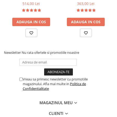
6 picioare, 32 lamele lemn
90x200x21cm, fermitate
514,00 Lei
363,00 Lei
fag, benzi textile, suport
medie, cu plasa de arcuri
saltea ferm, negru
tip Bonell, fata vara-iarna,
sistem de aerisire cu
ADAUGA IN COS
ADAUGA IN COS
butoni, Salt Confort
Newsletter
Nu rata ofertele si promotiile noastre
Vreau sa primesc newsletter cu promotiile
magazinului. Afla mai multe in
Politica de
Confidentialitate
MAGAZINUL MEU
CLIENTI