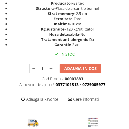
Top saltele 5 cm
Producator-
Saltex
Scaune manager
Top saltele 10 cm
Structura-
Plasa de arcuri tip bonnel
Mobilier bucatarie
Strat memory-
2.5 cm
Top saltele memory 5 cm
Fermitate
-Tare
Mese bucatarie
Top saltele MemoHR 6.5 cm
Inaltime
-30 cm
Scaune pentru bucatarie
Kg sustinute
- 120 kg/utilizator
Saltele ieftine
Husa detasabila
-Nu
Mobila bucatarie
Tratament antialergenic
-Da
Saltele cu plasa de arcuri
Seturi mese si scaune bucatarie
Garantie
-3 ani
Saltele cu spuma
Mobilier hol
IN STOC
Mobila hol
Suporturi si rafturi pantofi
ADAUGA IN COS
Portmantouri
Cod Produs:
00003883
Pantofare
Ai nevoie de ajutor?
0377101513
/
0729005977
Seturi mobilier hol
Stender haine
Adauga la Favorite
Cere informatii
Suport pentru umerase
Etajere
Cuiere
Mobilier gradinita