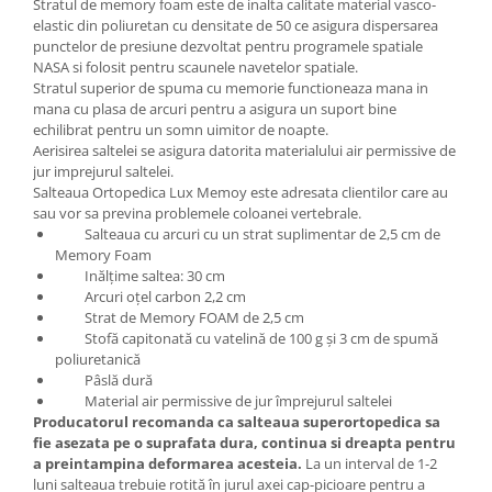
Stratul de memory foam este de inalta calitate material vasco-
elastic din poliuretan cu densitate de 50 ce asigura dispersarea
punctelor de presiune dezvoltat pentru programele spatiale
NASA si folosit pentru scaunele navetelor spatiale.
Stratul superior de spuma cu memorie functioneaza mana in
mana cu plasa de arcuri pentru a asigura un suport bine
echilibrat pentru un somn uimitor de noapte.
Aerisirea saltelei se asigura datorita materialului air permissive de
jur imprejurul saltelei.
Salteaua Ortopedica Lux Memoy este adresata clientilor care au
sau vor sa previna problemele coloanei vertebrale.
Salteaua cu arcuri cu un strat suplimentar de 2,5 cm de
Memory Foam
Inălțime saltea: 30 cm
Arcuri oțel carbon 2,2 cm
Strat de Memory FOAM de 2,5 cm
Stofă capitonată cu vatelină de 100 g și 3 cm de spumă
poliuretanică
Pâslă dură
Material air permissive de jur împrejurul saltelei
Producatorul recomanda ca salteaua superortopedica sa
fie asezata pe o suprafata dura, continua si dreapta pentru
a preintampina deformarea acesteia.
La un interval de 1-2
luni salteaua trebuie rotită în jurul axei cap-picioare pentru a