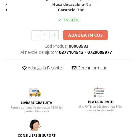
Top saltele 5 cm
Husa detasabila
-Nu
Scaune manager
Top saltele 10 cm
Garantie
-3 ani
Mobilier bucatarie
Top saltele memory 5 cm
IN STOC
Mese bucatarie
Top saltele MemoHR 6.5 cm
Scaune pentru bucatarie
Saltele ieftine
ADAUGA IN COS
Mobila bucatarie
Saltele cu plasa de arcuri
Cod Produs:
00003583
Seturi mese si scaune bucatarie
Saltele cu spuma
Ai nevoie de ajutor?
0377101513
/
0729005977
Mobilier hol
Mobila hol
Adauga la Favorite
Cere informatii
Suporturi si rafturi pantofi
Portmantouri
Pantofare
Seturi mobilier hol
PLATA IN RATE
LIVRARE GRATUITA
Stender haine
5 x RATE cu 0% dobanda Prin
Pentru comenzile de peste 1500 lei
cardurile de credit
Suport pentru umerase
pentru Bucuresti
Etajere
Cuiere
Mobilier gradinita
CONSILIERE SI SUPORT