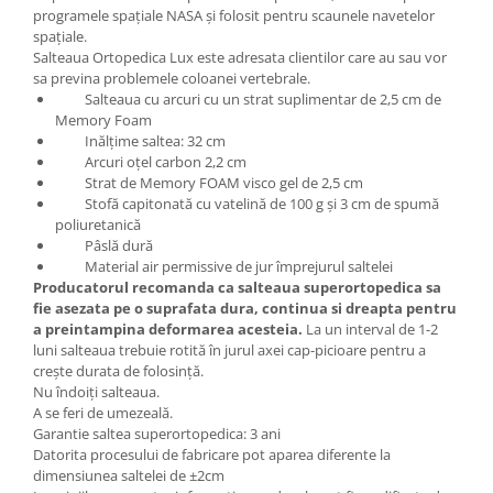
programele spațiale NASA și folosit pentru scaunele navetelor
spațiale.
Salteaua Ortopedica Lux este adresata clientilor care au sau vor
sa previna problemele coloanei vertebrale.
Salteaua cu arcuri cu un strat suplimentar de 2,5 cm de
Memory Foam
Inălțime saltea: 32 cm
Arcuri oțel carbon 2,2 cm
Strat de Memory FOAM visco gel de 2,5 cm
Stofă capitonată cu vatelină de 100 g și 3 cm de spumă
poliuretanică
Pâslă dură
Material air permissive de jur împrejurul saltelei
Producatorul recomanda ca salteaua superortopedica sa
fie asezata pe o suprafata dura, continua si dreapta pentru
a preintampina deformarea acesteia.
La un interval de 1-2
luni salteaua trebuie rotită în jurul axei cap-picioare pentru a
crește durata de folosință.
Nu îndoiți salteaua.
A se feri de umezeală.
Garantie saltea superortopedica: 3 ani
Datorita procesului de fabricare pot aparea diferente la
dimensiunea saltelei de ±2cm