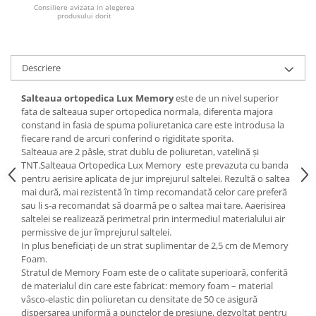
Consiliere avizata in alegerea
produsului dorit
Mese gradinita
Scaune gradinita
Set mese si scaune gradinita
Descriere
Mobilier copii
Mobila camera copii
Salteaua ortopedica Lux Memory
este de un nivel superior
fata de salteaua super ortopedica normala, diferenta majora
Scaune birou pentru copii
constand in fasia de spuma poliuretanica care este introdusa la
Saltele patuturi copii
fiecare rand de arcuri conferind o rigiditate sporita.
Paturi copii
Salteaua are 2 pâsle, strat dublu de poliuretan, vatelină și
TNT.Salteaua Ortopedica Lux Memory
este prevazuta cu banda
Masa si scaune gradinita
pentru aerisire aplicata de jur imprejurul saltelei. Rezultă o saltea
Seturi comode living si dormitor
mai dură, mai rezistentă în timp recomandată celor care preferă
sau li s-a recomandat să doarmă pe o saltea mai tare. Aaerisirea
saltelei se realizează perimetral prin intermediul materialului air
permissive de jur împrejurul saltelei.
In plus beneficiați de un strat suplimentar de 2,5 cm de Memory
Foam.
Stratul de Memory Foam este de o calitate superioară, conferită
de materialul din care este fabricat: memory foam – material
vâsco-elastic din poliuretan cu densitate de 50 ce asigură
dispersarea uniformă a punctelor de presiune, dezvoltat pentru