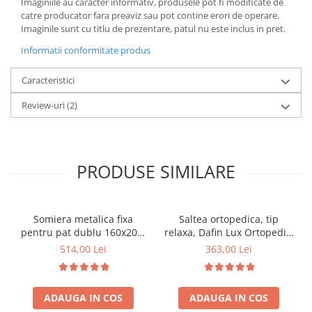
Imaginiile au caracter informativ, produsele pot fi modificate de
catre producator fara preaviz sau pot contine erori de operare.
Imaginile sunt cu titlu de prezentare, patul nu este inclus in pret.
Informatii conformitate produs
Caracteristici
Review-uri
(2)
PRODUSE SIMILARE
Somiera metalica fixa
Saltea ortopedica, tip
pentru pat dublu 160x200,
relaxa, Dafin Lux Ortopedic,
6 picioare, 32 lamele lemn
90x200x21cm, fermitate
514,00 Lei
363,00 Lei
fag, benzi textile, suport
medie, cu plasa de arcuri
saltea ferm, negru
tip Bonell, fata vara-iarna,
sistem de aerisire cu
ADAUGA IN COS
ADAUGA IN COS
butoni, Salt Confort