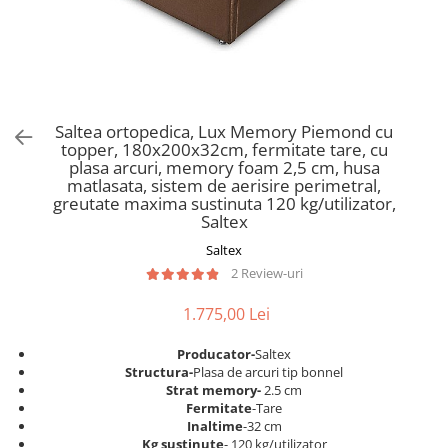
Scaune pliante
Saltele Pocket
Noptiere
Scaune birou
Saltele cu arcuri impachetate
Paturi
individual
Scaune profesionale
Seturi de pat si saltea
Saltele Memory Pocket
Masute de toaleta
Scaune Lemn
Saltele Memory Foam
Mobilier living
Scaune birou copii
Saltea ortopedica, Lux Memory Piemond cu
Saltele Memory Pocket
Scaune pentru living
topper, 180x200x32cm, fermitate tare, cu
Scaune resigilate
Saltele cu plasa arcuri
plasa arcuri, memory foam 2,5 cm, husa
Seturi comode living si vitrine
matlasata, sistem de aerisire perimetral,
Scaune gradinita
Saltele cu spuma
Mobila living
greutate maxima sustinuta 120 kg/utilizator,
Saltele cu spuma
Scaune conferinta
Saltex
Comode living
Saltele cu spuma poliuretanica
Scaune terasa si outdoor
Saltex
Set mese plus scaune
2 Review-uri
Saltele Latex
Mobilier birou
Saltele Memory
Scaune ergonomice
1.775,00 Lei
Saltele 140x200
Etajere Birou
Producator-
Saltex
Saltele 160x200
Dulap birou
Structura-
Plasa de arcuri tip bonnel
Birouri
Saltele 180x200
Strat memory-
2.5 cm
Fermitate
-Tare
Scaune pentru birou
Top saltele
Inaltime
-32 cm
Scaune pentru vizitatori
Kg sustinute
- 120 kg/utilizator