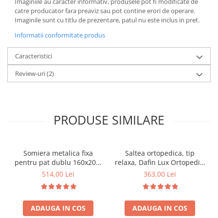
Imaginiile au caracter informativ, produsele pot fi modificate de
catre producator fara preaviz sau pot contine erori de operare.
Imaginile sunt cu titlu de prezentare, patul nu este inclus in pret.
Informatii conformitate produs
Caracteristici
Review-uri
(2)
PRODUSE SIMILARE
Somiera metalica fixa
Saltea ortopedica, tip
pentru pat dublu 160x200,
relaxa, Dafin Lux Ortopedic,
6 picioare, 32 lamele lemn
90x200x21cm, fermitate
514,00 Lei
363,00 Lei
fag, benzi textile, suport
medie, cu plasa de arcuri
saltea ferm, negru
tip Bonell, fata vara-iarna,
sistem de aerisire cu
ADAUGA IN COS
ADAUGA IN COS
butoni, Salt Confort