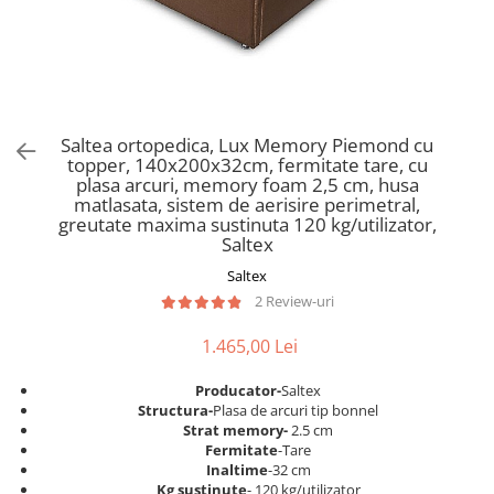
Scaune pliante
Saltele Pocket
Noptiere
Scaune birou
Saltele cu arcuri impachetate
Paturi
individual
Scaune profesionale
Seturi de pat si saltea
Saltele Memory Pocket
Masute de toaleta
Scaune Lemn
Saltele Memory Foam
Mobilier living
Scaune birou copii
Saltea ortopedica, Lux Memory Piemond cu
Saltele Memory Pocket
Scaune pentru living
topper, 140x200x32cm, fermitate tare, cu
Scaune resigilate
Saltele cu plasa arcuri
plasa arcuri, memory foam 2,5 cm, husa
Seturi comode living si vitrine
matlasata, sistem de aerisire perimetral,
Scaune gradinita
Saltele cu spuma
Mobila living
greutate maxima sustinuta 120 kg/utilizator,
Saltele cu spuma
Scaune conferinta
Saltex
Comode living
Saltele cu spuma poliuretanica
Scaune terasa si outdoor
Saltex
Set mese plus scaune
2 Review-uri
Saltele Latex
Mobilier birou
Saltele Memory
Scaune ergonomice
1.465,00 Lei
Saltele 140x200
Etajere Birou
Producator-
Saltex
Saltele 160x200
Dulap birou
Structura-
Plasa de arcuri tip bonnel
Birouri
Saltele 180x200
Strat memory-
2.5 cm
Fermitate
-Tare
Scaune pentru birou
Top saltele
Inaltime
-32 cm
Scaune pentru vizitatori
Kg sustinute
- 120 kg/utilizator