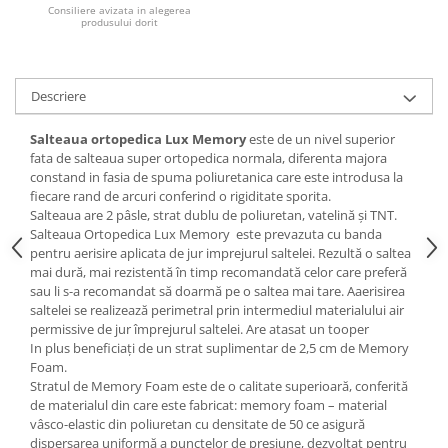
Consiliere avizata in alegerea
produsului dorit
Mese gradinita
Scaune gradinita
Set mese si scaune gradinita
Descriere
Mobilier copii
Mobila camera copii
Salteaua ortopedica Lux Memory
este de un nivel superior
fata de salteaua super ortopedica normala, diferenta majora
Scaune birou pentru copii
constand in fasia de spuma poliuretanica care este introdusa la
Saltele patuturi copii
fiecare rand de arcuri conferind o rigiditate sporita.
Paturi copii
Salteaua are 2 pâsle, strat dublu de poliuretan, vatelină și TNT.
Salteaua Ortopedica Lux Memory
este prevazuta cu banda
Masa si scaune gradinita
pentru aerisire aplicata de jur imprejurul saltelei. Rezultă o saltea
Seturi comode living si dormitor
mai dură, mai rezistentă în timp recomandată celor care preferă
sau li s-a recomandat să doarmă pe o saltea mai tare. Aaerisirea
saltelei se realizează perimetral prin intermediul materialului air
permissive de jur împrejurul saltelei. Are atasat un tooper
In plus beneficiați de un strat suplimentar de 2,5 cm de Memory
Foam.
Stratul de Memory Foam este de o calitate superioară, conferită
de materialul din care este fabricat: memory foam – material
vâsco-elastic din poliuretan cu densitate de 50 ce asigură
dispersarea uniformă a punctelor de presiune, dezvoltat pentru