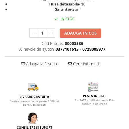
Top saltele 5 cm
Husa detasabila
-Nu
Scaune manager
Top saltele 10 cm
Garantie
-3 ani
Mobilier bucatarie
Top saltele memory 5 cm
IN STOC
Mese bucatarie
Top saltele MemoHR 6.5 cm
Scaune pentru bucatarie
Saltele ieftine
ADAUGA IN COS
Mobila bucatarie
Saltele cu plasa de arcuri
Cod Produs:
00003586
Seturi mese si scaune bucatarie
Saltele cu spuma
Ai nevoie de ajutor?
0377101513
/
0729005977
Mobilier hol
Mobila hol
Adauga la Favorite
Cere informatii
Suporturi si rafturi pantofi
Portmantouri
Pantofare
Seturi mobilier hol
PLATA IN RATE
LIVRARE GRATUITA
Stender haine
5 x RATE cu 0% dobanda Prin
Pentru comenzile de peste 1500 lei
cardurile de credit
Suport pentru umerase
pentru Bucuresti
Etajere
Cuiere
Mobilier gradinita
CONSILIERE SI SUPORT