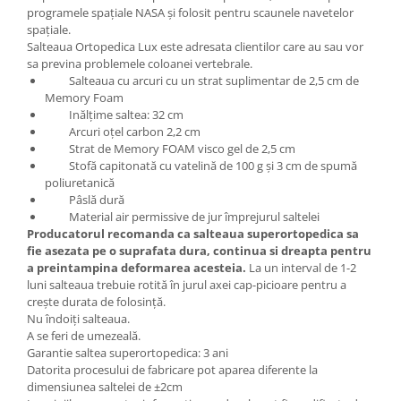
programele spațiale NASA și folosit pentru scaunele navetelor
spațiale.
Salteaua Ortopedica Lux este adresata clientilor care au sau vor
sa previna problemele coloanei vertebrale.
Salteaua cu arcuri cu un strat suplimentar de 2,5 cm de
Memory Foam
Inălțime saltea: 32 cm
Arcuri oțel carbon 2,2 cm
Strat de Memory FOAM visco gel de 2,5 cm
Stofă capitonată cu vatelină de 100 g și 3 cm de spumă
poliuretanică
Pâslă dură
Material air permissive de jur împrejurul saltelei
Producatorul recomanda ca salteaua superortopedica sa
fie asezata pe o suprafata dura, continua si dreapta pentru
a preintampina deformarea acesteia.
La un interval de 1-2
luni salteaua trebuie rotită în jurul axei cap-picioare pentru a
crește durata de folosință.
Nu îndoiți salteaua.
A se feri de umezeală.
Garantie saltea superortopedica: 3 ani
Datorita procesului de fabricare pot aparea diferente la
dimensiunea saltelei de ±2cm