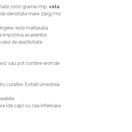
itate 1000 grame/mp,
vata
, de densitate mare 25kg/mc
atingere, este matlasata
impotriva acarienilor.
elui de elasticitate.
aviz sau pot contine erori de
u curatire. Evitati umezirea
meabile.
ra (de cap) cu cea inferioara