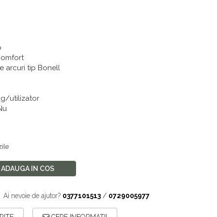
i
b
Comfort
 arcuri tip Bonell
kg/utilizator
Nu
zile
ADAUGA IN COS
Ai nevoie de ajutor?
0377101513
/
0729005977