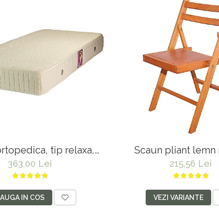
rtopedica, tip relaxa,
Scaun pliant lemn 
in Lux Ortopedic,
bucatarie si living, se
363,00 Lei
215,56 Lei
1cm, fermitate medie,
cu piele ecologica, 10
e arcuri tip Bonell, fata
a, sistem de aerisire cu
AUGA IN COS
VEZI VARIANTE
oni, Salt Confort