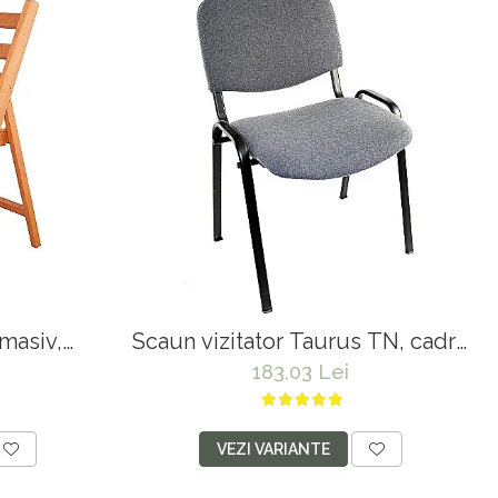
masiv,
Scaun vizitator Taurus TN, cadru
zut tapitat
metalic, tapitat cu stofa, stivuibil,
183,03 Lei
0 kg, cires
120 kg, negru
VEZI VARIANTE