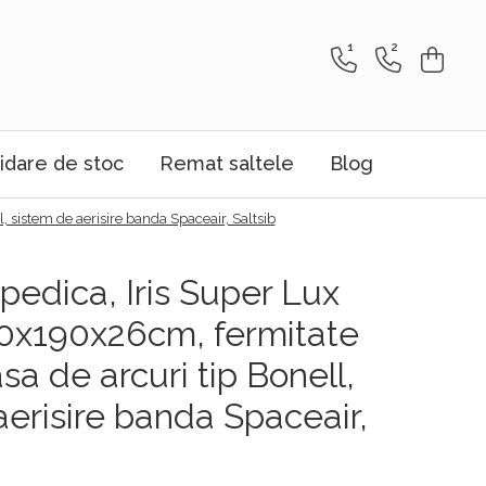
1
2
idare de stoc
Remat saltele
Blog
, sistem de aerisire banda Spaceair, Saltsib
pedica, Iris Super Lux
0x190x26cm, fermitate
asa de arcuri tip Bonell,
aerisire banda Spaceair,