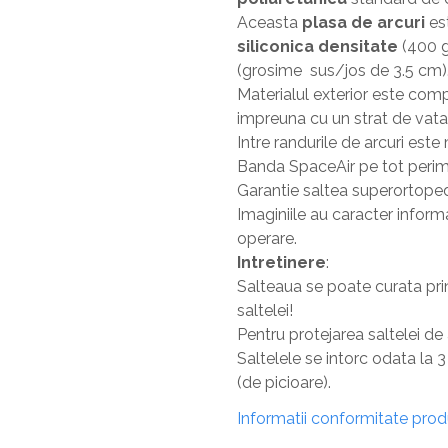
Pantofare
Aceasta
plasa de arcuri
es
Seturi mobilier hol
siliconica densitate
(400 
Stender haine
(grosime sus/jos de 3.5 cm)
Materialul exterior este comp
Suport pentru umerase
impreuna cu un strat de vata
Etajere
Intre randurile de arcuri est
Cuiere
Banda SpaceAir pe tot perimet
Mobilier gradinita
Garantie saltea superortopedi
Imaginiile au caracter inform
Mese gradinita
operare.
Scaune gradinita
Intretinere
:
Set mese si scaune gradinita
Salteaua se poate curata prin
saltelei!
Mobilier copii
Pentru protejarea saltelei d
Mobila camera copii
Saltelele se intorc odata la 
Scaune birou pentru copii
(de picioare).
Saltele patuturi copii
Informatii conformitate pro
Paturi copii