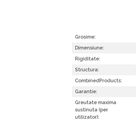
Masa si scaune gradinita
Seturi comode living si dormitor
Grosime:
Dimensiune:
Rigiditate:
Structura:
CombinedProducts:
Garantie:
Greutate maxima
sustinuta (per
utilizator):