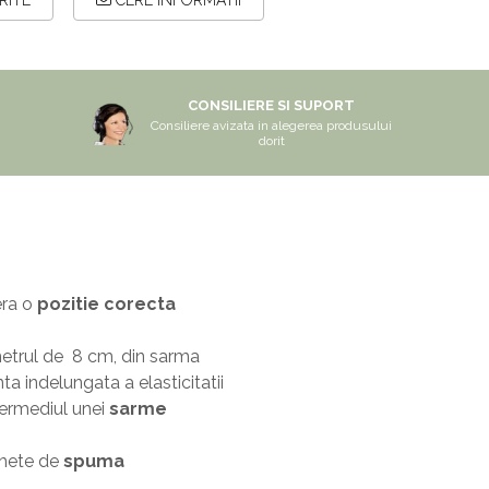
RITE
CERE INFORMATII
CONSILIERE SI SUPORT
Consiliere avizata in alegerea produsului
dorit
era o
pozitie corecta
metrul de 8 cm, din sarma
a indelungata a elasticitatii
ntermediul unei
sarme
aghete de
spuma