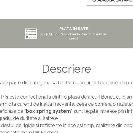
ADAUGA LA FAVO
PLATA IN RATE
5 x RATE cu 0% dobanda Prin cardurile de
credit
Descriere
ace parte din categoria saltelelor cu arcuri, ortopedice, ce of
Iris
este confectionata dintr-o plasa de arcuri Bonell cu dia
rmic la curenti de inalta frecventa, ceea ce confera o rezistent
ficiaza de “
box spring system
” sunt legate intre ele prin i
adul de duritate al saltelei.
 destul de rigide si rezistente in acelasi timp, realizate din b
densitate mare (25 kg/mc).