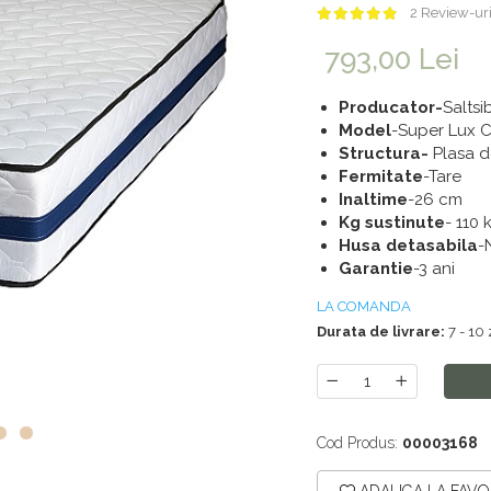
2 Review-ur
793,00 Lei
Producator-
Saltsi
Model
-Super Lux 
Structura-
Plasa de
Fermitate
-Tare
Inaltime
-26 cm
Kg sustinute
- 110 
Husa detasabila
-
Garantie
-3 ani
LA COMANDA
Durata de livrare:
7 - 10 
Cod Produs:
00003168