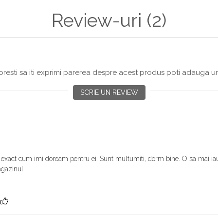
Review-uri
(2)
resti sa iti exprimi parerea despre acest produs poti adauga un
SCRIE UN REVIEW
 exact cum imi doream pentru ei. Sunt multumiti, dorm bine. O sa mai iau
agazinul.
?