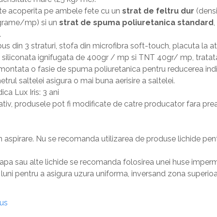
te acoperita pe ambele fete cu un
strat de feltru dur
(dens
grame/mp) si un
strat de spuma poliuretanica standard
.
us din 3 straturi, stofa din microfibra soft-touch, placuta la 
 siliconata ignifugata de 400gr / mp si TNT 40gr/ mp, tratata 
e montata o fasie de spuma poliuretanica pentru reducerea indic
rul saltelei asigura o mai buna aerisire a saltelei.
ca Lux Iris: 3 ani
ativ, produsele pot fi modificate de catre producator fara pre
 aspirare. Nu se recomanda utilizarea de produse lichide pentr
e apa sau alte lichide se recomanda folosirea unei huse imper
3 luni pentru a asigura uzura uniforma, inversand zona superioa
dus