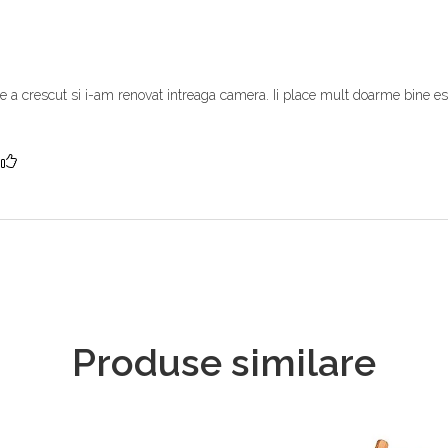
re a crescut si i-am renovat intreaga camera. Ii place mult doarme bine 
?
Produse similare