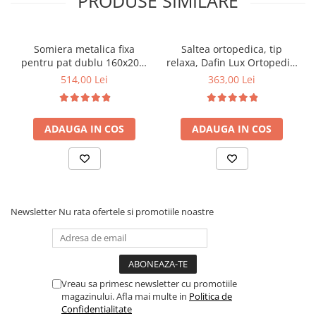
PRODUSE SIMILARE
Somiera metalica fixa
Saltea ortopedica, tip
pentru pat dublu 160x200,
relaxa, Dafin Lux Ortopedic,
6 picioare, 32 lamele lemn
90x200x21cm, fermitate
514,00 Lei
363,00 Lei
fag, benzi textile, suport
medie, cu plasa de arcuri
saltea ferm, negru
tip Bonell, fata vara-iarna,
sistem de aerisire cu
ADAUGA IN COS
ADAUGA IN COS
butoni, Salt Confort
Newsletter
Nu rata ofertele si promotiile noastre
Vreau sa primesc newsletter cu promotiile
magazinului. Afla mai multe in
Politica de
Confidentialitate