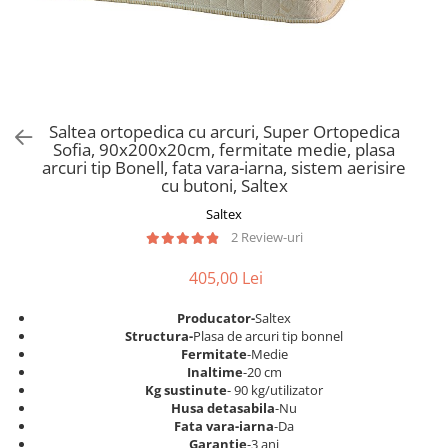
Scaune pliante
Saltele Pocket
Noptiere
Scaune birou
Saltele cu arcuri impachetate
Paturi
individual
Scaune profesionale
Seturi de pat si saltea
Saltele Memory Pocket
Masute de toaleta
Scaune Lemn
Saltele Memory Foam
Mobilier living
Scaune birou copii
Saltea ortopedica cu arcuri, Super Ortopedica
Saltele Memory Pocket
Scaune pentru living
Sofia, 90x200x20cm, fermitate medie, plasa
Scaune resigilate
Saltele cu plasa arcuri
arcuri tip Bonell, fata vara-iarna, sistem aerisire
Seturi comode living si vitrine
cu butoni, Saltex
Scaune gradinita
Saltele cu spuma
Mobila living
Saltex
Saltele cu spuma
Scaune conferinta
Comode living
2 Review-uri
Saltele cu spuma poliuretanica
Scaune terasa si outdoor
Set mese plus scaune
Saltele Latex
405,00 Lei
Mobilier birou
Saltele Memory
Scaune ergonomice
Producator-
Saltex
Saltele 140x200
Etajere Birou
Structura-
Plasa de arcuri tip bonnel
Fermitate
-Medie
Saltele 160x200
Dulap birou
Inaltime
-20 cm
Birouri
Saltele 180x200
Kg sustinute
- 90 kg/utilizator
Husa detasabila
-Nu
Scaune pentru birou
Top saltele
Fata vara-iarna
-Da
Scaune pentru vizitatori
Garantie
-3 ani