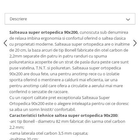
Mese gradinita
Scaune gradinita
Descriere
Set mese si scaune gradinita
Mobilier copii
Salteaua super ortopedica 90x200,
cunoscuta sub denumirea
de relaxa imbina ergonomia si confortul oferind o saltea clasica
Mobila camera copii
cu proprietati moderne. Salteaua super ortopedica are o inaltime
Scaune birou pentru copii
de 20 cm, la baza arcuri de tip Bonell fabricate din otel carbon de
2,2mm separate din patru in patru randuri cu spuma
Saltele patuturi copii
poliuretanica acoperite de un strat de pasla dura peste care sunt
Paturi copii
puse vatelina, T.N.T. si poliuretan. Salteaua super ortopedica
90x200 are doua fete, una pentru anotimp rece cu o izolatie
Masa si scaune gradinita
sporita oferind o mentinere a caldurii mai eficienta, iar una
Seturi comode living si dormitor
pentru anotimp cald care ofera a circulatie a aerului mai mare
conferind o senzatie de racoare.
Cu un raport calitate pret exceptionala Salteaua Super
Ortopedica 90x200 este o alegere inteleapta pentru cei ce doresc
sa aiba un somn linistit/ confortabil.
Caracteristici tehnice saltea super ortopedica 90x200:
-arc tip Bonell - diametru 82 mm fabricat din sarma otel carbon
2,2 mm;
-rama laterala otel carbon 3,5 mm capsata;
-inaltime 20 cm;