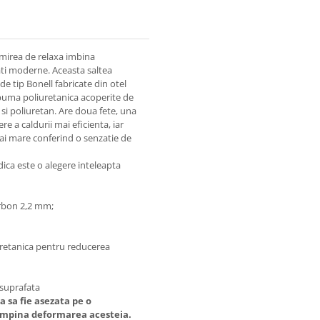
irea de relaxa imbina
ati moderne. Aceasta saltea
de tip Bonell fabricate din otel
puma poliuretanica acoperite de
 si poliuretan. Are doua fete, una
e a caldurii mai eficienta, iar
mai mare conferind o senzatie de
ica este o alegere inteleapta
arbon 2,2 mm;
uretanica pentru reducerea
 suprafata
sa fie asezata pe o
tampina deformarea acesteia.