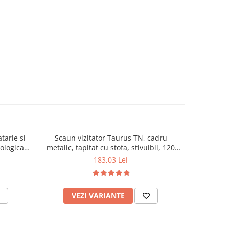
tarie si
Scaun vizitator Taurus TN, cadru
Scaun de li
cologica,
metalic, tapitat cu stofa, stivuibil, 120
lemn masiv
kg, negru
120 k
183,03 Lei
VEZI VARIANTE
AD