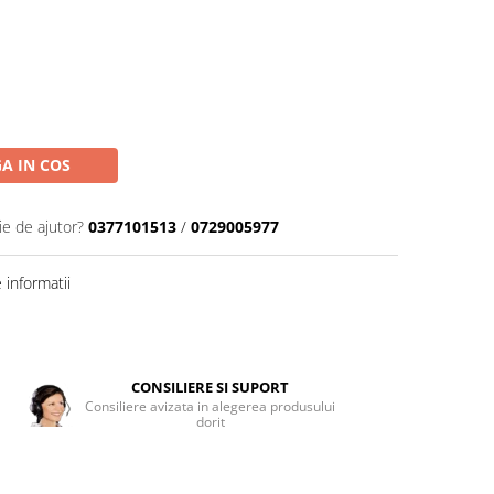
A IN COS
ie de ajutor?
0377101513
/
0729005977
informatii
CONSILIERE SI SUPORT
Consiliere avizata in alegerea produsului
dorit