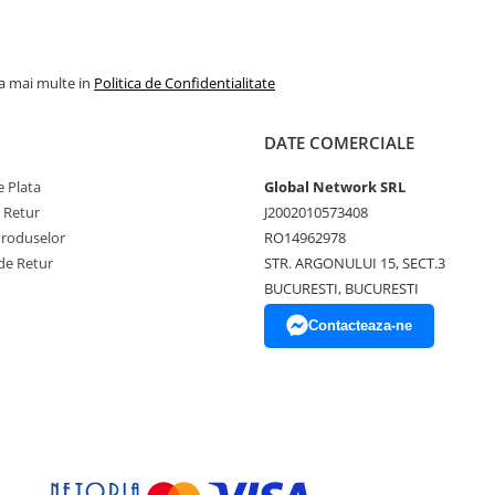
la mai multe in
Politica de Confidentialitate
DATE COMERCIALE
 Plata
Global Network SRL
e Retur
J2002010573408
Produselor
RO14962978
de Retur
STR. ARGONULUI 15, SECT.3
BUCURESTI, BUCURESTI
Contacteaza-ne