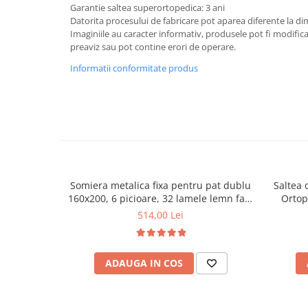
Garantie saltea superortopedica: 3 ani
Mese gradinita
Datorita procesului de fabricare pot aparea diferente la d
Imaginiile au caracter informativ, produsele pot fi modific
Scaune gradinita
preaviz sau pot contine erori de operare.
Set mese si scaune gradinita
Informatii conformitate produs
Mobilier copii
Mobila camera copii
Scaune birou pentru copii
Saltele patuturi copii
Paturi copii
Masa si scaune gradinita
Seturi comode living si dormitor
Somiera metalica fixa pentru pat dublu
Saltea 
160x200, 6 picioare, 32 lamele lemn fag,
Ortop
benzi textile, suport saltea ferm, negru
medie, c
514,00 Lei
vara-iar
ADAUGA IN COS