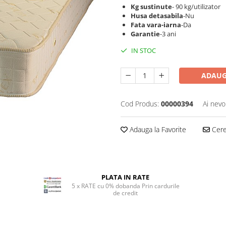
Kg sustinute
- 90 kg/utilizator
Husa detasabila
-Nu
Fata vara-iarna
-Da
Garantie
-3 ani
IN STOC
ADAUG
Cod Produs:
00000394
Ai nevo
Adauga la Favorite
Cere 
PLATA IN RATE
5 x RATE cu 0% dobanda Prin cardurile
de credit