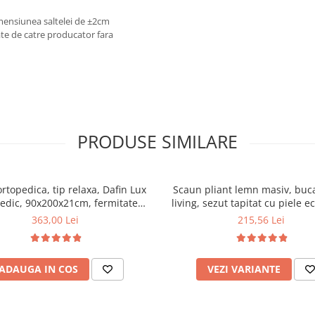
imensiunea saltelei de ±2cm
ate de catre producator fara
PRODUSE SIMILARE
ortopedica, tip relaxa, Dafin Lux
Scaun pliant lemn masiv, buca
edic, 90x200x21cm, fermitate
living, sezut tapitat cu piele e
u plasa de arcuri tip Bonell, fata
100 kg, cires
363,00 Lei
215,56 Lei
na, sistem de aerisire cu butoni,
Salt Confort
ADAUGA IN COS
VEZI VARIANTE