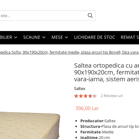
ILIER
SCAUNE
MESE
LICHIDARE DE STOC
REMAT S
edica Sofia, 90x190x20cm, fermitate medie, plasa arcuri tip Bonell, fata vara-
Saltea ortopedica cu a
90x190x20cm, fermitate
vara-iarna, sistem aeri
Saltex
2 Review-uri
396,00 Lei
Producator-
Saltex
Structura-
Plasa de arcuri tip 
Fermitate
-Medie
Inaltime
-20 cm