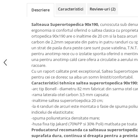
Top saltele 5 cm
Scaune manager
Top saltele 10 cm
Caracteristici
Review-uri
(2)
Descriere
Mobilier bucatarie
Top saltele memory 5 cm
Mese bucatarie
Salteaua Superortopedica 90x190,
cunoscuta sub denum
Top saltele MemoHR 6.5 cm
ergonomia si confortul oferind o saltea clasica cu propriet
Scaune pentru bucatarie
Saltele ieftine
ortopedica 90x190 are o inaltime de 20 cm si la baza arcuri 
Mobila bucatarie
carbon de 2,2mm separate din patru in patru randuri cu s
Saltele cu plasa de arcuri
Seturi mese si scaune bucatarie
un strat de pasla dura peste care sunt puse vatelina, T.N.T.
Saltele cu spuma
pentru anotimp rece cu o izolatie sporita oferind o mentiner
Mobilier hol
una pentru anotimp cald care ofera a circulatie a aerului 
Mobila hol
racoare.
Cu un raport calitate pret exceptional, Saltea Superortoped
Suporturi si rafturi pantofi
pentru cei ce doresc sa aiba un somn linistit/confortabil.
Portmantouri
Caracteristici tehnice saltea superortopedica 90x190:
Pantofare
-arc tip Bonell - diametru 82 mm fabricat din sarma otel c
-rama laterala otel carbon 3,5 mm capsata;
Seturi mobilier hol
-inaltime saltea superortoepdica 20 cm;
Stender haine
-la 4 randuri de arcuri este montata o fasie de spuma poli
Suport pentru umerase
indicelui de elasticitate;
-spuma poliuretanica densitate mare;
Etajere
-husa fixa tip Jakard (70%PP si 30% Poli) matlsata pe toata
Cuiere
Producatorul recomanda ca salteaua superortopedica 
suprafata dura, continua si dreapta pentru a prein
Mobilier gradinita