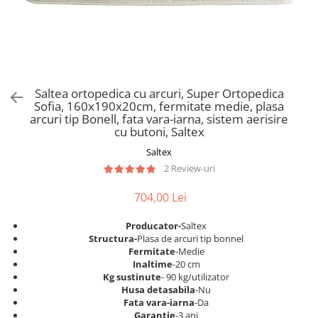
Scaune pliante
Saltele Pocket
Noptiere
Scaune birou
Saltele cu arcuri impachetate
Paturi
individual
Scaune profesionale
Seturi de pat si saltea
Saltele Memory Pocket
Masute de toaleta
Scaune Lemn
Saltele Memory Foam
Mobilier living
Scaune birou copii
Saltea ortopedica cu arcuri, Super Ortopedica
Saltele Memory Pocket
Scaune pentru living
Sofia, 160x190x20cm, fermitate medie, plasa
Scaune resigilate
Saltele cu plasa arcuri
arcuri tip Bonell, fata vara-iarna, sistem aerisire
Seturi comode living si vitrine
cu butoni, Saltex
Scaune gradinita
Saltele cu spuma
Mobila living
Saltex
Saltele cu spuma
Scaune conferinta
Comode living
2 Review-uri
Saltele cu spuma poliuretanica
Scaune terasa si outdoor
Set mese plus scaune
Saltele Latex
704,00 Lei
Mobilier birou
Saltele Memory
Scaune ergonomice
Producator-
Saltex
Saltele 140x200
Etajere Birou
Structura-
Plasa de arcuri tip bonnel
Fermitate
-Medie
Saltele 160x200
Dulap birou
Inaltime
-20 cm
Birouri
Saltele 180x200
Kg sustinute
- 90 kg/utilizator
Husa detasabila
-Nu
Scaune pentru birou
Top saltele
Fata vara-iarna
-Da
Scaune pentru vizitatori
Garantie
-3 ani