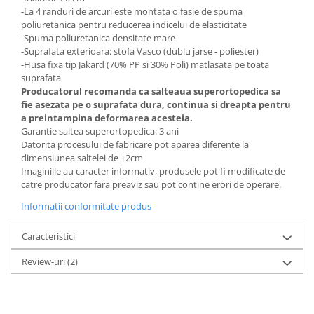
-La 4 randuri de arcuri este montata o fasie de spuma
poliuretanica pentru reducerea indicelui de elasticitate
-Spuma poliuretanica densitate mare
-Suprafata exterioara: stofa Vasco (dublu jarse - poliester)
-Husa fixa tip Jakard (70% PP si 30% Poli) matlasata pe toata
suprafata
Producatorul recomanda ca salteaua superortopedica sa
fie asezata pe o suprafata dura, continua si dreapta pentru
a preintampina deformarea acesteia.
Garantie saltea superortopedica: 3 ani
Datorita procesului de fabricare pot aparea diferente la
dimensiunea saltelei de ±2cm
Imaginiile au caracter informativ, produsele pot fi modificate de
catre producator fara preaviz sau pot contine erori de operare.
Informatii conformitate produs
Caracteristici
Review-uri
(2)