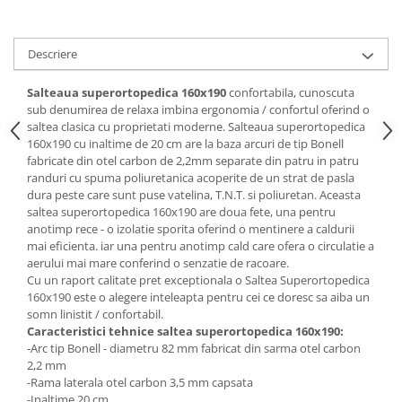
Mese gradinita
Scaune gradinita
Descriere
Set mese si scaune gradinita
Mobilier copii
Salteaua superortopedica 160x190
confortabila, cunoscuta
sub denumirea de relaxa imbina ergonomia / confortul oferind o
Mobila camera copii
saltea clasica cu proprietati moderne. Salteaua superortopedica
Scaune birou pentru copii
160x190 cu inaltime de 20 cm are la baza arcuri de tip Bonell
fabricate din otel carbon de 2,2mm separate din patru in patru
Saltele patuturi copii
randuri cu spuma poliuretanica acoperite de un strat de pasla
Paturi copii
dura peste care sunt puse vatelina, T.N.T. si poliuretan. Aceasta
saltea superortopedica 160x190 are doua fete, una pentru
Masa si scaune gradinita
anotimp rece - o izolatie sporita oferind o mentinere a caldurii
Seturi comode living si dormitor
mai eficienta. iar una pentru anotimp cald care ofera o circulatie a
aerului mai mare conferind o senzatie de racoare.
Cu un raport calitate pret exceptionala o Saltea Superortopedica
160x190 este o alegere inteleapta pentru cei ce doresc sa aiba un
somn linistit / confortabil.
Caracteristici tehnice saltea superortopedica 160x190:
-Arc tip Bonell - diametru 82 mm fabricat din sarma otel carbon
2,2 mm
-Rama laterala otel carbon 3,5 mm capsata
-Inaltime 20 cm