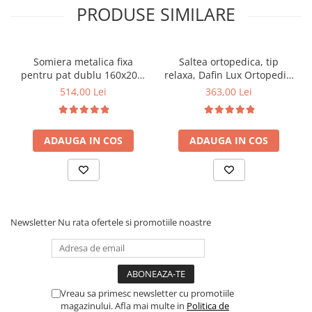
PRODUSE SIMILARE
Somiera metalica fixa
Saltea ortopedica, tip
pentru pat dublu 160x200,
relaxa, Dafin Lux Ortopedic,
6 picioare, 32 lamele lemn
90x200x21cm, fermitate
514,00 Lei
363,00 Lei
fag, benzi textile, suport
medie, cu plasa de arcuri
saltea ferm, negru
tip Bonell, fata vara-iarna,
sistem de aerisire cu
ADAUGA IN COS
ADAUGA IN COS
butoni, Salt Confort
Newsletter
Nu rata ofertele si promotiile noastre
Vreau sa primesc newsletter cu promotiile
magazinului. Afla mai multe in
Politica de