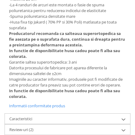
-La 4 randuri de arcuri este montata o fasie de spuma
poliuretanica pentru reducerea indicelui de elasticitate
-Spuma poliuretanica densitate mare
-Husa fixa tip Jakard ( 70% PP si 30% Poli) matlasata pe toata
suprafata
Producatorul recomanda ca salteaua superortopedica sa
fie asezata pe o suprafata dura, continua si dreapta pentru
a preintampina deformarea acesteia.
In functie de disponibilitate husa cadou poate fi alba sau
colorata.
Garantie saltea superortopedica: 3 ani
Datorita procesului de fabricare pot aparea diferente la
dimensiunea saltelei de ±2cm
Imaginiile au caracter informativ, produsele pot fi modificate de
catre producator fara preaviz sau pot contine erori de operare.
In functie de disponibilitate husa cadou poate fi alba sau
colorata.
Informatii conformitate produs
Caracteristici
Review-uri
(2)