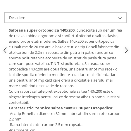
Mese gradinita
Scaune gradinita
Descriere
Set mese si scaune gradinita
Mobilier copii
Salteaua super ortopedica 140x200,
cunoscuta sub denumirea
de relaxa imbina ergonomia si confortul oferind o saltea clasica,
Mobila camera copii
avand proprietati moderne. Saltea 140x200 super ortopedica
Scaune birou pentru copii
cu inaltime de 20 cm are la baza arcuri de tip Bonell fabricate din
otel carbon de 2,2mm separate din patru in patru randuri cu
Saltele patuturi copii
spuma poliuretanica acoperite de un strat de pasla dura peste
Paturi copii
care sunt puse vatelina, T.N.T. si poliuretan. Salteaua super
ortopedica 140x200 are doua fete, una pentru anotimp rece - o
Masa si scaune gradinita
izolatie sporita oferind o mentinere a caldurii mai eficienta, iar
Seturi comode living si dormitor
una pentru anotimp cald care ofera a circulatie a aerului mai
mare conferind o senzatie de racoare.
Cu un raport calitate pret exceptionala saltea 140x200 este o
alegere inteleapta pentru cei ce doresc sa aiba un somn linistit si
confortabil.
Caracteristici tehnice saltea 140x200
super Ortopedica
:
-Arc tip Bonell cu diametru 82 mm fabricat din sarma otel carbon
2,2 mm
-Rama laterala otel carbon 3,5 mm capsata
-Inaltime 20 cm