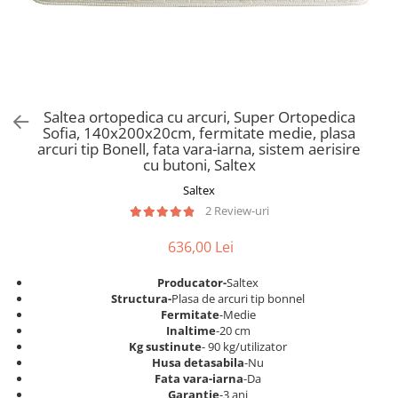
Scaune pliante
Saltele Pocket
Noptiere
Scaune birou
Saltele cu arcuri impachetate
Paturi
individual
Scaune profesionale
Seturi de pat si saltea
Saltele Memory Pocket
Masute de toaleta
Scaune Lemn
Saltele Memory Foam
Mobilier living
Scaune birou copii
Saltea ortopedica cu arcuri, Super Ortopedica
Saltele Memory Pocket
Scaune pentru living
Sofia, 140x200x20cm, fermitate medie, plasa
Scaune resigilate
Saltele cu plasa arcuri
arcuri tip Bonell, fata vara-iarna, sistem aerisire
Seturi comode living si vitrine
cu butoni, Saltex
Scaune gradinita
Saltele cu spuma
Mobila living
Saltex
Saltele cu spuma
Scaune conferinta
Comode living
2 Review-uri
Saltele cu spuma poliuretanica
Scaune terasa si outdoor
Set mese plus scaune
Saltele Latex
636,00 Lei
Mobilier birou
Saltele Memory
Scaune ergonomice
Producator-
Saltex
Saltele 140x200
Etajere Birou
Structura-
Plasa de arcuri tip bonnel
Fermitate
-Medie
Saltele 160x200
Dulap birou
Inaltime
-20 cm
Birouri
Saltele 180x200
Kg sustinute
- 90 kg/utilizator
Husa detasabila
-Nu
Scaune pentru birou
Top saltele
Fata vara-iarna
-Da
Scaune pentru vizitatori
Garantie
-3 ani