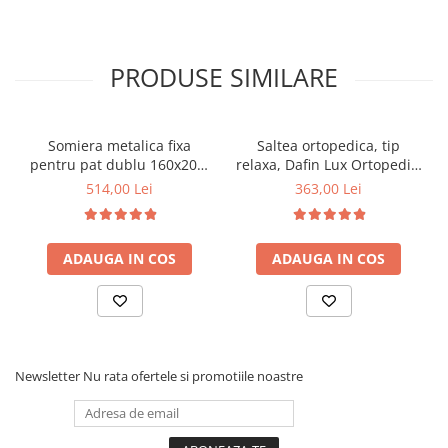
PRODUSE SIMILARE
Somiera metalica fixa
Saltea ortopedica, tip
pentru pat dublu 160x200,
relaxa, Dafin Lux Ortopedic,
6 picioare, 32 lamele lemn
90x200x21cm, fermitate
514,00 Lei
363,00 Lei
fag, benzi textile, suport
medie, cu plasa de arcuri
saltea ferm, negru
tip Bonell, fata vara-iarna,
sistem de aerisire cu
ADAUGA IN COS
ADAUGA IN COS
butoni, Salt Confort
Newsletter
Nu rata ofertele si promotiile noastre