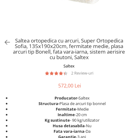
Scaune pliante
Saltele Pocket
Noptiere
Scaune birou
Saltele cu arcuri impachetate
Paturi
individual
Scaune profesionale
Seturi de pat si saltea
Saltele Memory Pocket
Masute de toaleta
Scaune Lemn
Saltele Memory Foam
Mobilier living
Scaune birou copii
Saltea ortopedica cu arcuri, Super Ortopedica
Saltele Memory Pocket
Scaune pentru living
Sofia, 135x190x20cm, fermitate medie, plasa
Scaune resigilate
Saltele cu plasa arcuri
arcuri tip Bonell, fata vara-iarna, sistem aerisire
Seturi comode living si vitrine
cu butoni, Saltex
Scaune gradinita
Saltele cu spuma
Mobila living
Saltex
Saltele cu spuma
Scaune conferinta
Comode living
2 Review-uri
Saltele cu spuma poliuretanica
Scaune terasa si outdoor
Set mese plus scaune
Saltele Latex
572,00 Lei
Mobilier birou
Saltele Memory
Scaune ergonomice
Producator-
Saltex
Saltele 140x200
Etajere Birou
Structura-
Plasa de arcuri tip bonnel
Fermitate
-Medie
Saltele 160x200
Dulap birou
Inaltime
-20 cm
Birouri
Saltele 180x200
Kg sustinute
- 90 kg/utilizator
Husa detasabila
-Nu
Scaune pentru birou
Top saltele
Fata vara-iarna
-Da
Scaune pentru vizitatori
Garantie
-3 ani