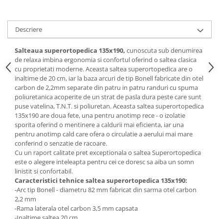
Mese gradinita
Scaune gradinita
Descriere
Set mese si scaune gradinita
Mobilier copii
Salteaua superortopedica 135x190,
cunoscuta sub denumirea
de relaxa imbina ergonomia si confortul oferind o saltea clasica
Mobila camera copii
cu proprietati moderne. Aceasta saltea superortopedica are o
Scaune birou pentru copii
inaltime de 20 cm, iar la baza arcuri de tip Bonell fabricate din otel
carbon de 2,2mm separate din patru in patru randuri cu spuma
Saltele patuturi copii
poliuretanica acoperite de un strat de pasla dura peste care sunt
Paturi copii
puse vatelina, T.N.T. si poliuretan. Aceasta saltea superortopedica
135x190 are doua fete, una pentru anotimp rece - o izolatie
Masa si scaune gradinita
sporita oferind o mentinere a caldurii mai eficienta, iar una
Seturi comode living si dormitor
pentru anotimp cald care ofera o circulatie a aerului mai mare
conferind o senzatie de racoare.
Cu un raport calitate pret exceptionala o saltea Superortopedica
este o alegere inteleapta pentru cei ce doresc sa aiba un somn
linistit si confortabil.
Caracteristici tehnice saltea superortopedica 135x190:
-Arc tip Bonell - diametru 82 mm fabricat din sarma otel carbon
2,2 mm
-Rama laterala otel carbon 3,5 mm capsata
-Inaltime saltea 20 cm