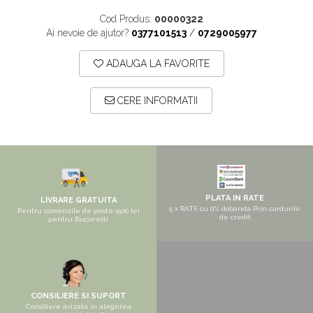
Pantofare
Cod Produs:
00000322
Seturi mobilier hol
Ai nevoie de ajutor?
0377101513
/
0729005977
Stender haine
ADAUGA LA FAVORITE
Suport pentru umerase
Etajere
CERE INFORMATII
Cuiere
Mobilier gradinita
Mese gradinita
Scaune gradinita
Set mese si scaune gradinita
PLATA IN RATE
LIVRARE GRATUITA
5 x RATE cu 0% dobanda Prin cardurile
Pentru comenzile de peste 1500 lei
Mobilier copii
de credit
pentru Bucuresti
Mobila camera copii
Scaune birou pentru copii
Saltele patuturi copii
CONSILIERE SI SUPORT
Paturi copii
Consiliere avizata in alegerea