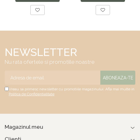
textile, suport
plasa de arcuri tip
saltea ferm, negru
Bonell, fata vara-
iarna, sistem de
aerisire cu butoni,
Salt Confort
NEWSLETTER
Nu rata ofertele si promotiile noastre
Vreau sa primesc newsletter cu promotiile magazinului. Afla mai multe in
Politica de Confidentialitate
Magazinul meu
Clienti