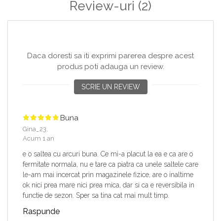
Review-uri
(2)
Daca doresti sa iti exprimi parerea despre acest
produs poti adauga un review.
SCRIE UN REVIEW
Buna
Gina_23,
Acum 1 an
e o saltea cu arcuri buna. Ce mi-a placut la ea e ca are o
fermitate normala, nu e tare ca piatra ca unele saltele care
le-am mai incercat prin magazinele fizice, are o inaltime
ok nici prea mare nici prea mica, dar si ca e reversibila in
functie de sezon. Sper sa tina cat mai mult timp.
Raspunde