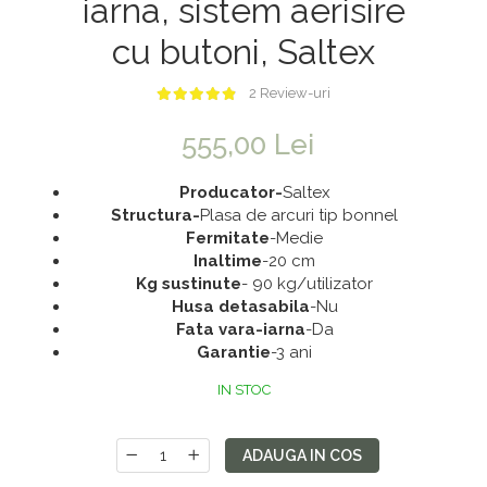
iarna, sistem aerisire
Saltele 180x200
Dulap birou
cu butoni, Saltex
Top saltele
Birouri
Top saltele 5 cm
Scaune pentru birou
2 Review-uri
Top saltele 10 cm
Scaune pentru vizitatori
555,00 Lei
Top saltele memory 5 cm
Scaune manager
Top saltele MemoHR 6.5 cm
Mobilier bucatarie
Producator-
Saltex
Structura-
Plasa de arcuri tip bonnel
Saltele ieftine
Mese bucatarie
Fermitate
-Medie
Saltele cu plasa de arcuri
Scaune pentru bucatarie
Inaltime
-20 cm
Kg sustinute
- 90 kg/utilizator
Saltele cu spuma
Mobila bucatarie
Husa detasabila
-Nu
Seturi mese si scaune bucatarie
Fata vara-iarna
-Da
Garantie
-3 ani
Mobilier hol
IN STOC
Mobila hol
Suporturi si rafturi pantofi
ADAUGA IN COS
Portmantouri