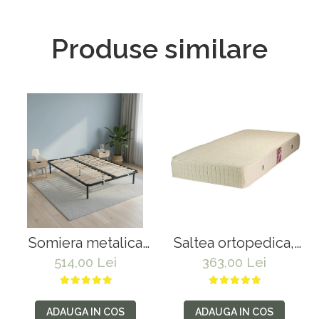
Produse similare
Somiera metalica
Saltea ortopedica,
fixa pentru pat
tip relaxa, Dafin Lux
514,00 Lei
363,00 Lei
dublu 160x200, 6
Ortopedic,
picioare, 32 lamele
90x200x21cm,
lemn fag, benzi
fermitate medie, cu
ADAUGA IN COS
ADAUGA IN COS