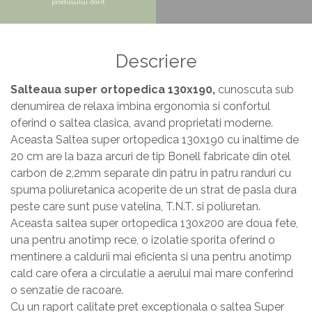
produsului dorit
Masa si scaune gradinita
Seturi comode living si dormitor
Descriere
Salteaua super ortopedica 130x190,
cunoscuta sub
denumirea de relaxa imbina ergonomia si confortul
oferind o saltea clasica, avand proprietati moderne.
Aceasta Saltea super ortopedica 130x190 cu inaltime de
20 cm are la baza arcuri de tip Bonell fabricate din otel
carbon de 2,2mm separate din patru in patru randuri cu
spuma poliuretanica acoperite de un strat de pasla dura
peste care sunt puse vatelina, T.N.T. si poliuretan.
Aceasta saltea super ortopedica 130x200 are doua fete,
una pentru anotimp rece, o izolatie sporita oferind o
mentinere a caldurii mai eficienta si una pentru anotimp
cald care ofera a circulatie a aerului mai mare conferind
o senzatie de racoare.
Cu un raport calitate pret exceptionala o saltea Super