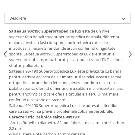
Mese gradinita
Scaune gradinita
Descriere
Set mese si scaune gradinita
Mobilier copii
Salteaua 90x190 Superortopedica lux
este de un nivel
superior fata de salteaua super ortopedica normala, diferenta
Mobila camera copii
majora consta in fasia de spuma poliuretanica care este
Scaune birou pentru copii
introdusa la fiecare 2 randuri de arcuri conferind o rigiditate
sporita. Salteaua 90x190 Super0rtopedica Lux are straturile
Saltele patuturi copii
superioare dublate, doua bucati pisla, doua straturi TNT si doua
Paturi copii
straturi poliuretan.
Salteaua 90x190 Superortopedica Lux este prevazuta cu banda
Masa si scaune gradinita
pentru aerisire aplicata de jur imprejurul saltelei. Aceasta saltea
Seturi comode living si dormitor
ortopedica lux are doua fete, una pentru anotimp rece cu o
izolatie sporita oferind o mentinere a calduri mai eficienta si una
pentru anotimp cald care ofera a circulatie a aerului mai mare
conferind o senzatie de racoare.
Salteaua 90x190 Superortopedica Lux este adresata clientilor
care au sau vor sa previna problemele coloanei vertebrale.
Caracteristici tehnice saltea 90x190:
-Arc tip Bonell cu diametru 82 mm fabricat din sarma otel carbon
2,2 mm
-Rama laterala otel carbon 3,5 mm capsata