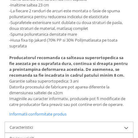
-Inaltime saltea 23 cm
-La fiecare 2 randuri de arcuri este montata o fasie de spuma
poliuretanica pentru reducerea indicelui de elasticitate
-Suprafetele exterioare sunt dublate cu doua straturi de pasla,
doua straturi de material, matlasaj complet
-Spuma poliuretanica densitate mare
-Husa fixa tip Jakard (70% PP si 30% Poli)matlasata pe toata
suprafata
Producatorul recomanda ca salteaua superortopedica sa
fie asezata pe o suprafata dura, continua si dreapta pentru
a preintampina deformarea acesteia. De asemenea, se
recomanda sa fie incadrata in cadrul patului minim 8 cm.
Garantie saltea superortopedica: 3 ani
Datorita procesului de fabricare pot aparea diferente la
dimensiunea saltelei de ±2cm
Imaginiile au caracter informativ, produsele pot fi modificate de
catre producator fara preaviz sau pot contine erori de operare.
Informatii conformitate produs
Caracteristici