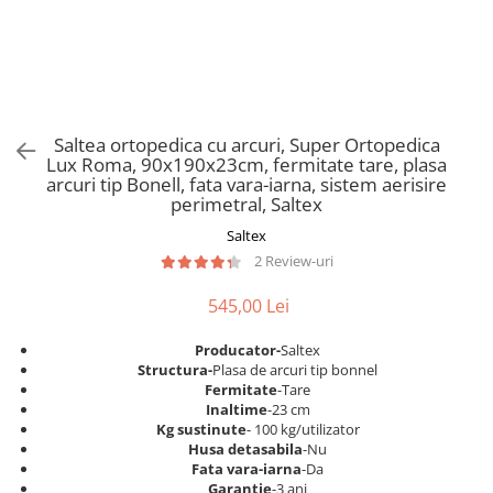
Scaune pliante
Saltele Pocket
Noptiere
Scaune birou
Saltele cu arcuri impachetate
Paturi
individual
Scaune profesionale
Seturi de pat si saltea
Saltele Memory Pocket
Masute de toaleta
Scaune Lemn
Saltele Memory Foam
Mobilier living
Scaune birou copii
Saltea ortopedica cu arcuri, Super Ortopedica
Saltele Memory Pocket
Scaune pentru living
Lux Roma, 90x190x23cm, fermitate tare, plasa
Scaune resigilate
Saltele cu plasa arcuri
arcuri tip Bonell, fata vara-iarna, sistem aerisire
Seturi comode living si vitrine
perimetral, Saltex
Scaune gradinita
Saltele cu spuma
Mobila living
Saltex
Saltele cu spuma
Scaune conferinta
Comode living
2 Review-uri
Saltele cu spuma poliuretanica
Scaune terasa si outdoor
Set mese plus scaune
Saltele Latex
545,00 Lei
Mobilier birou
Saltele Memory
Scaune ergonomice
Producator-
Saltex
Saltele 140x200
Etajere Birou
Structura-
Plasa de arcuri tip bonnel
Fermitate
-Tare
Saltele 160x200
Dulap birou
Inaltime
-23 cm
Birouri
Saltele 180x200
Kg sustinute
- 100 kg/utilizator
Husa detasabila
-Nu
Scaune pentru birou
Top saltele
Fata vara-iarna
-Da
Scaune pentru vizitatori
Garantie
-3 ani