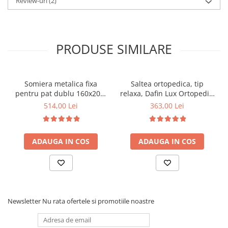
Review-uri
(2)
PRODUSE SIMILARE
Somiera metalica fixa
Saltea ortopedica, tip
pentru pat dublu 160x200,
relaxa, Dafin Lux Ortopedic,
6 picioare, 32 lamele lemn
90x200x21cm, fermitate
514,00 Lei
363,00 Lei
fag, benzi textile, suport
medie, cu plasa de arcuri
saltea ferm, negru
tip Bonell, fata vara-iarna,
sistem de aerisire cu
ADAUGA IN COS
ADAUGA IN COS
butoni, Salt Confort
Newsletter
Nu rata ofertele si promotiile noastre