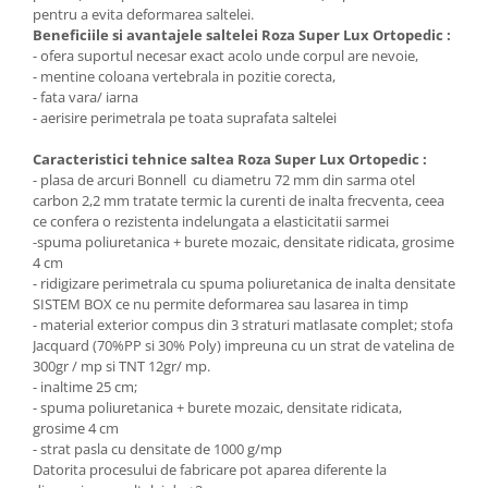
pentru a evita deformarea saltelei.
Beneficiile si avantajele saltelei Roza Super Lux Ortopedic :
- ofera suportul necesar exact acolo unde corpul are nevoie,
- mentine coloana vertebrala in pozitie corecta,
- fata vara/ iarna
- aerisire perimetrala pe toata suprafata saltelei
Caracteristici tehnice saltea Roza Super Lux Ortopedic :
- plasa de arcuri Bonnell cu diametru 72 mm din sarma otel
carbon 2,2 mm tratate termic la curenti de inalta frecventa, ceea
ce confera o rezistenta indelungata a elasticitatii sarmei
-spuma poliuretanica + burete mozaic, densitate ridicata, grosime
4 cm
- ridigizare perimetrala cu spuma poliuretanica de inalta densitate
SISTEM BOX ce nu permite deformarea sau lasarea in timp
- material exterior compus din 3 straturi matlasate complet; stofa
Jacquard (70%PP si 30% Poly) impreuna cu un strat de vatelina de
300gr / mp si TNT 12gr/ mp.
- inaltime 25 cm;
- spuma poliuretanica + burete mozaic, densitate ridicata,
grosime 4 cm
- strat pasla cu densitate de 1000 g/mp
Datorita procesului de fabricare pot aparea diferente la