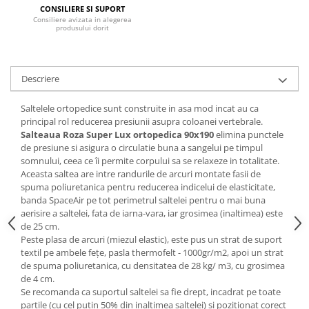
CONSILIERE SI SUPORT
Mese gradinita
Consiliere avizata in alegerea
produsului dorit
Scaune gradinita
Set mese si scaune gradinita
Mobilier copii
Descriere
Mobila camera copii
Saltelele ortopedice sunt construite in asa mod incat au ca
Scaune birou pentru copii
principal rol reducerea presiunii asupra coloanei vertebrale.
Saltele patuturi copii
Salteaua Roza Super Lux ortopedica
90x190
elimina punctele
Paturi copii
de presiune si asigura o circulatie buna a sangelui pe timpul
somnului, ceea ce îi permite corpului sa se relaxeze in totalitate.
Masa si scaune gradinita
Aceasta saltea are intre randurile de arcuri montate fasii de
Seturi comode living si dormitor
spuma poliuretanica pentru reducerea indicelui de elasticitate,
banda SpaceAir pe tot perimetrul saltelei pentru o mai buna
aerisire a saltelei, fata de iarna-vara, iar grosimea (inaltimea) este
de 25 cm.
Peste plasa de arcuri (miezul elastic), este pus un strat de suport
textil pe ambele feţe, pasla thermofelt - 1000gr/m2, apoi un strat
de spuma poliuretanica, cu densitatea de 28 kg/ m3, cu grosimea
de 4 cm.
Se recomanda ca suportul saltelei sa fie drept, incadrat pe toate
partile (cu cel putin 50% din inaltimea saltelei) si pozitionat corect