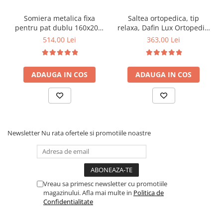
Somiera metalica fixa
Saltea ortopedica, tip
pentru pat dublu 160x200,
relaxa, Dafin Lux Ortopedic,
6 picioare, 32 lamele lemn
90x200x21cm, fermitate
514,00 Lei
363,00 Lei
fag, benzi textile, suport
medie, cu plasa de arcuri
saltea ferm, negru
tip Bonell, fata vara-iarna,
sistem de aerisire cu
ADAUGA IN COS
ADAUGA IN COS
butoni, Salt Confort
Newsletter
Nu rata ofertele si promotiile noastre
Vreau sa primesc newsletter cu promotiile
magazinului. Afla mai multe in
Politica de
Confidentialitate