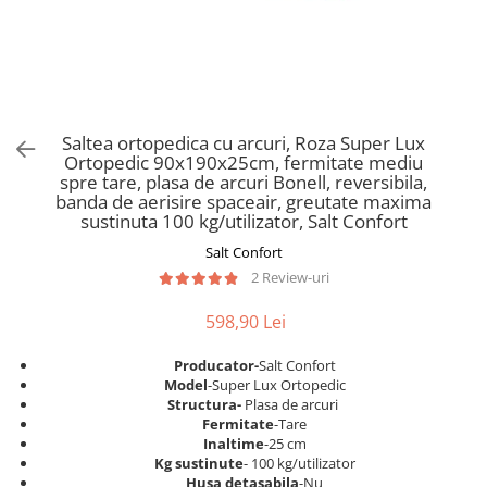
Scaune pliante
Saltele Pocket
Noptiere
Scaune birou
Saltele cu arcuri impachetate
Paturi
individual
Scaune profesionale
Seturi de pat si saltea
Saltele Memory Pocket
Masute de toaleta
Scaune Lemn
Saltele Memory Foam
Mobilier living
Scaune birou copii
Saltea ortopedica cu arcuri, Roza Super Lux
Saltele Memory Pocket
Scaune pentru living
Ortopedic 90x190x25cm, fermitate mediu
Scaune resigilate
Saltele cu plasa arcuri
spre tare, plasa de arcuri Bonell, reversibila,
Seturi comode living si vitrine
banda de aerisire spaceair, greutate maxima
Scaune gradinita
Saltele cu spuma
Mobila living
sustinuta 100 kg/utilizator, Salt Confort
Saltele cu spuma
Scaune conferinta
Comode living
Salt Confort
Saltele cu spuma poliuretanica
Scaune terasa si outdoor
Set mese plus scaune
2 Review-uri
Saltele Latex
Mobilier birou
598,90 Lei
Saltele Memory
Scaune ergonomice
Saltele 140x200
Etajere Birou
Producator-
Salt Confort
Model
-Super Lux Ortopedic
Saltele 160x200
Dulap birou
Structura-
Plasa de arcuri
Birouri
Saltele 180x200
Fermitate
-Tare
Inaltime
-25 cm
Scaune pentru birou
Top saltele
Kg sustinute
- 100 kg/utilizator
Scaune pentru vizitatori
Husa detasabila
-Nu