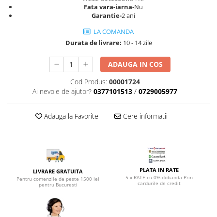
Top saltele 5 cm
Fata vara-iarna
-Nu
Scaune manager
Top saltele 10 cm
Garantie-
2 ani
Mobilier bucatarie
Top saltele memory 5 cm
LA COMANDA
Mese bucatarie
Top saltele MemoHR 6.5 cm
Durata de livrare:
10 - 14 zile
Scaune pentru bucatarie
Saltele ieftine
Mobila bucatarie
ADAUGA IN COS
Saltele cu plasa de arcuri
Seturi mese si scaune bucatarie
Saltele cu spuma
Cod Produs:
00001724
Mobilier hol
Ai nevoie de ajutor?
0377101513
/
0729005977
Mobila hol
Suporturi si rafturi pantofi
Adauga la Favorite
Cere informatii
Portmantouri
Pantofare
Seturi mobilier hol
Stender haine
PLATA IN RATE
LIVRARE GRATUITA
Suport pentru umerase
5 x RATE cu 0% dobanda Prin
Pentru comenzile de peste 1500 lei
cardurile de credit
pentru Bucuresti
Etajere
Cuiere
Mobilier gradinita