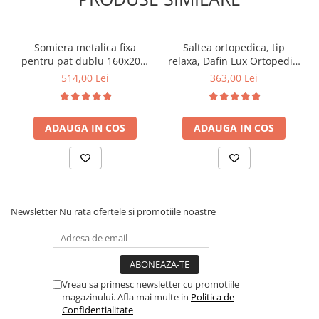
Somiera metalica fixa
Saltea ortopedica, tip
pentru pat dublu 160x200,
relaxa, Dafin Lux Ortopedic,
6 picioare, 32 lamele lemn
90x200x21cm, fermitate
514,00 Lei
363,00 Lei
fag, benzi textile, suport
medie, cu plasa de arcuri
saltea ferm, negru
tip Bonell, fata vara-iarna,
sistem de aerisire cu
ADAUGA IN COS
ADAUGA IN COS
butoni, Salt Confort
Newsletter
Nu rata ofertele si promotiile noastre
Vreau sa primesc newsletter cu promotiile
magazinului. Afla mai multe in
Politica de
Confidentialitate