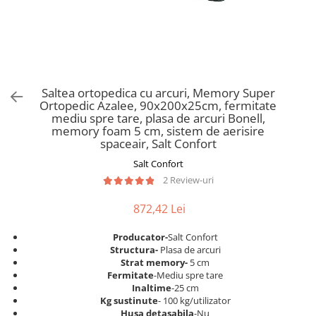
Scaune pliante
Saltele Pocket
Noptiere
Scaune birou
Saltele cu arcuri impachetate
Paturi
individual
Scaune profesionale
Seturi de pat si saltea
Saltele Memory Pocket
Masute de toaleta
Scaune Lemn
Saltele Memory Foam
Mobilier living
Scaune birou copii
Saltea ortopedica cu arcuri, Memory Super
Saltele Memory Pocket
Scaune pentru living
Ortopedic Azalee, 90x200x25cm, fermitate
Scaune resigilate
Saltele cu plasa arcuri
mediu spre tare, plasa de arcuri Bonell,
Seturi comode living si vitrine
memory foam 5 cm, sistem de aerisire
Scaune gradinita
Saltele cu spuma
Mobila living
spaceair, Salt Confort
Saltele cu spuma
Scaune conferinta
Comode living
Salt Confort
Saltele cu spuma poliuretanica
Scaune terasa si outdoor
Set mese plus scaune
2 Review-uri
Saltele Latex
Mobilier birou
872,42 Lei
Saltele Memory
Scaune ergonomice
Saltele 140x200
Etajere Birou
Producator-
Salt Confort
Structura-
Plasa de arcuri
Saltele 160x200
Dulap birou
Strat memory-
5 cm
Birouri
Saltele 180x200
Fermitate
-Mediu spre tare
Inaltime
-25 cm
Scaune pentru birou
Top saltele
Kg sustinute
- 100 kg/utilizator
Scaune pentru vizitatori
Husa detasabila
-Nu