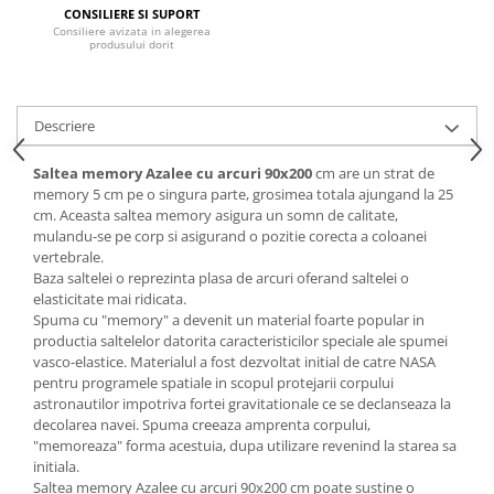
CONSILIERE SI SUPORT
Mese gradinita
Consiliere avizata in alegerea
produsului dorit
Scaune gradinita
Set mese si scaune gradinita
Mobilier copii
Descriere
Mobila camera copii
Saltea memory Azalee cu arcuri 90x200
cm are un strat de
Scaune birou pentru copii
memory 5 cm pe o singura parte, grosimea totala ajungand la 25
Saltele patuturi copii
cm. Aceasta saltea memory asigura un somn de calitate,
Paturi copii
mulandu-se pe corp si asigurand o pozitie corecta a coloanei
vertebrale.
Masa si scaune gradinita
Baza saltelei o reprezinta plasa de arcuri oferand saltelei o
Seturi comode living si dormitor
elasticitate mai ridicata.
Spuma cu "memory" a devenit un material foarte popular in
productia saltelelor datorita caracteristicilor speciale ale spumei
vasco-elastice. Materialul a fost dezvoltat initial de catre NASA
pentru programele spatiale in scopul protejarii corpului
astronautilor impotriva fortei gravitationale ce se declanseaza la
decolarea navei. Spuma creeaza amprenta corpului,
"memoreaza" forma acestuia, dupa utilizare revenind la starea sa
initiala.
Saltea memory Azalee cu arcuri 90x200 cm poate sustine o