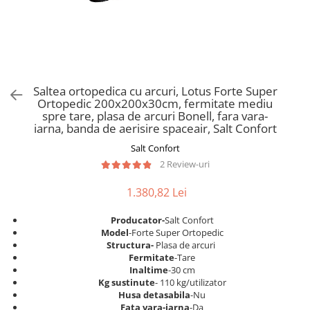
Scaune pliante
Saltele Pocket
Noptiere
Scaune birou
Saltele cu arcuri impachetate
Paturi
individual
Scaune profesionale
Seturi de pat si saltea
Saltele Memory Pocket
Masute de toaleta
Scaune Lemn
Saltele Memory Foam
Mobilier living
Scaune birou copii
Saltea ortopedica cu arcuri, Lotus Forte Super
Saltele Memory Pocket
Scaune pentru living
Ortopedic 200x200x30cm, fermitate mediu
Scaune resigilate
Saltele cu plasa arcuri
spre tare, plasa de arcuri Bonell, fara vara-
Seturi comode living si vitrine
iarna, banda de aerisire spaceair, Salt Confort
Scaune gradinita
Saltele cu spuma
Mobila living
Salt Confort
Saltele cu spuma
Scaune conferinta
Comode living
2 Review-uri
Saltele cu spuma poliuretanica
Scaune terasa si outdoor
Set mese plus scaune
Saltele Latex
1.380,82 Lei
Mobilier birou
Saltele Memory
Scaune ergonomice
Producator-
Salt Confort
Saltele 140x200
Etajere Birou
Model
-Forte Super Ortopedic
Structura-
Plasa de arcuri
Saltele 160x200
Dulap birou
Fermitate
-Tare
Birouri
Saltele 180x200
Inaltime
-30 cm
Kg sustinute
- 110 kg/utilizator
Scaune pentru birou
Top saltele
Husa detasabila
-Nu
Scaune pentru vizitatori
Fata vara-iarna
-Da