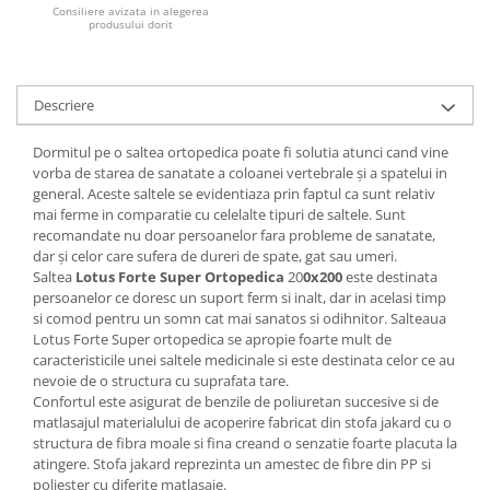
Consiliere avizata in alegerea
produsului dorit
Mese gradinita
Scaune gradinita
Set mese si scaune gradinita
Descriere
Mobilier copii
Mobila camera copii
Dormitul pe o
saltea ortopedica
poate fi solutia atunci cand vine
vorba de starea de sanatate a coloanei vertebrale și a spatelui in
Scaune birou pentru copii
general. Aceste saltele se evidentiaza prin faptul ca sunt relativ
Saltele patuturi copii
mai ferme in comparatie cu celelalte tipuri de saltele. Sunt
Paturi copii
recomandate nu doar persoanelor fara probleme de sanatate,
dar și celor care sufera de dureri de spate, gat sau umeri.
Masa si scaune gradinita
Saltea
Lotus Forte Super Ortopedica
20
0x200
este destinata
Seturi comode living si dormitor
persoanelor ce doresc un suport ferm si inalt, dar in acelasi timp
si comod pentru un somn cat mai sanatos si odihnitor. Salteaua
Lotus Forte Super ortopedica se apropie foarte mult de
caracteristicile unei saltele medicinale si este destinata celor ce au
nevoie de o structura cu suprafata tare.
Confortul este asigurat de benzile de poliuretan succesive si de
matlasajul materialului de acoperire fabricat din stofa jakard cu o
structura de fibra moale si fina creand o senzatie foarte placuta la
atingere. Stofa jakard reprezinta un amestec de fibre din PP si
poliester cu diferite matlasaje.