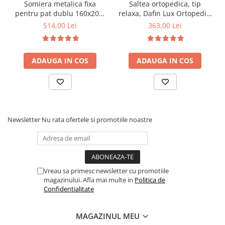
Somiera metalica fixa
Saltea ortopedica, tip
pentru pat dublu 160x200,
relaxa, Dafin Lux Ortopedic,
6 picioare, 32 lamele lemn
90x200x21cm, fermitate
514,00 Lei
363,00 Lei
fag, benzi textile, suport
medie, cu plasa de arcuri
saltea ferm, negru
tip Bonell, fata vara-iarna,
sistem de aerisire cu
ADAUGA IN COS
ADAUGA IN COS
butoni, Salt Confort
Newsletter
Nu rata ofertele si promotiile noastre
Vreau sa primesc newsletter cu promotiile
magazinului. Afla mai multe in
Politica de
Confidentialitate
MAGAZINUL MEU