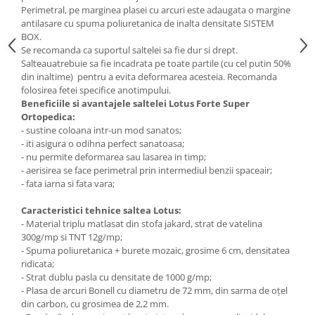
Perimetral, pe marginea plasei cu arcuri este adaugata o margine
antilasare cu spuma poliuretanica de inalta densitate SISTEM
BOX.
Se recomanda ca suportul saltelei sa fie dur si drept.
Salteauatrebuie sa fie incadrata pe toate partile (cu cel putin 50%
din inaltime) pentru a evita deformarea acesteia. Recomanda
folosirea fetei specifice anotimpului.
Beneficiile si avantajele saltelei Lotus Forte Super
Ortopedica:
- sustine coloana intr-un mod sanatos;
- iti asigura o odihna perfect sanatoasa;
- nu permite deformarea sau lasarea in timp;
- aerisirea se face perimetral prin intermediul benzii spaceair;
- fata iarna si fata vara;
Caracteristici tehnice saltea Lotus:
- Material triplu matlasat din stofa jakard, strat de vatelina
300g/mp si TNT 12g/mp;
- Spuma poliuretanica + burete mozaic, grosime 6 cm, densitatea
ridicata;
- Strat dublu pasla cu densitate de 1000 g/mp;
- Plasa de arcuri Bonell cu diametru de 72 mm, din sarma de oţel
din carbon, cu grosimea de 2,2 mm.