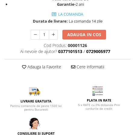
Top saltele 5 cm
Garantie-
2 ani
Scaune manager
Top saltele 10 cm
Mobilier bucatarie
LA COMANDA
Top saltele memory 5 cm
Durata de livrare:
La comanda 14 zile
Mese bucatarie
Top saltele MemoHR 6.5 cm
Scaune pentru bucatarie
Saltele ieftine
ADAUGA IN COS
Mobila bucatarie
Saltele cu plasa de arcuri
Cod Produs:
00001126
Seturi mese si scaune bucatarie
Saltele cu spuma
Ai nevoie de ajutor?
0377101513
/
0729005977
Mobilier hol
Mobila hol
Adauga la Favorite
Cere informatii
Suporturi si rafturi pantofi
Portmantouri
Pantofare
Seturi mobilier hol
PLATA IN RATE
LIVRARE GRATUITA
Stender haine
5 x RATE cu 0% dobanda Prin
Pentru comenzile de peste 1500 lei
cardurile de credit
Suport pentru umerase
pentru Bucuresti
Etajere
Cuiere
Mobilier gradinita
CONSILIERE SI SUPORT