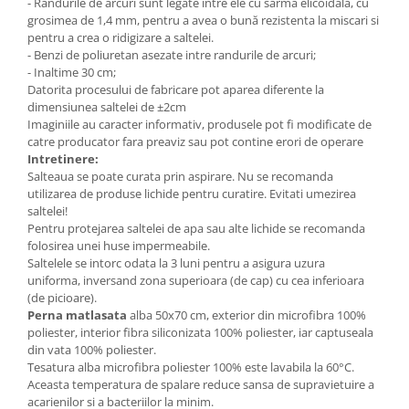
- Randurile de arcuri sunt legate intre ele cu sarma elicoidala, cu
grosimea de 1,4 mm, pentru a avea o bună rezistenta la miscari si
pentru a crea o ridigizare a saltelei.
- Benzi de poliuretan asezate intre randurile de arcuri;
- Inaltime 30 cm;
Datorita procesului de fabricare pot aparea diferente la
dimensiunea saltelei de ±2cm
Imaginiile au caracter informativ, produsele pot fi modificate de
catre producator fara preaviz sau pot contine erori de operare
Intretinere:
Salteaua se poate curata prin aspirare. Nu se recomanda
utilizarea de produse lichide pentru curatire. Evitati umezirea
saltelei!
Pentru protejarea saltelei de apa sau alte lichide se recomanda
folosirea unei huse impermeabile.
Saltelele se intorc odata la 3 luni pentru a asigura uzura
uniforma, inversand zona superioara (de cap) cu cea inferioara
(de picioare).
Perna matlasata
alba 50x70 cm, exterior din microfibra 100%
poliester, interior fibra siliconizata 100% poliester, iar captuseala
din vata 100% poliester.
Tesatura alba microfibra poliester 100% este lavabila la 60°C.
Aceasta temperatura de spalare reduce sansa de supravietuire a
acarienilor si a bacteriilor la minim.