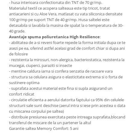
- husa interioara confectionata din TNT de 70 gr/mp.
Materialul textil ce acopera salteaua este tip tricot, tratat
antiacarieni si cu Aloe Vera, matlasat cu vata siliconica densitate
100 gr/mp pe suport TNT de 40 gr/mp. Husa saltelei este
detasabila si lavabila la masina de spalat la o temperatura de 30-
40 grade.
Avantaje spuma poliuretanica High Resilience
:
- abilitatea de a-si reveni foarte repede la forma initiala dupa ce te
asezi pe ea, oferind astfel acelasi grad de confort chiar si dupa ani
de folosire
- rezistenta la mirosuri, non-alergica, bacteriostatica, rezistenta la
mucegai, ciuperci, paraziti si insecte
- mentine caldura iarna si confera senzatia de racoare vara
- structura sa celulara asigura o elasticitate extrema si o forta de
sustinere optima
- suprafata acestui material este fina si supla asigurand un
confort ridicat
- circulatie eficienta a aerului datorita faptului ca 95% din celulele
structurii sale sunt deschise (aerul intra si iese prin acestea o data
cu miscarea corpului pe saltea)
- distribuie presiunea exercitata peste intreaga suprafata,blocand
transferul de miscare de la un partener la altul
Garantie saltea Memory Comfort: 5 ani