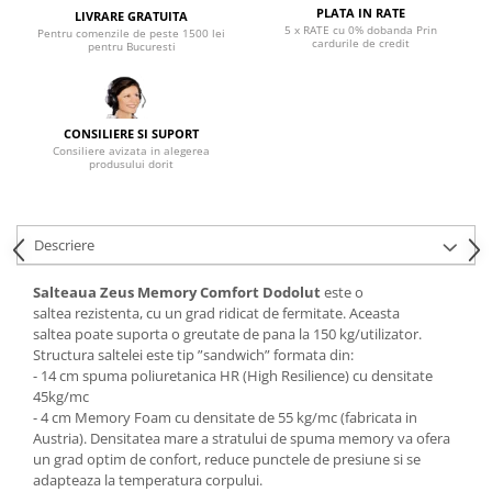
PLATA IN RATE
LIVRARE GRATUITA
Mese gradinita
5 x RATE cu 0% dobanda Prin
Pentru comenzile de peste 1500 lei
cardurile de credit
pentru Bucuresti
Scaune gradinita
Set mese si scaune gradinita
Mobilier copii
CONSILIERE SI SUPORT
Mobila camera copii
Consiliere avizata in alegerea
produsului dorit
Scaune birou pentru copii
Saltele patuturi copii
Paturi copii
Descriere
Masa si scaune gradinita
Seturi comode living si dormitor
Salteaua Zeus Memory Comfort Dodolut
este o
saltea rezistenta, cu un grad ridicat de fermitate. Aceasta
saltea poate suporta o greutate de pana la 150 kg/utilizator.
Structura saltelei este tip ”sandwich” formata din:
- 14 cm spuma poliuretanica HR (High Resilience) cu densitate
45kg/mc
- 4 cm Memory Foam cu densitate de 55 kg/mc (fabricata in
Austria). Densitatea mare a stratului de spuma memory va ofera
un grad optim de confort, reduce punctele de presiune si se
adapteaza la temperatura corpului.