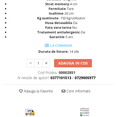
Top saltele 5 cm
Strat memory
-4 cm
Scaune manager
Top saltele 10 cm
Fermitate
-Tare
Mobilier bucatarie
Inaltime
-20 cm
Top saltele memory 5 cm
Kg sustinute
- 150 kg/utilizator
Mese bucatarie
Top saltele MemoHR 6.5 cm
Husa detasabila
-Da
Scaune pentru bucatarie
Fata vara-iarna
-Nu
Saltele ieftine
Tratament antialergenic
-Da
Mobila bucatarie
Saltele cu plasa de arcuri
Garantie
-5 ani
Seturi mese si scaune bucatarie
Saltele cu spuma
LA COMANDA
Mobilier hol
Durata de livrare:
14 zile
Mobila hol
Suporturi si rafturi pantofi
ADAUGA IN COS
Portmantouri
Cod Produs:
00002851
Pantofare
Ai nevoie de ajutor?
0377101513
/
0729005977
Seturi mobilier hol
Stender haine
Adauga la Favorite
Cere informatii
Suport pentru umerase
Etajere
Cuiere
Mobilier gradinita