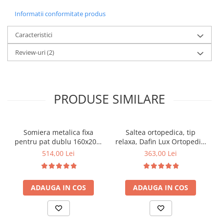
Informatii conformitate produs
Caracteristici
Review-uri
(2)
PRODUSE SIMILARE
Somiera metalica fixa
Saltea ortopedica, tip
pentru pat dublu 160x200,
relaxa, Dafin Lux Ortopedic,
6 picioare, 32 lamele lemn
90x200x21cm, fermitate
514,00 Lei
363,00 Lei
fag, benzi textile, suport
medie, cu plasa de arcuri
saltea ferm, negru
tip Bonell, fata vara-iarna,
sistem de aerisire cu
ADAUGA IN COS
ADAUGA IN COS
butoni, Salt Confort