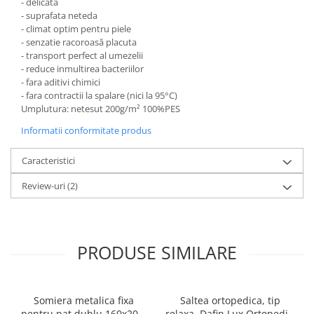
- delicata
- suprafata neteda
- climat optim pentru piele
- senzatie racoroasă placuta
- transport perfect al umezelii
- reduce inmultirea bacteriilor
- fara aditivi chimici
- fara contractii la spalare (nici la 95°C)
Umplutura: netesut 200g/m² 100%PES
Informatii conformitate produs
Caracteristici
Review-uri
(2)
PRODUSE SIMILARE
Somiera metalica fixa
Saltea ortopedica, tip
pentru pat dublu 160x200,
relaxa, Dafin Lux Ortopedic,