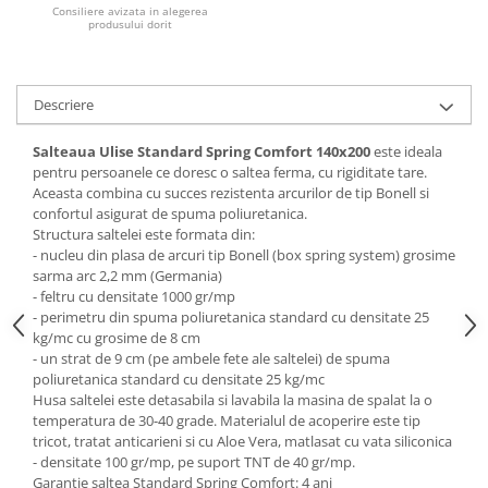
Consiliere avizata in alegerea
produsului dorit
Mese gradinita
Scaune gradinita
Set mese si scaune gradinita
Descriere
Mobilier copii
Mobila camera copii
Salteaua Ulise Standard Spring Comfort
140x200
este ideala
pentru persoanele ce doresc o saltea ferma, cu rigiditate tare.
Scaune birou pentru copii
Aceasta combina cu succes rezistenta arcurilor de tip Bonell si
Saltele patuturi copii
confortul asigurat de spuma poliuretanica.
Paturi copii
Structura saltelei este formata din:
- nucleu din plasa de arcuri tip Bonell (box spring system) grosime
Masa si scaune gradinita
sarma arc 2,2 mm (Germania)
Seturi comode living si dormitor
- feltru cu densitate 1000 gr/mp
- perimetru din spuma poliuretanica standard cu densitate 25
kg/mc cu grosime de 8 cm
- un strat de 9 cm (pe ambele fete ale saltelei) de spuma
poliuretanica standard cu densitate 25 kg/mc
Husa saltelei este detasabila si lavabila la masina de spalat la o
temperatura de 30-40 grade. Materialul de acoperire este tip
tricot, tratat anticarieni si cu Aloe Vera, matlasat cu vata siliconica
- densitate 100 gr/mp, pe suport TNT de 40 gr/mp.
Garantie saltea Standard Spring Comfort: 4 ani