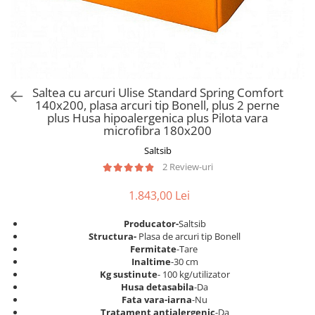
Scaune pliante
Saltele Pocket
Noptiere
Scaune birou
Saltele cu arcuri impachetate
Paturi
individual
Scaune profesionale
Seturi de pat si saltea
Saltele Memory Pocket
Masute de toaleta
Scaune Lemn
Saltele Memory Foam
Mobilier living
Scaune birou copii
Saltea cu arcuri Ulise Standard Spring Comfort
Saltele Memory Pocket
Scaune pentru living
140x200, plasa arcuri tip Bonell, plus 2 perne
Scaune resigilate
Saltele cu plasa arcuri
plus Husa hipoalergenica plus Pilota vara
Seturi comode living si vitrine
microfibra 180x200
Scaune gradinita
Saltele cu spuma
Mobila living
Saltsib
Saltele cu spuma
Scaune conferinta
Comode living
2 Review-uri
Saltele cu spuma poliuretanica
Scaune terasa si outdoor
Set mese plus scaune
Saltele Latex
1.843,00 Lei
Mobilier birou
Saltele Memory
Scaune ergonomice
Producator-
Saltsib
Saltele 140x200
Etajere Birou
S
tructura-
Plasa de arcuri tip Bonell
Fermitate
-Tare
Saltele 160x200
Dulap birou
Inaltime
-30 cm
Birouri
Saltele 180x200
Kg sustinute
- 100 kg/utilizator
Husa detasabila
-Da
Scaune pentru birou
Top saltele
Fata vara-iarna
-Nu
Scaune pentru vizitatori
Tratament antialergenic
-Da