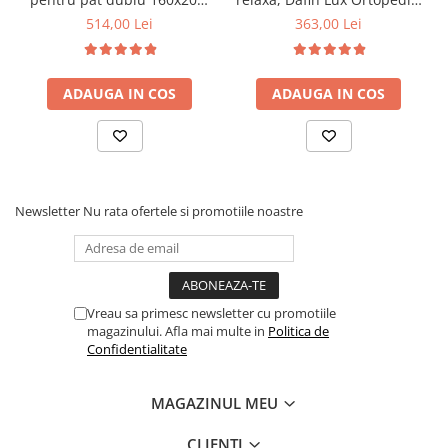
6 picioare, 32 lamele lemn
90x200x21cm, fermitate
514,00 Lei
363,00 Lei
fag, benzi textile, suport
medie, cu plasa de arcuri
saltea ferm, negru
tip Bonell, fata vara-iarna,
sistem de aerisire cu
ADAUGA IN COS
ADAUGA IN COS
butoni, Salt Confort
Newsletter
Nu rata ofertele si promotiile noastre
Vreau sa primesc newsletter cu promotiile
magazinului. Afla mai multe in
Politica de
Confidentialitate
MAGAZINUL MEU
CLIENTI