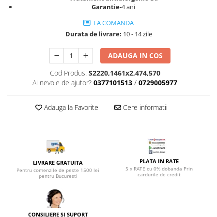
Top saltele 5 cm
Garantie-
4 ani
Scaune manager
Top saltele 10 cm
Mobilier bucatarie
LA COMANDA
Top saltele memory 5 cm
Durata de livrare:
10 - 14 zile
Mese bucatarie
Top saltele MemoHR 6.5 cm
Scaune pentru bucatarie
Saltele ieftine
ADAUGA IN COS
Mobila bucatarie
Saltele cu plasa de arcuri
Cod Produs:
S2220,1461x2,474,570
Seturi mese si scaune bucatarie
Saltele cu spuma
Ai nevoie de ajutor?
0377101513
/
0729005977
Mobilier hol
Mobila hol
Adauga la Favorite
Cere informatii
Suporturi si rafturi pantofi
Portmantouri
Pantofare
Seturi mobilier hol
PLATA IN RATE
LIVRARE GRATUITA
Stender haine
5 x RATE cu 0% dobanda Prin
Pentru comenzile de peste 1500 lei
cardurile de credit
Suport pentru umerase
pentru Bucuresti
Etajere
Cuiere
Mobilier gradinita
CONSILIERE SI SUPORT