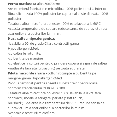
Perna matlasata
alba 50x70 cm:
Are exteriorul fabricat din microfibra 100% poliester si la interior
fibra siliconizata 100% poliester iar captuseala este din vata 100%
poliester.
Tesatura alba microfibra poliester 100% este lavabila la 60°C.
Aceasta temperatura de spalare reduce sansa de supravietuire a
acarienilor si a bacteriilor la minim.
Husa saltea hipoalergenica:
-lavabila la 95 de grade C fara contractii, gama
HypoallergenicMed;
-cu colturile rotunjite;
-cu bentita pe margine;
-cu elastice la colturi pentru o prindere usoara si sigura de saltea;
-matlasate fara ata (ultrasonic) pe toata suprafata.
Pilota microfibra vara -
colturi rotunjite si cu bentita pe
margine, gama HypoallergenicMed
Produs certificat pentru absenta substantelor periculoase
conform standardului OEKO-TEX 100
Tesatura alba microfibra poliester 100% lavabila la 95 °C fara
contractii, moale la atingere, periată ("soft touch,
brushed"). Spalarea la o temperatura de 95 °C reduce sansa de
supravietuire a acarienilor si a bacteriilor la minim.
Avantajele tesaturii microfibra: