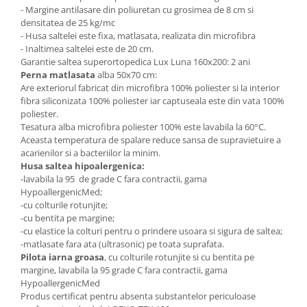
- Margine antilasare din poliuretan cu grosimea de 8 cm si
densitatea de 25 kg/mc
- Husa saltelei este fixa, matlasata, realizata din microfibra
- Inaltimea saltelei este de 20 cm.
Garantie saltea superortopedica Lux Luna 160x200: 2 ani
Perna matlasata
alba 50x70 cm:
Are exteriorul fabricat din microfibra 100% poliester si la interior
fibra siliconizata 100% poliester iar captuseala este din vata 100%
poliester.
Tesatura alba microfibra poliester 100% este lavabila la 60°C.
Aceasta temperatura de spalare reduce sansa de supravietuire a
acarienilor si a bacteriilor la minim.
Husa saltea hipoalergenica:
-lavabila la 95 de grade C fara contractii, gama
HypoallergenicMed;
-cu colturile rotunjite;
-cu bentita pe margine;
-cu elastice la colturi pentru o prindere usoara si sigura de saltea;
-matlasate fara ata (ultrasonic) pe toata suprafata.
Pilota iarna groasa
, cu colturile rotunjite si cu bentita pe
margine, lavabila la 95 grade C fara contractii, gama
HypoallergenicMed
Produs certificat pentru absenta substantelor periculoase