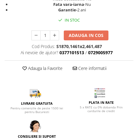
Top saltele 5 cm
Fata vara-iarna
-Nu
Scaune manager
Top saltele 10 cm
Garantie-
2 ani
Mobilier bucatarie
Top saltele memory 5 cm
IN STOC
Mese bucatarie
Top saltele MemoHR 6.5 cm
Scaune pentru bucatarie
Saltele ieftine
ADAUGA IN COS
Mobila bucatarie
Saltele cu plasa de arcuri
Cod Produs:
S1870,1461x2,461,487
Seturi mese si scaune bucatarie
Saltele cu spuma
Ai nevoie de ajutor?
0377101513
/
0729005977
Mobilier hol
Mobila hol
Adauga la Favorite
Cere informatii
Suporturi si rafturi pantofi
Portmantouri
Pantofare
Seturi mobilier hol
PLATA IN RATE
LIVRARE GRATUITA
Stender haine
5 x RATE cu 0% dobanda Prin
Pentru comenzile de peste 1500 lei
cardurile de credit
Suport pentru umerase
pentru Bucuresti
Etajere
Cuiere
Mobilier gradinita
CONSILIERE SI SUPORT