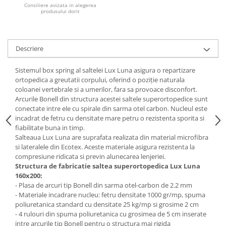
Consiliere avizata in alegerea
produsului dorit
Mese gradinita
Scaune gradinita
Set mese si scaune gradinita
Descriere
Mobilier copii
Mobila camera copii
Sistemul box spring al saltelei Lux Luna asigura o repartizare
ortopedica a greutatii corpului, oferind o poziţie naturala
Scaune birou pentru copii
coloanei vertebrale si a umerilor, fara sa provoace disconfort.
Saltele patuturi copii
Arcurile Bonell din structura acestei saltele superortopedice sunt
Paturi copii
conectate intre ele cu spirale din sarma otel carbon. Nucleul este
incadrat de fetru cu densitate mare petru o rezistenta sporita si
Masa si scaune gradinita
fiabilitate buna in timp.
Seturi comode living si dormitor
Salteaua Lux Luna are suprafata realizata din material microfibra
si lateralele din Ecotex. Aceste materiale asigura rezistenta la
compresiune ridicata si previn alunecarea lenjeriei.
Structura de fabricatie saltea superortopedica Lux Luna
160x200:
- Plasa de arcuri tip Bonell din sarma otel-carbon de 2.2 mm
- Materiale incadrare nucleu: fetru densitate 1000 gr/mp, spuma
poliuretanica standard cu densitate 25 kg/mp si grosime 2 cm
- 4 rulouri din spuma poliuretanica cu grosimea de 5 cm inserate
intre arcurile tip Bonell pentru o structura mai rigida