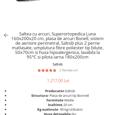
Scaune pliante
Saltele Pocket
Noptiere
Scaune birou
Saltele cu arcuri impachetate
Paturi
individual
Scaune profesionale
Seturi de pat si saltea
Saltele Memory Pocket
Masute de toaleta
Scaune Lemn
Saltele Memory Foam
Mobilier living
Scaune birou copii
Saltea cu arcuri, Superortopedica Luna
Saltele Memory Pocket
Scaune pentru living
160x200x20 cm, plasa de arcuri Bonell, sistem
Scaune resigilate
Saltele cu plasa arcuri
de aerisire perimetral, Saltsib plus 2 perne
Seturi comode living si vitrine
matlasate, umplutura fibre poliester tip bilute,
Scaune gradinita
Saltele cu spuma
Mobila living
50x70cm si husa hipoalergenica, lavabila la
Saltele cu spuma
Scaune conferinta
95°C si pilota iarna 180x200cm
Comode living
Saltele cu spuma poliuretanica
Scaune terasa si outdoor
Saltsib
Set mese plus scaune
2 Review-uri
Saltele Latex
Mobilier birou
Saltele Memory
Scaune ergonomice
1.217,00 Lei
Saltele 140x200
Etajere Birou
Producator-
Saltsib
Saltele 160x200
Dulap birou
Structura-
Plasa de arcuri tip Bonnell
Birouri
Saltele 180x200
Fermitate
-Medie
Inaltime
-20 cm
Scaune pentru birou
Top saltele
Kg sustinute
- 90 kg/utilizator
Scaune pentru vizitatori
Husa detasabila
-Nu