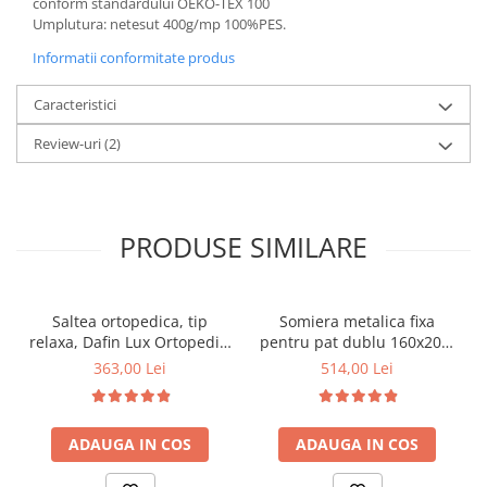
conform standardului OEKO-TEX 100
Umplutura: netesut 400g/mp 100%PES.
Informatii conformitate produs
Caracteristici
Review-uri
(2)
PRODUSE SIMILARE
Saltea ortopedica, tip
Somiera metalica fixa
relaxa, Dafin Lux Ortopedic,
pentru pat dublu 160x200,
90x200x21cm, fermitate
6 picioare, 32 lamele lemn
363,00 Lei
514,00 Lei
medie, cu plasa de arcuri
fag, benzi textile, suport
tip Bonell, fata vara-iarna,
saltea ferm, negru
sistem de aerisire cu
ADAUGA IN COS
ADAUGA IN COS
butoni, Salt Confort