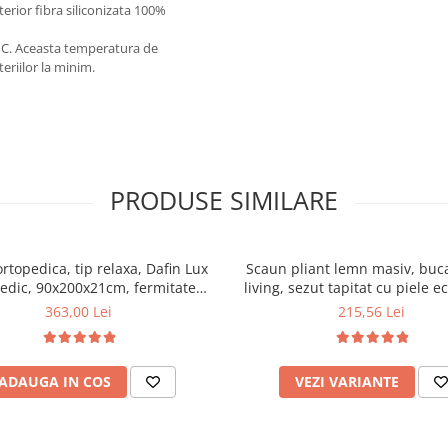
terior fibra siliconizata 100%
0°C. Aceasta temperatura de
eriilor la minim.
PRODUSE SIMILARE
ortopedica, tip relaxa, Dafin Lux
Scaun pliant lemn masiv, buca
edic, 90x200x21cm, fermitate
living, sezut tapitat cu piele e
u plasa de arcuri tip Bonell, fata
100 kg, cires
363,00 Lei
215,56 Lei
na, sistem de aerisire cu butoni,
Salt Confort
ADAUGA IN COS
VEZI VARIANTE