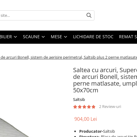
ILIER
SCAUNE
MESE
LICHIDARE DE STOC
REMAT S
e arcuri Bonell, sistem de aerisire perimetral, Saltsib plus 2 perne matlasa
Saltea cu arcuri, Sup
de arcuri Bonell, siste
perne matlasate, umplu
50x70cm
Saltsib
2 Review-uri
904,00 Lei
Producator-
Saltsib
Structura-
Plasa de arcuri tip 