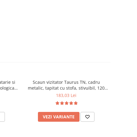
tarie si
Scaun vizitator Taurus TN, cadru
Scaun de li
cologica,
metalic, tapitat cu stofa, stivuibil, 120
lemn masiv
kg, negru
120 k
183,03 Lei
VEZI VARIANTE
AD