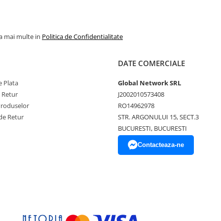
la mai multe in
Politica de Confidentialitate
DATE COMERCIALE
 Plata
Global Network SRL
e Retur
J2002010573408
Produselor
RO14962978
de Retur
STR. ARGONULUI 15, SECT.3
BUCURESTI, BUCURESTI
Contacteaza-ne