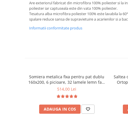
Are exteriorul fabricat din microfibra 100% poliester si la in
Mese gradinita
poliester iar captuseala este din vata 100% poliester.
Tesatura alba microfibra poliester 100% este lavabila la 6
Scaune gradinita
spalare reduce sansa de supravietuire a acarienilor si a bact
Set mese si scaune gradinita
Informatii conformitate produs
Mobilier copii
Mobila camera copii
Scaune birou pentru copii
Saltele patuturi copii
Paturi copii
Masa si scaune gradinita
Seturi comode living si dormitor
Somiera metalica fixa pentru pat dublu
Saltea 
160x200, 6 picioare, 32 lamele lemn fag,
Ortop
benzi textile, suport saltea ferm, negru
medie, c
514,00 Lei
vara-iar
ADAUGA IN COS