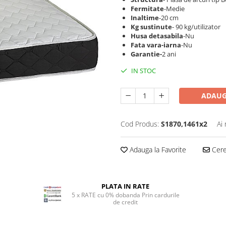
Fermitate
-Medie
Inaltime
-20 cm
Kg sustinute
- 90 kg/utilizator
Husa detasabila
-Nu
Fata vara-iarna
-Nu
Garantie-
2 ani
IN STOC
ADAUG
Cod Produs:
S1870,1461x2
Ai
Adauga la Favorite
Cere 
PLATA IN RATE
5 x RATE cu 0% dobanda Prin cardurile
de credit