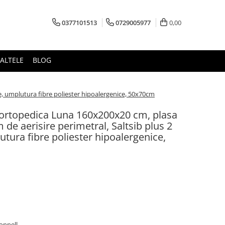
0377101513
0729005977
0,00
ALTELE
BLOG
te, umplutura fibre poliester hipoalergenice, 50x70cm
erortopedica Luna 160x200x20 cm, plasa
m de aerisire perimetral, Saltsib plus 2
tura fibre poliester hipoalergenice,
Bonnell