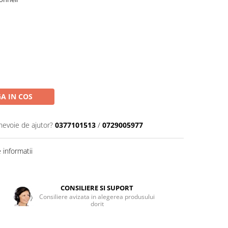
A IN COS
 nevoie de ajutor?
0377101513
/
0729005977
informatii
CONSILIERE SI SUPORT
Consiliere avizata in alegerea produsului
dorit