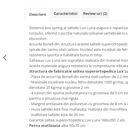
Top saltele 5 cm
Scaune manager
Top saltele 10 cm
Mobilier bucatarie
Caracteristici
Review-uri
(2)
Descriere
Top saltele memory 5 cm
Mese bucatarie
Top saltele MemoHR 6.5 cm
Sistemul box spring al saltelei Lux Luna asigura o repartiza
Scaune pentru bucatarie
Saltele ieftine
corpului, oferind o poziţie naturala coloanei vertebrale si 
Mobila bucatarie
disconfort.
Saltele cu plasa de arcuri
Seturi mese si scaune bucatarie
Arcurile Bonell din structura acestei saltele superortopedic
Saltele cu spuma
spirale din sarma otel carbon. Nucleul este incadrat de fe
Mobilier hol
rezistenta sporita si fiabilitate buna in timp.
Mobila hol
Salteaua Lux Luna are suprafata realizata din material micro
Aceste materiale asigura rezistenta la compresiune ridicata 
Suporturi si rafturi pantofi
Structura de fabricatie saltea superortopedica Lux L
Portmantouri
- Plasa de arcuri tip Bonell din sarma otel-carbon de 2.2 
Pantofare
- Materiale incadrare nucleu: fetru densitate 1000 gr/mp,
densitate 25 kg/mp si grosime 2 cm
Seturi mobilier hol
- 4 rulouri din spuma poliuretanica cu grosimea de 5 cm inse
Stender haine
pentru o structura mai rigida
- Margine antilasare din poliuretan cu grosimea de 8 cm si
Suport pentru umerase
- Husa saltelei este fixa, matlasata, realizata din microfibra
Etajere
- Inaltimea saltelei este de 20 cm.
Cuiere
Garantie saltea superortopedica Lux Luna 160x200: 2 ani
Perna matlasata
alba 50x70 cm:
Mobilier gradinita