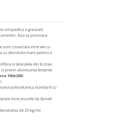
re ortopedica a greutatii
a umerilor, fara sa provoace
e sunt conectate intre ele cu
tru cu densitate mare pentru o
fibra si lateralele din Ecotex.
si previn alunecarea lenjeriei.
una 160x200:
mm
 spuma poliuretanica standard cu
rate intre arcurile tip Bonell
 densitatea de 25 kg/mc