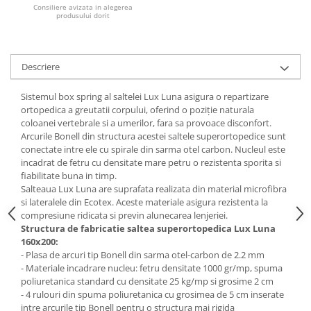
Consiliere avizata in alegerea
produsului dorit
Mese gradinita
Scaune gradinita
Set mese si scaune gradinita
Descriere
Mobilier copii
Mobila camera copii
Sistemul box spring al saltelei Lux Luna asigura o repartizare
ortopedica a greutatii corpului, oferind o poziţie naturala
Scaune birou pentru copii
coloanei vertebrale si a umerilor, fara sa provoace disconfort.
Saltele patuturi copii
Arcurile Bonell din structura acestei saltele superortopedice sunt
Paturi copii
conectate intre ele cu spirale din sarma otel carbon. Nucleul este
incadrat de fetru cu densitate mare petru o rezistenta sporita si
Masa si scaune gradinita
fiabilitate buna in timp.
Seturi comode living si dormitor
Salteaua Lux Luna are suprafata realizata din material microfibra
si lateralele din Ecotex. Aceste materiale asigura rezistenta la
compresiune ridicata si previn alunecarea lenjeriei.
Structura de fabricatie saltea superortopedica Lux Luna
160x200:
- Plasa de arcuri tip Bonell din sarma otel-carbon de 2.2 mm
- Materiale incadrare nucleu: fetru densitate 1000 gr/mp, spuma
poliuretanica standard cu densitate 25 kg/mp si grosime 2 cm
- 4 rulouri din spuma poliuretanica cu grosimea de 5 cm inserate
intre arcurile tip Bonell pentru o structura mai rigida