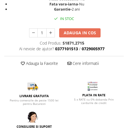
Top saltele 5 cm
Fata vara-iarna
-Nu
Scaune manager
Top saltele 10 cm
Garantie-
2 ani
Mobilier bucatarie
Top saltele memory 5 cm
IN STOC
Mese bucatarie
Top saltele MemoHR 6.5 cm
Scaune pentru bucatarie
Saltele ieftine
ADAUGA IN COS
Mobila bucatarie
Saltele cu plasa de arcuri
Cod Produs:
S1871,2715
Seturi mese si scaune bucatarie
Saltele cu spuma
Ai nevoie de ajutor?
0377101513
/
0729005977
Mobilier hol
Mobila hol
Adauga la Favorite
Cere informatii
Suporturi si rafturi pantofi
Portmantouri
Pantofare
Seturi mobilier hol
PLATA IN RATE
LIVRARE GRATUITA
Stender haine
5 x RATE cu 0% dobanda Prin
Pentru comenzile de peste 1500 lei
cardurile de credit
Suport pentru umerase
pentru Bucuresti
Etajere
Cuiere
Mobilier gradinita
CONSILIERE SI SUPORT