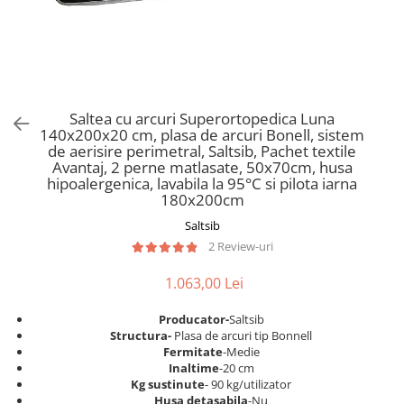
Scaune pliante
Saltele Pocket
Noptiere
Scaune birou
Saltele cu arcuri impachetate
Paturi
individual
Scaune profesionale
Seturi de pat si saltea
Saltele Memory Pocket
Masute de toaleta
Scaune Lemn
Saltele Memory Foam
Mobilier living
Scaune birou copii
Saltea cu arcuri Superortopedica Luna
Saltele Memory Pocket
Scaune pentru living
140x200x20 cm, plasa de arcuri Bonell, sistem
Scaune resigilate
Saltele cu plasa arcuri
de aerisire perimetral, Saltsib, Pachet textile
Seturi comode living si vitrine
Avantaj, 2 perne matlasate, 50x70cm, husa
Scaune gradinita
Saltele cu spuma
Mobila living
hipoalergenica, lavabila la 95°C si pilota iarna
Saltele cu spuma
Scaune conferinta
180x200cm
Comode living
Saltele cu spuma poliuretanica
Scaune terasa si outdoor
Saltsib
Set mese plus scaune
2 Review-uri
Saltele Latex
Mobilier birou
Saltele Memory
Scaune ergonomice
1.063,00 Lei
Saltele 140x200
Etajere Birou
Producator-
Saltsib
Saltele 160x200
Dulap birou
Structura-
Plasa de arcuri tip Bonnell
Birouri
Saltele 180x200
Fermitate
-Medie
Inaltime
-20 cm
Scaune pentru birou
Top saltele
Kg sustinute
- 90 kg/utilizator
Scaune pentru vizitatori
Husa detasabila
-Nu