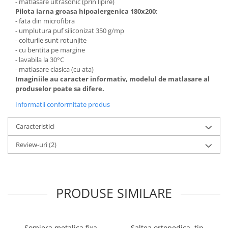
- matlasare ultrasonic (prin lipire)
Pilota iarna groasa hipoalergenica 180x200
:
- fata din microfibra
- umplutura puf siliconizat 350 g/mp
- colturile sunt rotunjite
- cu bentita pe margine
- lavabila la 30°C
- matlasare clasica (cu ata)
Imaginiile au caracter informativ, modelul de matlasare al
produselor poate sa difere.
Informatii conformitate produs
Caracteristici
Review-uri
(2)
PRODUSE SIMILARE
Somiera metalica fixa
Saltea ortopedica, tip