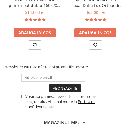
pentru pat dublu 160x200,
relaxa, Dafin Lux Ortopedic,
6 picioare, 32 lamele lemn
90x200x21cm, fermitate
514,00 Lei
363,00 Lei
fag, benzi textile, suport
medie, cu plasa de arcuri
saltea ferm, negru
tip Bonell, fata vara-iarna,
sistem de aerisire cu
ADAUGA IN COS
ADAUGA IN COS
butoni, Salt Confort
Newsletter
Nu rata ofertele si promotiile noastre
Vreau sa primesc newsletter cu promotiile
magazinului. Afla mai multe in
Politica de
Confidentialitate
MAGAZINUL MEU