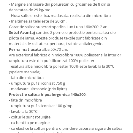
- Margine antilasare din poliuretan cu grosimea de 8 cm si
densitatea de 25 kg/mc
- Husa saltelei este fixa, matlasata, realizata din microfibra
- Inaltimea saltelei este de 20 cm.
Garantie saltea superortopedica Lux Luna 160x200: 2 ani
Setul Avantaj
contine 2 perne, o protectie pentru saltea si o
pilota de iarna. Aceste produse textile sunt fabricate din
materiale de calitate superioara, tratate antialergenic.
Perna matlasata
alba 50x70 cm:
Are exteriorul fabricat din microfibra 100% poliester si la interior
umplutura este din puf siliconizat 100% poliester.
Tesatura alba microfibra poliester 100% este lavabila la 30°C
(spalare manuala)
- fata din microfibra
- umplutura puf siliconizat 750 g
- matlasare ultrasonic (prin lipire)
Protectie saltea hipoalergenica 140x200
:
- fata dn mcrofibra
- umplutura puf siliconizat 100 g/mp
- lavabila la 30°C
- colturile sunt rotunjite
- cu bentita pe margine
- cu elastice la colturi pentru o prindere usoara si sigura de saltea