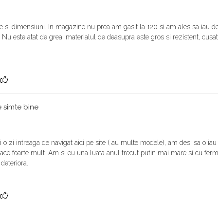
si dimensiuni. In magazine nu prea am gasit la 120 si am ales sa iau de 
. Nu este atat de grea, materialul de deasupra este gros si rezistent, cusatu
?
e simte bine
o zi intreaga de navigat aici pe site ( au multe modele), am desi sa o iau 
ace foarte mult. Am si eu una luata anul trecut putin mai mare si cu fermi
deteriora.
?