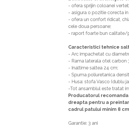
Pantofare
- ofera sprijin coloanei verteb
Seturi mobilier hol
- asigura o pozitie corecta in
- ofera un confort ridicat, c
Stender haine
cele doua persoane;
Suport pentru umerase
- raport foarte bun calitate/
Etajere
Cuiere
Caracteristici tehnice sal
- Arc impachetat cu diametr
Mobilier gradinita
- Rama laterala otel carbon
Mese gradinita
- Inaltime saltea 24 cm;
Scaune gradinita
- Spuma poliuretanica densi
- Husa: stofa Vasco (dublu j
Set mese si scaune gradinita
-Tot ansamblul este tratat im
Mobilier copii
Producatorul recomanda ca
Mobila camera copii
dreapta pentru a preinta
Scaune birou pentru copii
cadrul patului minim 8 cm
Saltele patuturi copii
Garantie: 3 ani
Paturi copii