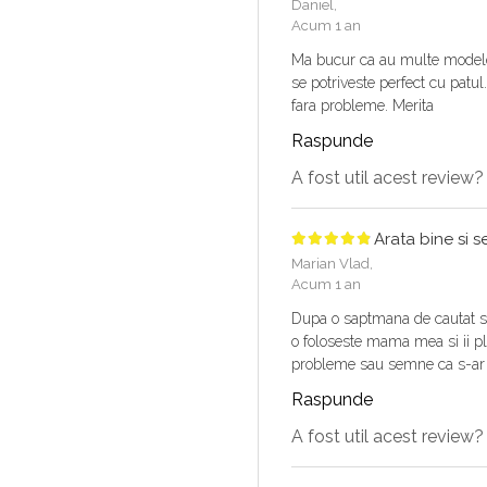
Daniel,
Acum 1 an
Ma bucur ca au multe modele 
se potriveste perfect cu patul
fara probleme. Merita
Raspunde
A fost util acest review
Arata bine si s
Marian Vlad,
Acum 1 an
Dupa o saptmana de cautat si 
o foloseste mama mea si ii pl
probleme sau semne ca s-ar 
Raspunde
A fost util acest review