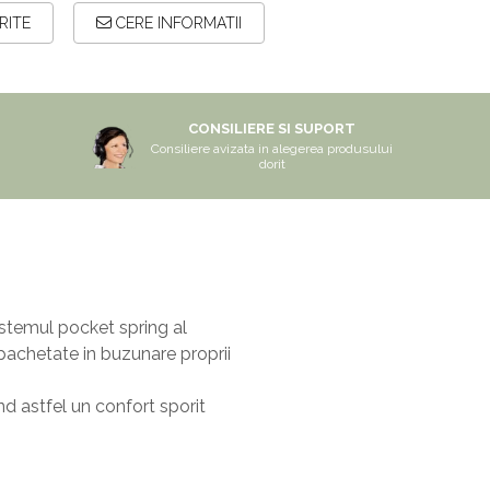
RITE
CERE INFORMATII
CONSILIERE SI SUPORT
Consiliere avizata in alegerea produsului
dorit
Sistemul pocket spring al
impachetate in buzunare proprii
d astfel un confort sporit