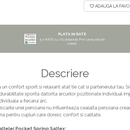
ADAUGA LA FAVO
PLATA IN RATE
5 x RATE cu 0% dobanda Prin cardurile de
credit
Descriere
un confort sporit si relaxant atat tie cat si partenerului tau. 
 durabilitate sporita datorita arcurilor pozitionate individual 
ividuala a fiecarui arc.
scarile unei persoane nu influenteaza cealalta persoana crean
a pentru cupluri care doresc confort si calitate.
saltelei Pocket Spring Saltex: