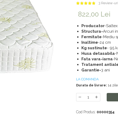
3 Review-ur
822,00 Lei
Producator
-Saltex
Structura-
Arcuri i
Fermitate
-Mediu s
Inaltime
-24 cm
Kg sustinute
- 95 k
Husa detasabila
-
Fata vara-iarna
-N
Tratament antial
Garantie-
3 ani
LA COMANDA
Durata de livrare:
14 zile
Cod Produs:
00000354