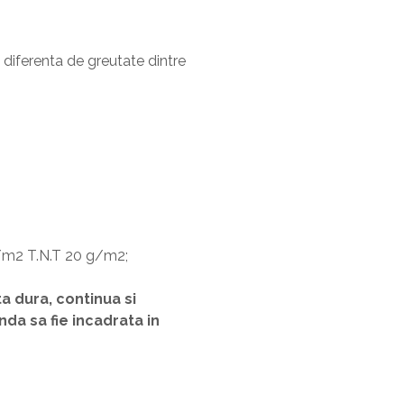
e diferenta de greutate dintre
 g/m2 T.N.T 20 g/m2;
 dura, continua si
a sa fie incadrata in