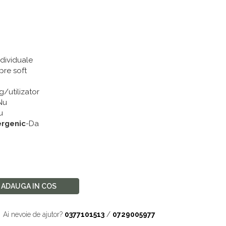
i
ndividuale
pre soft
g/utilizator
Nu
u
ergenic
-Da
ADAUGA IN COS
Ai nevoie de ajutor?
0377101513
/
0729005977