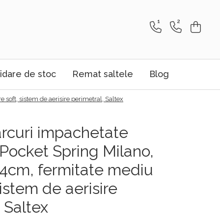
1
2
idare de stoc
Remat saltele
Blog
soft, sistem de aerisire perimetral, Saltex
arcuri impachetate
 Pocket Spring Milano,
4cm, fermitate mediu
sistem de aerisire
 Saltex