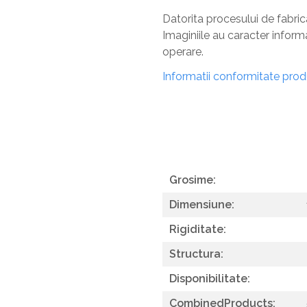
Masa si scaune gradinita
Datorita procesului de fabri
Imaginiile au caracter inform
Seturi comode living si dormitor
operare.
Informatii conformitate pro
Grosime:
Dimensiune:
Rigiditate:
Structura:
Disponibilitate:
CombinedProducts: