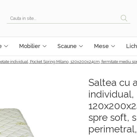
e
Mobilier
Scaune
Mese
Lich
etate individual, Pocket Spring Milano, 120x200x24cm, fermitate mediu spre 
Saltea cu 
individual,
120x200x2
spre soft, 
perimetral,