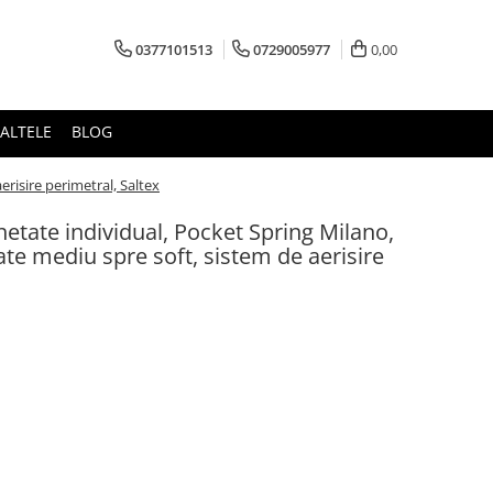
0377101513
0729005977
0,00
ALTELE
BLOG
risire perimetral, Saltex
hetate individual, Pocket Spring Milano,
e mediu spre soft, sistem de aerisire