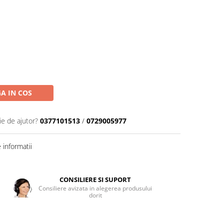
A IN COS
ie de ajutor?
0377101513
/
0729005977
informatii
CONSILIERE SI SUPORT
Consiliere avizata in alegerea produsului
dorit