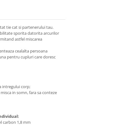
at tie cat si partenerului tau.
ilitate sporita datorita arcurilor
rmitand astfel miscarea
uenteaza cealalta persoana
buna pentru cupluri care doresc
:
a intregului corp;
se misca in somn, fara sa conteze
ndividual:
el carbon 1,8 mm