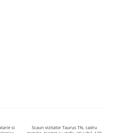
tarie si
Scaun vizitator Taurus TN, cadru
Scaun de li