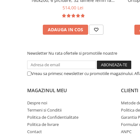
160x200, 6 picioare, 32 lamele lemn fag,
Ortop
benzi textile, suport saltea ferm, negru
medie, c
514,00 Lei
vara-iar
ADAUGA IN COS
Newsletter
Nu rata ofertele si promotiile noastre
Vreau sa primesc newsletter cu promotiile magazinului. Af
MAGAZINUL MEU
CLIENTI
Despre noi
Metode de
Termeni si Conditii
Politica d
Politica de Confidentialitate
Garantia 
Politica de livrare
Formular 
Contact
ANPC