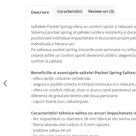
Top saltele 5 cm
Scaune manager
Top saltele 10 cm
Caracteristici
Review-uri
(3)
Descriere
Mobilier bucatarie
Top saltele memory 5 cm
Mese bucatarie
Top saltele MemoHR 6.5 cm
Saltelele Pocket Spring ofera un confort sporit si relaxant at
Scaune pentru bucatarie
Saltele ieftine
Sistemul pocket spring al saltelei confera rezistenta si durab
Mobila bucatarie
pozitionate individual impachetate in buzunare proprii pe
Saltele cu plasa de arcuri
individuala a fiecarui arc.
Seturi mese si scaune bucatarie
Saltele cu spuma
Pe salteaua pocket spring miscarile unei persoane nu infl
Mobilier hol
creand astfel un confort sporit devenind astfel o alegere 
confort si calitate.
Mobila hol
Suporturi si rafturi pantofi
Beneficiile si avantajele saltelei Pocket Spring Saltex
- ofera sprijin coloanei vertebrale;
Portmantouri
- asigura o pozitie corecta in timpul somnului si o relaxare 
Pantofare
- ofera un confort ridicat, chiar si atunci cand partenerul 
Seturi mobilier hol
diferenta de greutate dintre cele doua persoane;
- raport foarte bun calitate/pret;
Stender haine
Suport pentru umerase
Caracteristici tehnice saltea cu arcuri impachetate i
Etajere
- Arc impachetat cu diametru 56 mm fabricat din sarma ot
- Rama laterala otel carbon 3, 5 mm capsata
Cuiere
- Inaltime saltea 24 cm
Mobilier gradinita