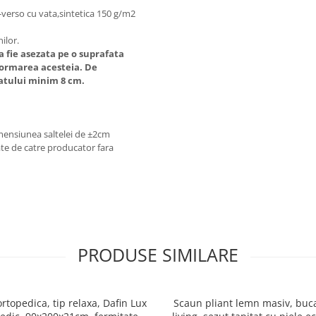
a-verso cu vata,sintetica 150 g/m2
ilor.
 fie asezata pe o suprafata
formarea acesteia. De
atului minim 8 cm.
imensiunea saltelei de ±2cm
ate de catre producator fara
PRODUSE SIMILARE
ortopedica, tip relaxa, Dafin Lux
Scaun pliant lemn masiv, buca