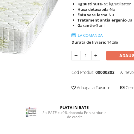
Kg sustinute
- 95 kg/utilizator
Husa detasabila
-Nu
Fata vara-iarna
-Nu
Tratament antialergenic
-Da
Garantie-
3 ani
LA COMANDA
Durata de livrare:
14 zile
ADAUG
Cod Produs:
00000303
Ai nevo
Adauga la Favorite
Cere 
PLATA IN RATE
5 x RATE cu 0% dobanda Prin cardurile
de credit