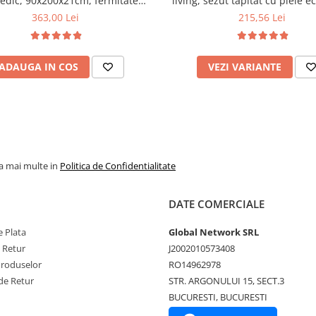
edic, 90x200x21cm, fermitate
living, sezut tapitat cu piele e
u plasa de arcuri tip Bonell, fata
100 kg, cires
363,00 Lei
215,56 Lei
na, sistem de aerisire cu butoni,
Salt Confort
ADAUGA IN COS
VEZI VARIANTE
la mai multe in
Politica de Confidentialitate
DATE COMERCIALE
 Plata
Global Network SRL
e Retur
J2002010573408
Produselor
RO14962978
de Retur
STR. ARGONULUI 15, SECT.3
BUCURESTI, BUCURESTI