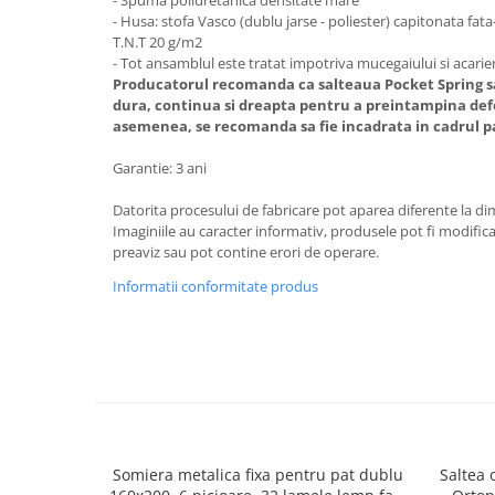
- Spuma poliuretanica densitate mare
- Husa: stofa Vasco (dublu jarse - poliester) capitonata fat
Mese gradinita
T.N.T 20 g/m2
Scaune gradinita
- Tot ansamblul este tratat impotriva mucegaiului si acarien
Producatorul recomanda ca salteaua Pocket Spring sa
Set mese si scaune gradinita
dura, continua si dreapta pentru a preintampina de
Mobilier copii
asemenea, se recomanda sa fie incadrata in cadrul p
Mobila camera copii
Garantie: 3 ani
Scaune birou pentru copii
Saltele patuturi copii
Datorita procesului de fabricare pot aparea diferente la d
Imaginiile au caracter informativ, produsele pot fi modific
Paturi copii
preaviz sau pot contine erori de operare.
Masa si scaune gradinita
Informatii conformitate produs
Seturi comode living si dormitor
Somiera metalica fixa pentru pat dublu
Saltea 