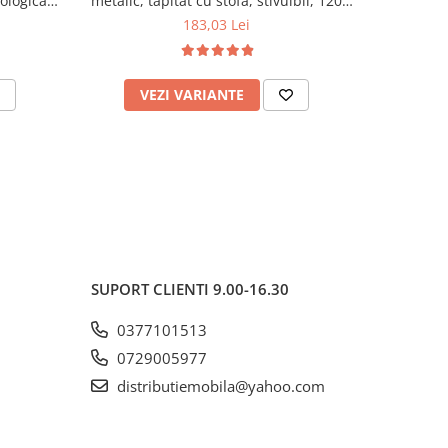
cologica,
metalic, tapitat cu stofa, stivuibil, 120
lemn masiv
kg, negru
120 k
183,03 Lei
VEZI VARIANTE
AD
SUPORT CLIENTI
9.00-16.30
0377101513
0729005977
distributiemobila@yahoo.com