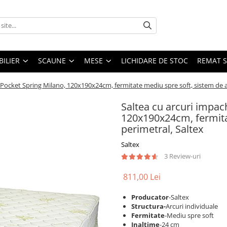
ILIER
SCAUNE
MESE
LICHIDARE DE STOC
REMAT S
 Pocket Spring Milano, 120x190x24cm, fermitate mediu spre soft, sistem de ae
Saltea cu arcuri impac
120x190x24cm, fermitat
perimetral, Saltex
Saltex
3 Review-uri
811,00 Lei
Producator
-Saltex
Structura-
Arcuri individuale
Fermitate
-Mediu spre soft
Inaltime
-24 cm