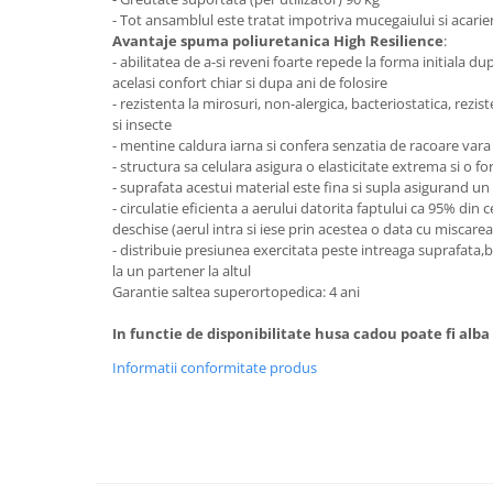
- Tot ansamblul este tratat impotriva mucegaiului si acarie
Mese gradinita
Avantaje spuma poliuretanica High Resilience
:
Scaune gradinita
- abilitatea de a-si reveni foarte repede la forma initiala dup
acelasi confort chiar si dupa ani de folosire
Set mese si scaune gradinita
- rezistenta la mirosuri, non-alergica, bacteriostatica, rezist
Mobilier copii
si insecte
- mentine caldura iarna si confera senzatia de racoare vara
Mobila camera copii
- structura sa celulara asigura o elasticitate extrema si o f
Scaune birou pentru copii
- suprafata acestui material este fina si supla asigurand un 
Saltele patuturi copii
- circulatie eficienta a aerului datorita faptului ca 95% din c
deschise (aerul intra si iese prin acestea o data cu miscarea
Paturi copii
- distribuie presiunea exercitata peste intreaga suprafata,
Masa si scaune gradinita
la un partener la altul
Seturi comode living si dormitor
Garantie saltea superortopedica: 4 ani
In functie de disponibilitate husa cadou poate fi alba
Informatii conformitate produs