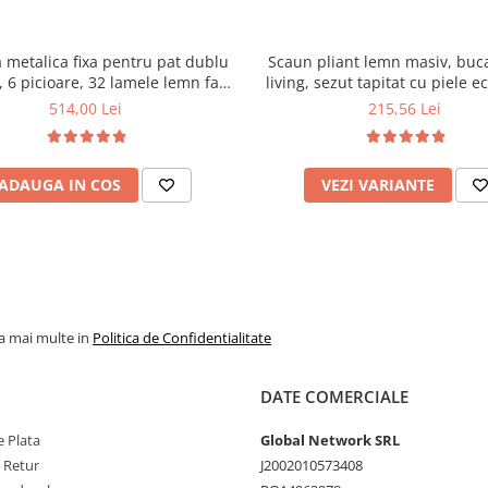
 metalica fixa pentru pat dublu
Scaun pliant lemn masiv, buca
 6 picioare, 32 lamele lemn fag,
living, sezut tapitat cu piele e
xtile, suport saltea ferm, negru
100 kg, cires
514,00 Lei
215,56 Lei
ADAUGA IN COS
VEZI VARIANTE
la mai multe in
Politica de Confidentialitate
DATE COMERCIALE
 Plata
Global Network SRL
e Retur
J2002010573408