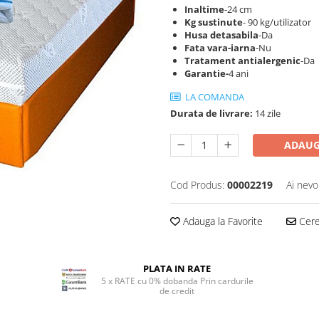
Inaltime
-24 cm
Kg sustinute
- 90 kg/utilizator
Husa detasabila
-Da
Fata vara-iarna
-Nu
Tratament antialergenic
-Da
Garantie-
4 ani
LA COMANDA
Durata de livrare:
14 zile
ADAUG
Cod Produs:
00002219
Ai nevo
Adauga la Favorite
Cere 
PLATA IN RATE
5 x RATE cu 0% dobanda Prin cardurile
de credit