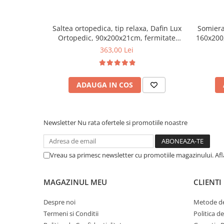
Saltea ortopedica, tip relaxa, Dafin Lux
Somiera
Ortopedic, 90x200x21cm, fermitate
160x200,
medie, cu plasa de arcuri tip Bonell, fata
benzi te
363,00 Lei
vara-iarna, sistem de aerisire cu butoni,
Salt Confort
ADAUGA IN COS
Newsletter
Nu rata ofertele si promotiile noastre
Vreau sa primesc newsletter cu promotiile magazinului. Af
MAGAZINUL MEU
CLIENTI
Despre noi
Metode de
Termeni si Conditii
Politica d