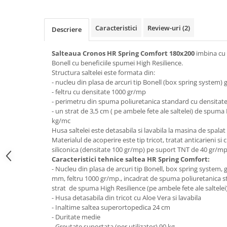
Top saltele 5 cm
Scaune manager
Top saltele 10 cm
Mobilier bucatarie
Top saltele memory 5 cm
Caracteristici
Review-uri
(2)
Descriere
Mese bucatarie
Top saltele MemoHR 6.5 cm
Scaune pentru bucatarie
Salteaua Cronos HR Spring Comfort 180x200
imbina cu s
Saltele ieftine
Bonell cu beneficiile spumei High Resilience.
Mobila bucatarie
Saltele cu plasa de arcuri
Structura saltelei este formata din:
Seturi mese si scaune bucatarie
- nucleu din plasa de arcuri tip Bonell (box spring system
Saltele cu spuma
Mobilier hol
- feltru cu densitate 1000 gr/mp
- perimetru din spuma poliuretanica standard cu densitat
Mobila hol
- un strat de 3,5 cm ( pe ambele fete ale saltelei) de spuma
Suporturi si rafturi pantofi
kg/mc
Husa saltelei este detasabila si lavabila la masina de spala
Portmantouri
Materialul de acoperire este tip tricot, tratat anticarieni si
Pantofare
siliconica (densitate 100 gr/mp) pe suport TNT de 40 gr/m
Seturi mobilier hol
Caracteristici tehnice saltea HR Spring Comfort:
- Nucleu din plasa de arcuri tip Bonell, box spring system,
Stender haine
mm, feltru 1000 gr/mp., incadrat de spuma poliuretanica s
Suport pentru umerase
strat de spuma High Resilience (pe ambele fete ale saltelei
Etajere
- Husa detasabila din tricot cu Aloe Vera si lavabila
- Inaltime saltea superortopedica 24 cm
Cuiere
- Duritate medie
Mobilier gradinita
- Greutate suportata (per utilizator) 90 kg