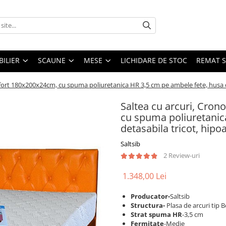
ILIER
SCAUNE
MESE
LICHIDARE DE STOC
REMAT S
ort 180x200x24cm, cu spuma poliuretanica HR 3,5 cm pe ambele fete, husa det
Saltea cu arcuri, Cro
cu spuma poliuretanic
detasabila tricot, hipo
Saltsib
2 Review-uri
1.348,00 Lei
Producator-
Saltsib
S
tructura-
Plasa de arcuri tip B
Strat spuma HR
-3,5 cm
Fermitate
-Medie