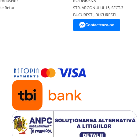
Produselor
RO14962978
de Retur
STR. ARGONULUI 15, SECT.3
BUCURESTI, BUCURESTI
Contacteaza-ne