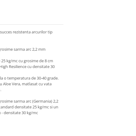
ucces rezistenta arcurilor tip
) grosime sarma arc 2,2 mm
e 25 kg/mc cu grosime de 8 cm
 High Resilience cu densitate 30
t la o temperatura de 30-40 grade.
 cu Aloe Vera, matlasat cu vata
p.
 grosime sarma arc (Germania) 2,2
tandard densitate 25 kg/mc si un
) - densitate 30 kg/mc