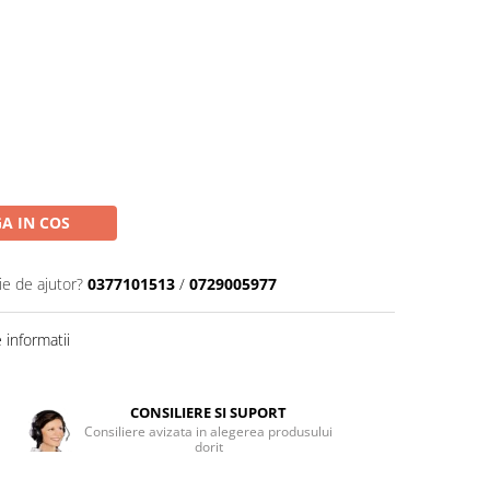
A IN COS
ie de ajutor?
0377101513
/
0729005977
informatii
CONSILIERE SI SUPORT
Consiliere avizata in alegerea produsului
dorit