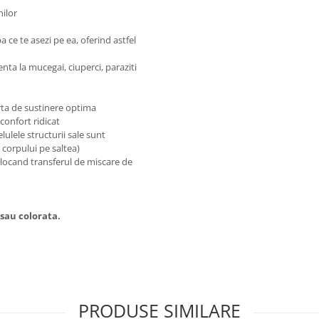
nilor
a ce te asezi pe ea, oferind astfel
enta la mucegai, ciuperci, paraziti
orta de sustinere optima
confort ridicat
elulele structurii sale sunt
 corpului pe saltea)
blocand transferul de miscare de
 sau colorata.
PRODUSE SIMILARE