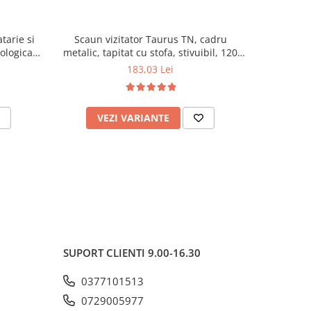
tarie si
Scaun vizitator Taurus TN, cadru
Scaun de li
cologica,
metalic, tapitat cu stofa, stivuibil, 120
lemn masiv
kg, negru
120 k
183,03 Lei
VEZI VARIANTE
AD
SUPORT CLIENTI
9.00-16.30
0377101513
0729005977