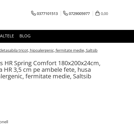
0377101513
0729005977
0,00
ALTELE
BLOG
asabila tricot, hipoalergenic, fermitate medie, Saltsib
nos HR Spring Comfort 180x200x24cm,
a HR 3,5 cm pe ambele fete, husa
alergenic, fermitate medie, Saltsib
onell