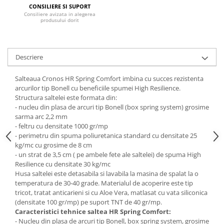
CONSILIERE SI SUPORT
Mese gradinita
Consiliere avizata in alegerea
produsului dorit
Scaune gradinita
Set mese si scaune gradinita
Mobilier copii
Descriere
Mobila camera copii
Salteaua Cronos HR Spring Comfort imbina cu succes rezistenta
Scaune birou pentru copii
arcurilor tip Bonell cu beneficiile spumei High Resilience.
Saltele patuturi copii
Structura saltelei este formata din:
Paturi copii
- nucleu din plasa de arcuri tip Bonell (box spring system) grosime
sarma arc 2,2 mm
Masa si scaune gradinita
- feltru cu densitate 1000 gr/mp
Seturi comode living si dormitor
- perimetru din spuma poliuretanica standard cu densitate 25
kg/mc cu grosime de 8 cm
- un strat de 3,5 cm ( pe ambele fete ale saltelei) de spuma High
Resilience cu densitate 30 kg/mc
Husa saltelei este detasabila si lavabila la masina de spalat la o
temperatura de 30-40 grade. Materialul de acoperire este tip
tricot, tratat anticarieni si cu Aloe Vera, matlasat cu vata siliconica
(densitate 100 gr/mp) pe suport TNT de 40 gr/mp.
Caracteristici tehnice saltea HR Spring Comfort:
- Nucleu din plasa de arcuri tip Bonell, box spring system, grosime