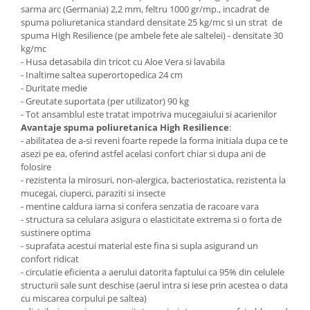
sarma arc (Germania) 2,2 mm, feltru 1000 gr/mp., incadrat de
spuma poliuretanica standard densitate 25 kg/mc si un strat de
spuma High Resilience (pe ambele fete ale saltelei) - densitate 30
kg/mc
- Husa detasabila din tricot cu Aloe Vera si lavabila
- Inaltime saltea superortopedica 24 cm
- Duritate medie
- Greutate suportata (per utilizator) 90 kg
- Tot ansamblul este tratat impotriva mucegaiului si acarienilor
Avantaje spuma poliuretanica High Resilience
:
- abilitatea de a-si reveni foarte repede la forma initiala dupa ce te
asezi pe ea, oferind astfel acelasi confort chiar si dupa ani de
folosire
- rezistenta la mirosuri, non-alergica, bacteriostatica, rezistenta la
mucegai, ciuperci, paraziti si insecte
- mentine caldura iarna si confera senzatia de racoare vara
- structura sa celulara asigura o elasticitate extrema si o forta de
sustinere optima
- suprafata acestui material este fina si supla asigurand un
confort ridicat
- circulatie eficienta a aerului datorita faptului ca 95% din celulele
structurii sale sunt deschise (aerul intra si iese prin acestea o data
cu miscarea corpului pe saltea)