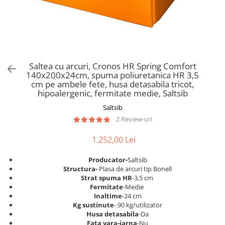
Scaune pliante
Saltele Pocket
Noptiere
Scaune birou
Saltele cu arcuri impachetate
Paturi
individual
Scaune profesionale
Seturi de pat si saltea
Saltele Memory Pocket
Masute de toaleta
Scaune Lemn
Saltele Memory Foam
Mobilier living
Scaune birou copii
Saltea cu arcuri, Cronos HR Spring Comfort
Saltele Memory Pocket
Scaune pentru living
140x200x24cm, spuma poliuretanica HR 3,5
Scaune resigilate
Saltele cu plasa arcuri
cm pe ambele fete, husa detasabila tricot,
Seturi comode living si vitrine
hipoalergenic, fermitate medie, Saltsib
Scaune gradinita
Saltele cu spuma
Mobila living
Saltsib
Saltele cu spuma
Scaune conferinta
Comode living
2 Review-uri
Saltele cu spuma poliuretanica
Scaune terasa si outdoor
Set mese plus scaune
Saltele Latex
1.252,00 Lei
Mobilier birou
Saltele Memory
Scaune ergonomice
Producator-
Saltsib
Saltele 140x200
Etajere Birou
S
tructura-
Plasa de arcuri tip Bonell
Strat spuma HR
-3,5 cm
Saltele 160x200
Dulap birou
Fermitate
-Medie
Birouri
Saltele 180x200
Inaltime
-24 cm
Kg sustinute
- 90 kg/utilizator
Scaune pentru birou
Top saltele
Husa detasabila
-Da
Scaune pentru vizitatori
Fata vara-iarna
-Nu