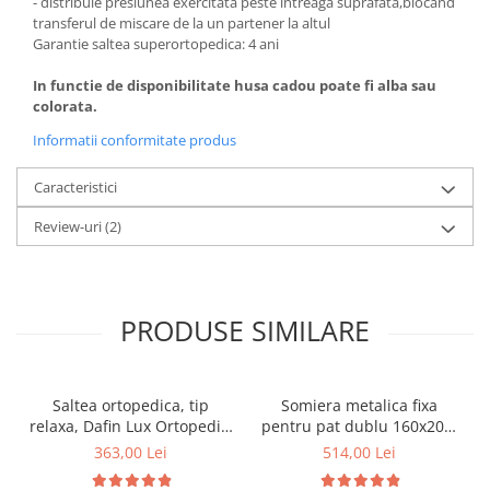
- distribuie presiunea exercitata peste intreaga suprafata,blocand
transferul de miscare de la un partener la altul
Garantie saltea superortopedica: 4 ani
In functie de disponibilitate husa cadou poate fi alba sau
colorata.
Informatii conformitate produs
Caracteristici
Review-uri
(2)
PRODUSE SIMILARE
Saltea ortopedica, tip
Somiera metalica fixa
relaxa, Dafin Lux Ortopedic,
pentru pat dublu 160x200,
90x200x21cm, fermitate
6 picioare, 32 lamele lemn
363,00 Lei
514,00 Lei
medie, cu plasa de arcuri
fag, benzi textile, suport
tip Bonell, fata vara-iarna,
saltea ferm, negru