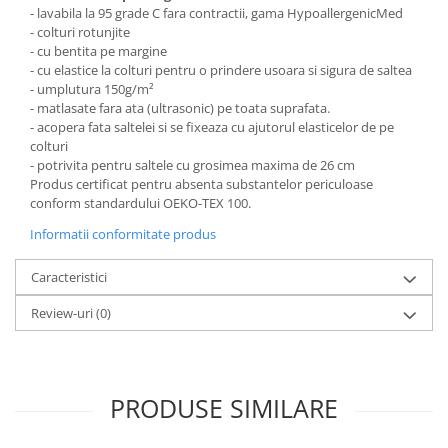
- lavabila la 95 grade C fara contractii, gama HypoallergenicMed
Mese gradinita
- colturi rotunjite
Scaune gradinita
- cu bentita pe margine
- cu elastice la colturi pentru o prindere usoara si sigura de saltea
Set mese si scaune gradinita
- umplutura 150g/m²
Mobilier copii
- matlasate fara ata (ultrasonic) pe toata suprafata.
- acopera fata saltelei si se fixeaza cu ajutorul elasticelor de pe
Mobila camera copii
colturi
Scaune birou pentru copii
- potrivita pentru saltele cu grosimea maxima de 26 cm
Produs certificat pentru absenta substantelor periculoase
Saltele patuturi copii
conform standardului OEKO-TEX 100.
Paturi copii
Informatii conformitate produs
Masa si scaune gradinita
Seturi comode living si dormitor
Caracteristici
Review-uri
(0)
PRODUSE SIMILARE