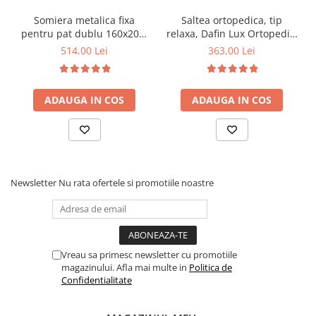
Somiera metalica fixa
Saltea ortopedica, tip
pentru pat dublu 160x200,
relaxa, Dafin Lux Ortopedic,
6 picioare, 32 lamele lemn
90x200x21cm, fermitate
514,00 Lei
363,00 Lei
fag, benzi textile, suport
medie, cu plasa de arcuri
saltea ferm, negru
tip Bonell, fata vara-iarna,
sistem de aerisire cu
ADAUGA IN COS
ADAUGA IN COS
butoni, Salt Confort
Newsletter
Nu rata ofertele si promotiile noastre
Vreau sa primesc newsletter cu promotiile
magazinului. Afla mai multe in
Politica de
Confidentialitate