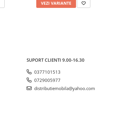
VEZI VARIANTE
AD
SUPORT CLIENTI
9.00-16.30
0377101513
0729005977
distributiemobila@yahoo.com