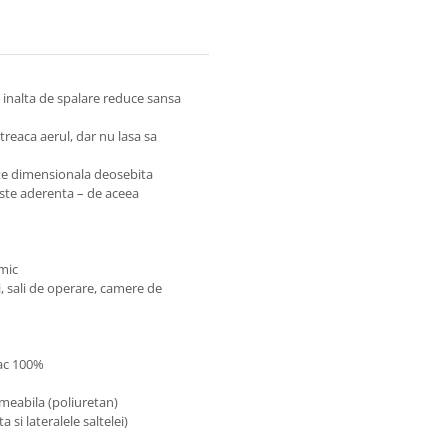
a inalta de spalare reduce sansa
 treaca aerul, dar nu lasa sa
itate dimensionala deosebita
ste aderenta – de aceea
 mic
ti, sali de operare, camere de
bac 100%
rmeabila (poliuretan)
a si lateralele saltelei)