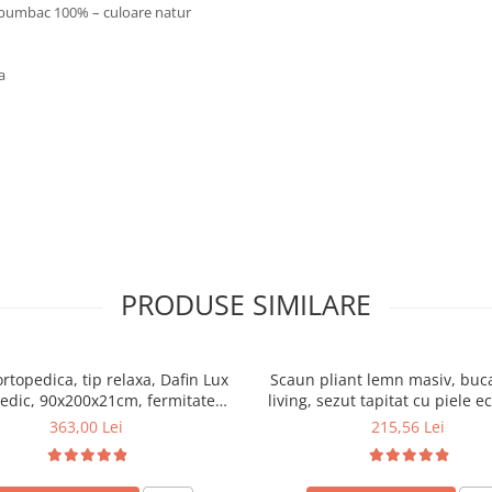
cot bumbac 100% – culoare natur
a
PRODUSE SIMILARE
ortopedica, tip relaxa, Dafin Lux
Scaun pliant lemn masiv, buca
edic, 90x200x21cm, fermitate
living, sezut tapitat cu piele e
u plasa de arcuri tip Bonell, fata
100 kg, cires
363,00 Lei
215,56 Lei
na, sistem de aerisire cu butoni,
Salt Confort