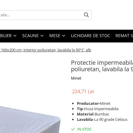
ILIER
SCAUNE
MESE
LICHIDARE DE STOC
REMAT S
60x200 cm, interior poliuretan, lavabila la 90°C, alb
Protectie impermeabil
poliuretan, lavabila la 
Minet
224,71 Lei
Producator-
Minet
Tip
-Husa impermeabila
Material
-Bumbac
Lavabila
-La 90 grade Celsius
IN STOC