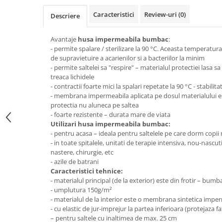
Top saltele 5 cm
Scaune manager
Top saltele 10 cm
Caracteristici
Review-uri
(0)
Descriere
Mobilier bucatarie
Top saltele memory 5 cm
Mese bucatarie
Avantaje
husa impermeabila bumbac
:
Top saltele MemoHR 6.5 cm
- permite spalare / sterilizare la 90 °C. Aceasta temperatur
Scaune pentru bucatarie
Saltele ieftine
de supravietuire a acarienilor si a bacteriilor la minim
Mobila bucatarie
- permite saltelei sa "respire" – materialul protectiei lasa sa
Saltele cu plasa de arcuri
Seturi mese si scaune bucatarie
treaca lichidele
Saltele cu spuma
- contractii foarte mici la spalari repetate la 90 °C - stabil
Mobilier hol
- membrana impermeabila aplicata pe dosul materialului e
Mobila hol
protectia nu aluneca pe saltea
- foarte rezistente – durata mare de viata
Suporturi si rafturi pantofi
Utilizari husa impermeabila bumbac:
Portmantouri
- pentru acasa – ideala pentru saltelele pe care dorm copii
Pantofare
- in toate spitalele, unitati de terapie intensiva, nou-nascu
nastere, chirurgie, etc
Seturi mobilier hol
- azile de batrani
Stender haine
Caracteristici tehnice:
Suport pentru umerase
- materialul principal (de la exterior) este din frotir – bum
- umplutura 150g/m²
Etajere
- materialul de la interior este o membrana sintetica impe
Cuiere
- cu elastic de jur-imprejur la partea inferioara (protejaza fat
– pentru saltele cu inaltimea de max. 25 cm
Mobilier gradinita