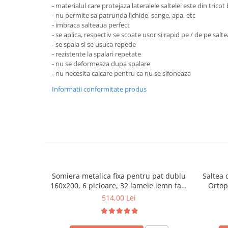
- materialul care protejaza lateralele saltelei este din tri
Mese gradinita
- nu permite sa patrunda lichide, sange, apa, etc
- imbraca salteaua perfect
Scaune gradinita
- se aplica, respectiv se scoate usor si rapid pe / de pe salte
Set mese si scaune gradinita
- se spala si se usuca repede
Mobilier copii
- rezistente la spalari repetate
- nu se deformeaza dupa spalare
Mobila camera copii
- nu necesita calcare pentru ca nu se sifoneaza
Scaune birou pentru copii
Informatii conformitate produs
Saltele patuturi copii
Paturi copii
Masa si scaune gradinita
Seturi comode living si dormitor
Somiera metalica fixa pentru pat dublu
Saltea 
160x200, 6 picioare, 32 lamele lemn fag,
Ortop
benzi textile, suport saltea ferm, negru
medie, c
514,00 Lei
vara-iar