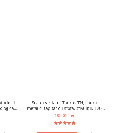
tarie si
Scaun vizitator Taurus TN, cadru
Scaun de li
cologica,
metalic, tapitat cu stofa, stivuibil, 120
lemn masiv
kg, negru
120 k
183,03 Lei