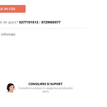
A IN COS
ie de ajutor?
0377101513
/
0729005977
informatii
CONSILIERE SI SUPORT
Consiliere avizata in alegerea produsului
dorit