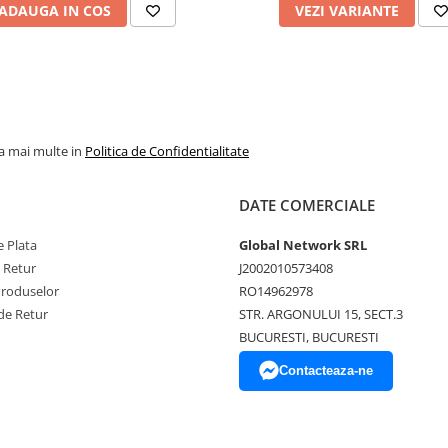
ADAUGA IN COS
VEZI VARIANTE
la mai multe in
Politica de Confidentialitate
DATE COMERCIALE
 Plata
Global Network SRL
e Retur
J2002010573408
Produselor
RO14962978
de Retur
STR. ARGONULUI 15, SECT.3
BUCURESTI, BUCURESTI
Contacteaza-ne