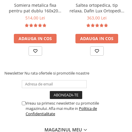
Somiera metalica fixa
Saltea ortopedica, tip
pentru pat dublu 160x200,
relaxa, Dafin Lux Ortopedic,
6 picioare, 32 lamele lemn
90x200x21cm, fermitate
514,00 Lei
363,00 Lei
fag, benzi textile, suport
medie, cu plasa de arcuri
saltea ferm, negru
tip Bonell, fata vara-iarna,
sistem de aerisire cu
ADAUGA IN COS
ADAUGA IN COS
butoni, Salt Confort
Newsletter
Nu rata ofertele si promotiile noastre
Vreau sa primesc newsletter cu promotiile
magazinului. Afla mai multe in
Politica de
Confidentialitate
MAGAZINUL MEU