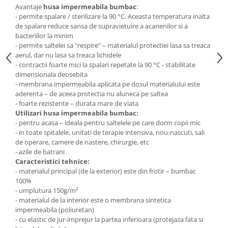
Avantaje
husa impermeabila bumbac
:
Mese gradinita
- permite spalare / sterilizare la 90 °C. Aceasta temperatura inalta
Scaune gradinita
de spalare reduce sansa de supravietuire a acarienilor si a
bacteriilor la minim
Set mese si scaune gradinita
- permite saltelei sa "respire" – materialul protectiei lasa sa treaca
Mobilier copii
aerul, dar nu lasa sa treaca lichidele
- contractii foarte mici la spalari repetate la 90 °C - stabilitate
Mobila camera copii
dimensionala deosebita
Scaune birou pentru copii
- membrana impermeabila aplicata pe dosul materialului este
aderenta – de aceea protectia nu aluneca pe saltea
Saltele patuturi copii
- foarte rezistente – durata mare de viata
Paturi copii
Utilizari husa impermeabila bumbac:
Masa si scaune gradinita
- pentru acasa – ideala pentru saltelele pe care dorm copii mic
- in toate spitalele, unitati de terapie intensiva, nou-nascuti, sali
Seturi comode living si dormitor
de operare, camere de nastere, chirurgie, etc
- azile de batrani
Caracteristici tehnice:
- materialul principal (de la exterior) este din frotir – bumbac
100%
- umplutura 150g/m²
- materialul de la interior este o membrana sintetica
impermeabila (poliuretan)
- cu elastic de jur-imprejur la partea inferioara (protejaza fata si