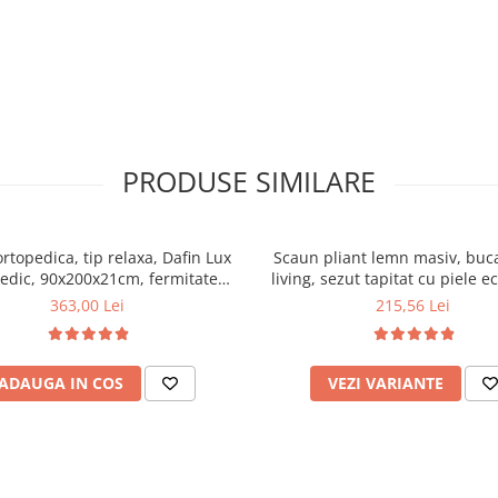
PRODUSE SIMILARE
ortopedica, tip relaxa, Dafin Lux
Scaun pliant lemn masiv, buca
edic, 90x200x21cm, fermitate
living, sezut tapitat cu piele e
u plasa de arcuri tip Bonell, fata
100 kg, cires
363,00 Lei
215,56 Lei
na, sistem de aerisire cu butoni,
Salt Confort
ADAUGA IN COS
VEZI VARIANTE