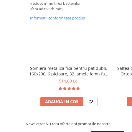
-reduce inmultirea bacteriilor;
Mese gradinita
-fara aditivi chimici;
Scaune gradinita
Informatii conformitate produs
Set mese si scaune gradinita
Mobilier copii
Mobila camera copii
Scaune birou pentru copii
Saltele patuturi copii
Paturi copii
Somiera metalica fixa pentru pat dublu
Saltea 
Masa si scaune gradinita
160x200, 6 picioare, 32 lamele lemn fag,
Ortop
Seturi comode living si dormitor
benzi textile, suport saltea ferm, negru
medie, c
514,00 Lei
vara-iar
ADAUGA IN COS
Newsletter
Nu rata ofertele si promotiile noastre