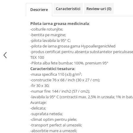
Top saltele 5 cm
Scaune manager
Top saltele 10 cm
Caracteristici
Review-uri
(0)
Descriere
Mobilier bucatarie
Top saltele memory 5 cm
Mese bucatarie
Pilota iarna groasa medicinala
:
Top saltele MemoHR 6.5 cm
-colturile rotunjite;
Scaune pentru bucatarie
Saltele ieftine
-bentita pe margine;
Mobila bucatarie
-pilota lavabila la 95° C;
Saltele cu plasa de arcuri
Seturi mese si scaune bucatarie
-pilota de iarna groasa gama HypoallergenicMed
Saltele cu spuma
-produs certificat pentru absenţa substantelor periculoa
Mobilier hol
TEX 100
Mobila hol
-Pilota alba fete bumbac 100%, premium 95°
Caracteristici tesatura:
Suporturi si rafturi pantofi
-masa specifica 110 (±3) g/m²;
Portmantouri
-constructie 76 x 68 / inch (30 x 27 / cm);
Pantofare
-fir 30 x 30;
-numar fire: 144 / inch2 (57 / cm2);
Seturi mobilier hol
-lavabila la 95° C (contractii max. 2,5% in urzeala; 1% in bat
Stender haine
Avantaje:
Suport pentru umerase
-delicata;
-suprafata neteda;
Etajere
-climat optim pentru piele;
Cuiere
-transport perfect al umezelii;
-absorbtie mare a umezeli;
Mobilier gradinita