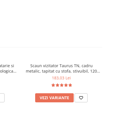
tarie si
Scaun vizitator Taurus TN, cadru
Scaun de li
cologica,
metalic, tapitat cu stofa, stivuibil, 120
lemn masiv
kg, negru
120 k
183,03 Lei
VEZI VARIANTE
AD