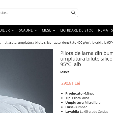
ILIER
SCAUNE
MESE
LICHIDARE DE STOC
REMAT S
matlasata, umplutura bilute siliconizate, densitate 400 g/m², lavabila la 95°
Pilota de iarna din bu
umplutura bilute silico
95°C, alb
Minet
290,81 Lei
Producator-
Minet
Tip-
Pilota iarna
Umplutura
-Microfibra
Husa
-Bumbac
Lavabila
-La 95 grade Celsius