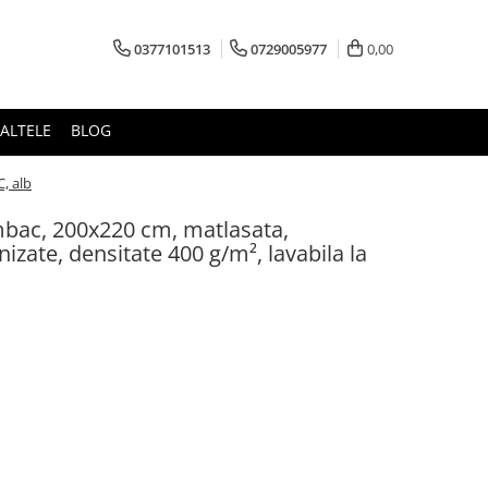
0377101513
0729005977
0,00
ALTELE
BLOG
C, alb
mbac, 200x220 cm, matlasata,
nizate, densitate 400 g/m², lavabila la