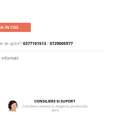
A IN COS
ie de ajutor?
0377101513
/
0729005977
informatii
CONSILIERE SI SUPORT
Consiliere avizata in alegerea produsului
dorit