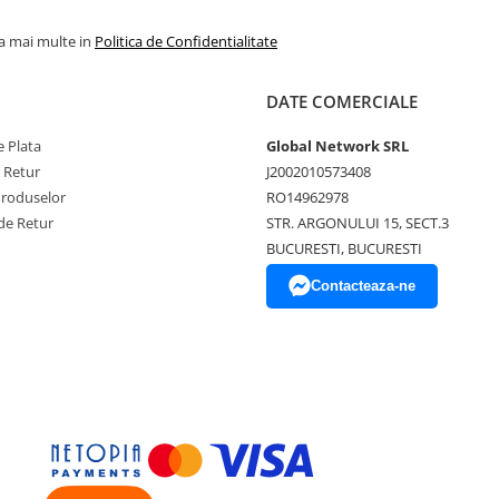
la mai multe in
Politica de Confidentialitate
DATE COMERCIALE
 Plata
Global Network SRL
e Retur
J2002010573408
Produselor
RO14962978
de Retur
STR. ARGONULUI 15, SECT.3
BUCURESTI, BUCURESTI
Contacteaza-ne