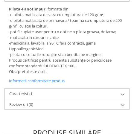
Mese gradinita
Pilota 4 anotimpuri
formata din:
-o pilota matlasata de vara cu umplutura de 120 g/m²;
Scaune gradinita
-o pilota matlasata de primavara / toamna cu umplutura de 200
Set mese si scaune gradinita
g/m², cu scai la colturi.
Mobilier copii
-pot fi cuplate usor pentru o obtine o pilota groasa, de iarna;
-matlasata in carouri inchise;
Mobila camera copii
-medicinala, lavabila la 95° C fara contractii, gama
Scaune birou pentru copii
HypoallergenicMed.
-pilota cu colturile rotunjite si cu bentita pe margine;
Saltele patuturi copii
Produs certificat pentru absenţa substanţelor periculoase
Paturi copii
conform standardului OEKO-TEX 100.
Masa si scaune gradinita
Obs: pretul este / set.
Seturi comode living si dormitor
Informatii conformitate produs
Caracteristici
Review-uri
(0)
PRODUSE SIMILARE