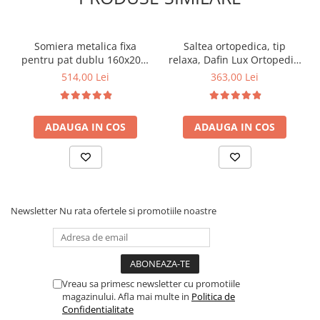
Somiera metalica fixa
Saltea ortopedica, tip
pentru pat dublu 160x200,
relaxa, Dafin Lux Ortopedic,
6 picioare, 32 lamele lemn
90x200x21cm, fermitate
514,00 Lei
363,00 Lei
fag, benzi textile, suport
medie, cu plasa de arcuri
saltea ferm, negru
tip Bonell, fata vara-iarna,
sistem de aerisire cu
ADAUGA IN COS
ADAUGA IN COS
butoni, Salt Confort
Newsletter
Nu rata ofertele si promotiile noastre
Vreau sa primesc newsletter cu promotiile
magazinului. Afla mai multe in
Politica de
Confidentialitate