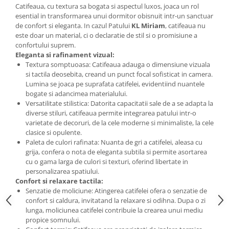
Catifeaua, cu textura sa bogata si aspectul luxos, joaca un rol
Mese gradinita
esential in transformarea unui dormitor obisnuit intr-un sanctuar
de confort si eleganta. In cazul Patului
KL Miriam
, catifeaua nu
Scaune gradinita
este doar un material, ci o declaratie de stil si o promisiune a
Set mese si scaune gradinita
confortului suprem.
Mobilier copii
Eleganta si rafinament vizual:
Textura somptuoasa: Catifeaua adauga o dimensiune vizuala
Mobila camera copii
si tactila deosebita, creand un punct focal sofisticat in camera.
Scaune birou pentru copii
Lumina se joaca pe suprafata catifelei, evidentiind nuantele
bogate si adancimea materialului.
Saltele patuturi copii
Versatilitate stilistica: Datorita capacitatii sale de a se adapta la
Paturi copii
diverse stiluri, catifeaua permite integrarea patului intr-o
Masa si scaune gradinita
varietate de decoruri, de la cele moderne si minimaliste, la cele
clasice si opulente.
Seturi comode living si dormitor
Paleta de culori rafinata: Nuanta de gri a catifelei, aleasa cu
grija, confera o nota de eleganta subtila si permite asortarea
cu o gama larga de culori si texturi, oferind libertate in
personalizarea spatiului.
Confort si relaxare tactila:
Senzatie de moliciune: Atingerea catifelei ofera o senzatie de
confort si caldura, invitatand la relaxare si odihna. Dupa o zi
lunga, moliciunea catifelei contribuie la crearea unui mediu
propice somnului.