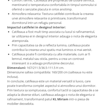
Confort termic: Catifeaua are proprietati de izolare termica,
mentinand o temperatura confortabila in timpul somnului si
oferind o senzatie placuta in orice anotimp.
Atmosfera relaxanta: Textura catifelei contribuie la crearea
unei atmosfere relaxante si primitoare, transformand
dormitorul intr-un refugiu personal.
Impactul catifelei in designul interior:
Catifeaua a fost mult timp asociata cu luxul si rafinamentul,
iar utilizarea ei in designul interior adauga o nota de eleganta
atemporala.
Prin capacitatea sa de a reflecta lumina, catifeaua poate
contribui la crearea unui spatiu mai luminos si mai aerisit.
Catifeaua poate fi combinata cu alte materiale, cum ar fi
lemnul, metalul sau sticla, pentru a crea un contrast
interesant si a adauga profunzime decorului.
Dimensiuni:
167/211.5/36.5-111.5 H cm.
Dimensiune saltea compatibila: 160/200 cm (salteaua nu este
inclusa).
In concluzie, catifeaua este un material versatil si luxos, care
poate transforma complet aspectul si atmosfera unui dormitor.
Prin textura sa somptuoasa, confortul tactil si capacitatea de a se
adapta la diverse stiluri, catifeaua adauga o nota de eleganta si
rafinament, transformand patul
KL Miriam
intr-o piesa de
mobilier deosebita.