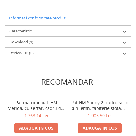
Informatii conformitate produs
Caracteristici
Download (1)
Review-uri
(0)
RECOMANDARI
Pat matrimonial, HM
Pat HM Sandy 2, cadru solid
Merida, cu sertar, cadru din
din lemn, tapiterie stofa, cu
lemn, somiera inclusa,
somiera, 160x200, gri
1.763,14 Lei
1.905,50 Lei
stofa, 160x200, gri
ADAUGA IN COS
ADAUGA IN COS