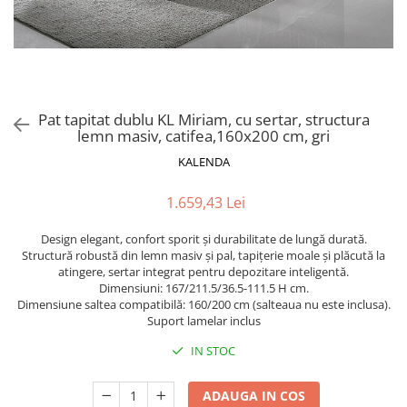
Scaune pliante
Saltele Pocket
Noptiere
Scaune birou
Saltele cu arcuri impachetate
Paturi
individual
Scaune profesionale
Seturi de pat si saltea
Saltele Memory Pocket
Masute de toaleta
Scaune Lemn
Saltele Memory Foam
Mobilier living
Scaune birou copii
Pat tapitat dublu KL Miriam, cu sertar, structura
Saltele Memory Pocket
Scaune pentru living
lemn masiv, catifea,160x200 cm, gri
Scaune resigilate
Saltele cu plasa arcuri
Seturi comode living si vitrine
KALENDA
Scaune gradinita
Saltele cu spuma
Mobila living
Saltele cu spuma
Scaune conferinta
1.659,43 Lei
Comode living
Saltele cu spuma poliuretanica
Scaune terasa si outdoor
Set mese plus scaune
Design elegant, confort sporit și durabilitate de lungă durată.
Saltele Latex
Mobilier birou
Structură robustă din lemn masiv și pal, tapițerie moale și plăcută la
atingere, sertar integrat pentru depozitare inteligentă.
Saltele Memory
Scaune ergonomice
Dimensiuni: 167/211.5/36.5-111.5 H cm.
Saltele 140x200
Etajere Birou
Dimensiune saltea compatibilă: 160/200 cm (salteaua nu este inclusa).
Suport lamelar inclus
Saltele 160x200
Dulap birou
Birouri
IN STOC
Saltele 180x200
Scaune pentru birou
Top saltele
ADAUGA IN COS
Scaune pentru vizitatori