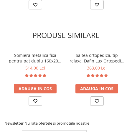
PRODUSE SIMILARE
Somiera metalica fixa
Saltea ortopedica, tip
pentru pat dublu 160x200,
relaxa, Dafin Lux Ortopedic,
6 picioare, 32 lamele lemn
90x200x21cm, fermitate
514,00 Lei
363,00 Lei
fag, benzi textile, suport
medie, cu plasa de arcuri
saltea ferm, negru
tip Bonell, fata vara-iarna,
sistem de aerisire cu
ADAUGA IN COS
ADAUGA IN COS
butoni, Salt Confort
Newsletter
Nu rata ofertele si promotiile noastre