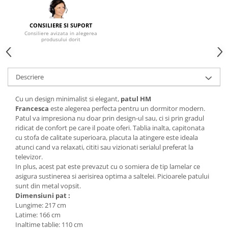
Mese gradinita
Scaune gradinita
CONSILIERE SI SUPORT
Consiliere avizata in alegerea
Set mese si scaune gradinita
produsului dorit
Mobilier copii
Mobila camera copii
Descriere
Scaune birou pentru copii
Saltele patuturi copii
Cu un design minimalist si elegant,
patul HM
Paturi copii
Francesca
este alegerea perfecta pentru un dormitor modern.
Patul va impresiona nu doar prin design-ul sau, ci si prin gradul
Masa si scaune gradinita
ridicat de confort pe care il poate oferi. Tablia inalta, capitonata
Seturi comode living si dormitor
cu stofa de calitate superioara, placuta la atingere este ideala
atunci cand va relaxati, cititi sau vizionati serialul preferat la
televizor.
In plus, acest pat este prevazut cu o somiera de tip lamelar ce
asigura sustinerea si aerisirea optima a saltelei. Picioarele patului
sunt din metal vopsit.
Dimensiuni pat :
Lungime: 217 cm
Latime: 166 cm
Inaltime tablie: 110 cm