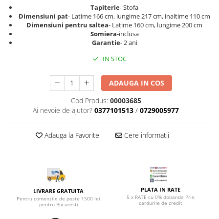
Top saltele 5 cm
Tapiterie
- Stofa
Scaune manager
Top saltele 10 cm
Dimensiuni pat
- Latime 166 cm, lungime 217 cm, inaltime 110 cm
Mobilier bucatarie
Dimensiuni pentru saltea
- Latime 160 cm, lungime 200 cm
Top saltele memory 5 cm
Somiera
-inclusa
Mese bucatarie
Top saltele MemoHR 6.5 cm
Garantie
- 2 ani
Scaune pentru bucatarie
Saltele ieftine
IN STOC
Mobila bucatarie
Saltele cu plasa de arcuri
Seturi mese si scaune bucatarie
Saltele cu spuma
ADAUGA IN COS
Mobilier hol
Cod Produs:
00003685
Mobila hol
Ai nevoie de ajutor?
0377101513
/
0729005977
Suporturi si rafturi pantofi
Portmantouri
Adauga la Favorite
Cere informatii
Pantofare
Seturi mobilier hol
Stender haine
Suport pentru umerase
PLATA IN RATE
Etajere
LIVRARE GRATUITA
5 x RATE cu 0% dobanda Prin
Pentru comenzile de peste 1500 lei
Cuiere
cardurile de credit
pentru Bucuresti
Mobilier gradinita