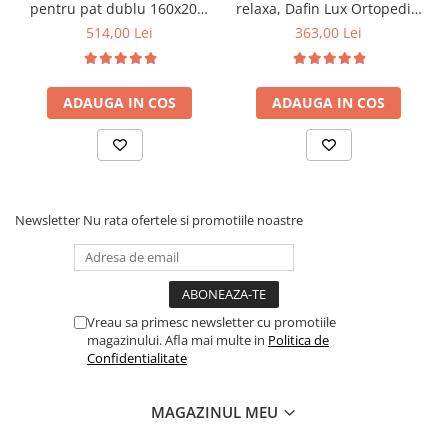
pentru pat dublu 160x200,
relaxa, Dafin Lux Ortopedic,
6 picioare, 32 lamele lemn
90x200x21cm, fermitate
514,00 Lei
363,00 Lei
fag, benzi textile, suport
medie, cu plasa de arcuri
saltea ferm, negru
tip Bonell, fata vara-iarna,
sistem de aerisire cu
ADAUGA IN COS
ADAUGA IN COS
butoni, Salt Confort
Newsletter
Nu rata ofertele si promotiile noastre
Vreau sa primesc newsletter cu promotiile
magazinului. Afla mai multe in
Politica de
Confidentialitate
MAGAZINUL MEU