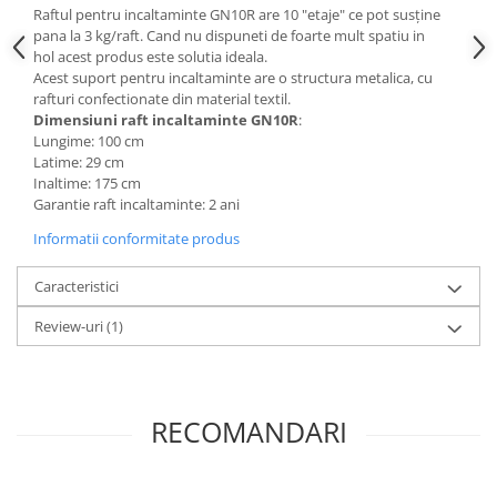
Raftul pentru incaltaminte GN10R are 10 "etaje" ce pot susține
Mese gradinita
pana la 3 kg/raft. Cand nu dispuneti de foarte mult spatiu in
Scaune gradinita
hol acest produs este solutia ideala.
Acest suport pentru incaltaminte are o structura metalica, cu
Set mese si scaune gradinita
rafturi confectionate din material textil.
Mobilier copii
Dimensiuni raft incaltaminte GN10R
:
Lungime: 100 cm
Mobila camera copii
Latime: 29 cm
Scaune birou pentru copii
Inaltime: 175 cm
Garantie raft incaltaminte: 2 ani
Saltele patuturi copii
Paturi copii
Informatii conformitate produs
Masa si scaune gradinita
Caracteristici
Seturi comode living si dormitor
Review-uri
(1)
RECOMANDARI