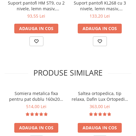
Suport pantofi HM ST9, cu 2
Suport pantofi KL268 cu 3
nivele, lemn masiv,
nivele, lemn masiv,
capacitate 10 perechi, natur
capacitate 12 perechi, natur
93,55 Lei
133,20 Lei
ADAUGA IN COS
ADAUGA IN COS
PRODUSE SIMILARE
Somiera metalica fixa
Saltea ortopedica, tip
pentru pat dublu 160x200,
relaxa, Dafin Lux Ortopedic,
6 picioare, 32 lamele lemn
90x200x21cm, fermitate
514,00 Lei
363,00 Lei
fag, benzi textile, suport
medie, cu plasa de arcuri
saltea ferm, negru
tip Bonell, fata vara-iarna,
sistem de aerisire cu
ADAUGA IN COS
ADAUGA IN COS
butoni, Salt Confort