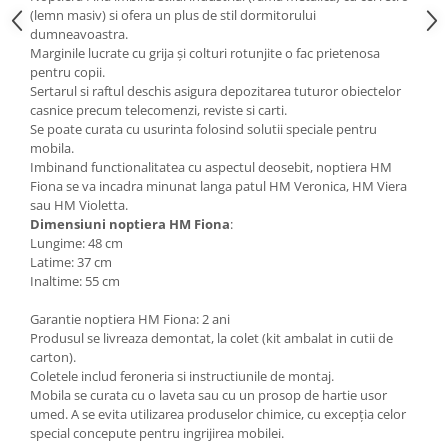
(lemn masiv) si ofera un plus de stil dormitorului
Mese gradinita
dumneavoastra.
Scaune gradinita
Marginile lucrate cu grija și colturi rotunjite o fac prietenosa
pentru copii.
Set mese si scaune gradinita
Sertarul si raftul deschis asigura depozitarea tuturor obiectelor
Mobilier copii
casnice precum telecomenzi, reviste si carti.
Se poate curata cu usurinta folosind solutii speciale pentru
Mobila camera copii
mobila.
Scaune birou pentru copii
Imbinand functionalitatea cu aspectul deosebit, noptiera HM
Saltele patuturi copii
Fiona se va incadra minunat langa patul HM Veronica, HM Viera
sau HM Violetta.
Paturi copii
Dimensiuni noptiera HM Fiona
:
Masa si scaune gradinita
Lungime: 48 cm
Latime: 37 cm
Seturi comode living si dormitor
Inaltime: 55 cm
Garantie noptiera HM Fiona: 2 ani
Produsul se livreaza demontat, la colet (kit ambalat in cutii de
carton).
Coletele includ feroneria si instructiunile de montaj.
Mobila se curata cu o laveta sau cu un prosop de hartie usor
umed. A se evita utilizarea produselor chimice, cu excepția celor
special concepute pentru ingrijirea mobilei.