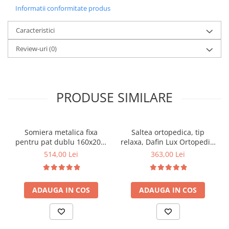
Informatii conformitate produs
Caracteristici
Review-uri
(0)
PRODUSE SIMILARE
Somiera metalica fixa
Saltea ortopedica, tip
pentru pat dublu 160x200,
relaxa, Dafin Lux Ortopedic,
6 picioare, 32 lamele lemn
90x200x21cm, fermitate
514,00 Lei
363,00 Lei
fag, benzi textile, suport
medie, cu plasa de arcuri
saltea ferm, negru
tip Bonell, fata vara-iarna,
sistem de aerisire cu
ADAUGA IN COS
ADAUGA IN COS
butoni, Salt Confort