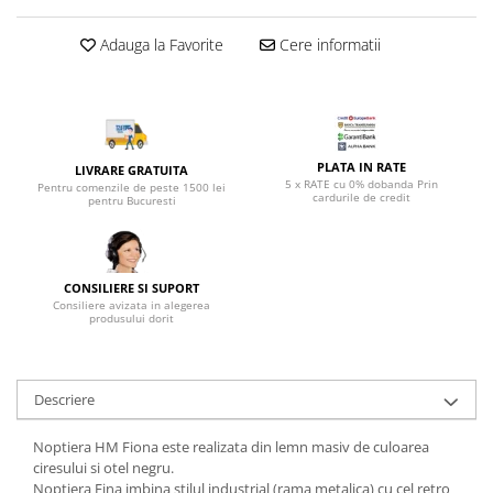
Top saltele 5 cm
Scaune manager
Top saltele 10 cm
Adauga la Favorite
Cere informatii
Mobilier bucatarie
Top saltele memory 5 cm
Mese bucatarie
Top saltele MemoHR 6.5 cm
Scaune pentru bucatarie
Saltele ieftine
Mobila bucatarie
Saltele cu plasa de arcuri
Seturi mese si scaune bucatarie
PLATA IN RATE
LIVRARE GRATUITA
Saltele cu spuma
5 x RATE cu 0% dobanda Prin
Pentru comenzile de peste 1500 lei
Mobilier hol
cardurile de credit
pentru Bucuresti
Mobila hol
Suporturi si rafturi pantofi
Portmantouri
CONSILIERE SI SUPORT
Consiliere avizata in alegerea
Pantofare
produsului dorit
Seturi mobilier hol
Stender haine
Descriere
Suport pentru umerase
Etajere
Noptiera HM Fiona este realizata din lemn masiv de culoarea
Cuiere
ciresului si otel negru.
Mobilier gradinita
Noptiera Fina imbina stilul industrial (rama metalica) cu cel retro