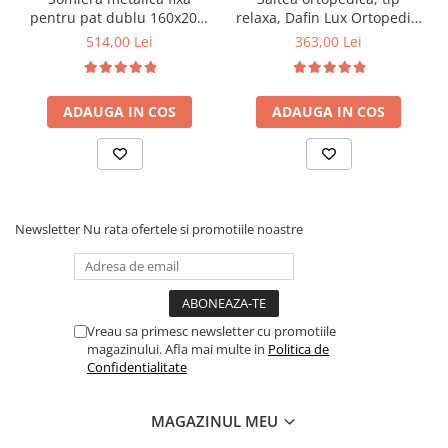
pentru pat dublu 160x200,
relaxa, Dafin Lux Ortopedic,
6 picioare, 32 lamele lemn
90x200x21cm, fermitate
514,00 Lei
363,00 Lei
fag, benzi textile, suport
medie, cu plasa de arcuri
saltea ferm, negru
tip Bonell, fata vara-iarna,
sistem de aerisire cu
ADAUGA IN COS
ADAUGA IN COS
butoni, Salt Confort
Newsletter
Nu rata ofertele si promotiile noastre
Vreau sa primesc newsletter cu promotiile
magazinului. Afla mai multe in
Politica de
Confidentialitate
MAGAZINUL MEU