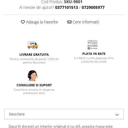
Top saltele 5 cm
Cod Produs:
SKU-9801
Scaune manager
Ai nevoie de ajutor?
0377101513
/
0729005977
Top saltele 10 cm
Mobilier bucatarie
Top saltele memory 5 cm
Mese bucatarie
Adauga la Favorite
Cere informatii
Top saltele MemoHR 6.5 cm
Scaune pentru bucatarie
Saltele ieftine
Mobila bucatarie
Saltele cu plasa de arcuri
Seturi mese si scaune bucatarie
Saltele cu spuma
Mobilier hol
PLATA IN RATE
LIVRARE GRATUITA
5 x RATE cu 0% dobanda Prin
Mobila hol
Pentru comenzile de peste 1500 lei
cardurile de credit
pentru Bucuresti
Suporturi si rafturi pantofi
Portmantouri
Pantofare
CONSILIERE SI SUPORT
Seturi mobilier hol
Consiliere avizata in alegerea
produsului dorit
Stender haine
Suport pentru umerase
Etajere
Descriere
Cuiere
Mobilier gradinita
Daca iti doresti un interior original si cu stil, aceasta masa este