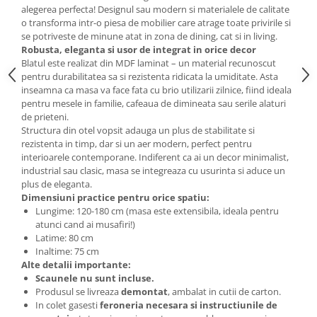
alegerea perfecta! Designul sau modern si materialele de calitate
Mese gradinita
o transforma intr-o piesa de mobilier care atrage toate privirile si
Scaune gradinita
se potriveste de minune atat in zona de dining, cat si in living.
Robusta, eleganta si usor de integrat in orice decor
Set mese si scaune gradinita
Blatul este realizat din MDF laminat – un material recunoscut
Mobilier copii
pentru durabilitatea sa si rezistenta ridicata la umiditate. Asta
inseamna ca masa va face fata cu brio utilizarii zilnice, fiind ideala
Mobila camera copii
pentru mesele in familie, cafeaua de dimineata sau serile alaturi
Scaune birou pentru copii
de prieteni.
Structura din otel vopsit adauga un plus de stabilitate si
Saltele patuturi copii
rezistenta in timp, dar si un aer modern, perfect pentru
Paturi copii
interioarele contemporane. Indiferent ca ai un decor minimalist,
Masa si scaune gradinita
industrial sau clasic, masa se integreaza cu usurinta si aduce un
plus de eleganta.
Seturi comode living si dormitor
Dimensiuni practice pentru orice spatiu:
Lungime: 120-180 cm (masa este extensibila, ideala pentru
atunci cand ai musafiri!)
Latime: 80 cm
Inaltime: 75 cm
Alte detalii importante:
Scaunele nu sunt incluse.
Produsul se livreaza
demontat
, ambalat in cutii de carton.
In colet gasesti
feroneria necesara si instructiunile de