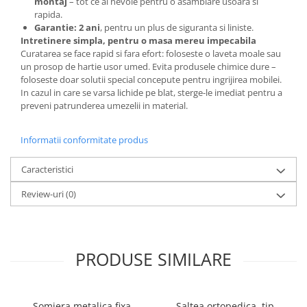
montaj
– tot ce ai nevoie pentru o asamblare usoara si
rapida.
Garantie: 2 ani
, pentru un plus de siguranta si liniste.
Intretinere simpla, pentru o masa mereu impecabila
Curatarea se face rapid si fara efort: foloseste o laveta moale sau
un prosop de hartie usor umed. Evita produsele chimice dure –
foloseste doar solutii special concepute pentru ingrijirea mobilei.
In cazul in care se varsa lichide pe blat, sterge-le imediat pentru a
preveni patrunderea umezelii in material.
Informatii conformitate produs
Caracteristici
Review-uri
(0)
PRODUSE SIMILARE
Somiera metalica fixa
Saltea ortopedica, tip