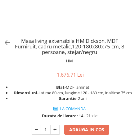
Scaune pliante
Saltele Pocket
Noptiere
Scaune birou
Saltele cu arcuri impachetate
Paturi
individual
Scaune profesionale
Seturi de pat si saltea
Saltele Memory Pocket
Masute de toaleta
Scaune Lemn
Saltele Memory Foam
Mobilier living
Scaune birou copii
Masa living extensibila HM Dickson, MDF
Saltele Memory Pocket
Scaune pentru living
Furniruit, cadru metalic,120-180x80x75 cm, 8
Scaune resigilate
Saltele cu plasa arcuri
persoane, stejar/negru
Seturi comode living si vitrine
Scaune gradinita
Saltele cu spuma
HM
Mobila living
Saltele cu spuma
Scaune conferinta
Comode living
1.676,71 Lei
Saltele cu spuma poliuretanica
Scaune terasa si outdoor
Set mese plus scaune
Saltele Latex
Mobilier birou
Blat
-MDF laminat
Dimensiuni-
Latime 80 cm, lungime 120 - 180 cm, inaltime 75 cm
Saltele Memory
Scaune ergonomice
Garantie
-2 ani
Saltele 140x200
Etajere Birou
LA COMANDA
Saltele 160x200
Dulap birou
Durata de livrare:
14 - 21 zile
Birouri
Saltele 180x200
Scaune pentru birou
ADAUGA IN COS
Top saltele
Scaune pentru vizitatori